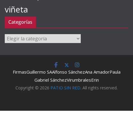
viñeta
Categorías
Categorías
Firmas
Guillermo SA
Alfonso Sánchez
Ana Amador
Paula
Gabriel Sánchez
Virumbrales
Erin
Copyright © 2026
PATIO SIN RED
. All rights reserved.