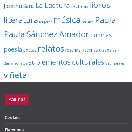
libros
La Lectura
Josechu Sanz
Lecturas
música
literatura
Paula
Mujeres
música
Paula Sánchez Amador
poemas
relatos
poesía
Reseñas discos
poetas
reseñas
Seix
suplementos culturales
Barral
sonetos
Virumbrales
viñeta
Páginas
Cookies
Flamenco