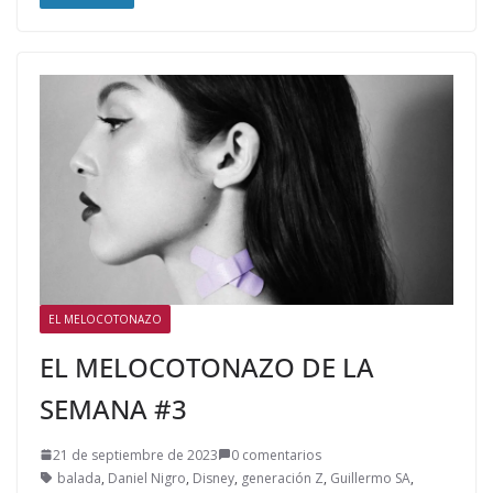
EL MELOCOTONAZO
EL MELOCOTONAZO DE LA
SEMANA #3
21 de septiembre de 2023
0 comentarios
balada
,
Daniel Nigro
,
Disney
,
generación Z
,
Guillermo SA
,