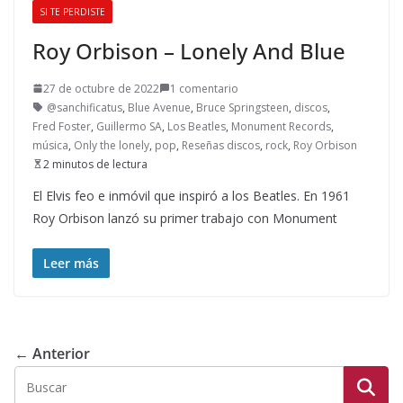
SI TE PERDISTE
Roy Orbison – Lonely And Blue
27 de octubre de 2022
1 comentario
@sanchificatus
,
Blue Avenue
,
Bruce Springsteen
,
discos
,
Fred Foster
,
Guillermo SA
,
Los Beatles
,
Monument Records
,
música
,
Only the lonely
,
pop
,
Reseñas discos
,
rock
,
Roy Orbison
2 minutos de lectura
El Elvis feo e inmóvil que inspiró a los Beatles. En 1961
Roy Orbison lanzó su primer trabajo con Monument
Leer más
← Anterior