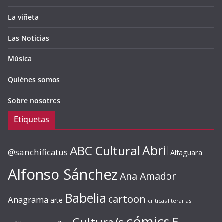
La viñeta
Las Noticias
Música
Quiénes somos
Sobre nosotros
Etiquetas
ABC Cultural
Abril
@sanchificatus
Alfaguara
Alfonso Sánchez
Ana Amador
Babelia
cartoon
Anagrama
arte
críticas literarias
cómics
E.
Cultura/s