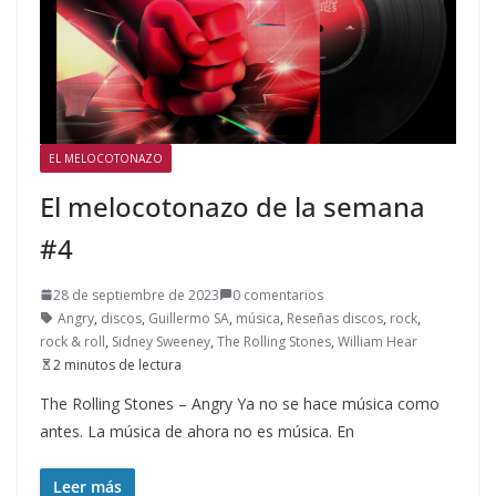
EL MELOCOTONAZO
El melocotonazo de la semana
#4
28 de septiembre de 2023
0 comentarios
Angry
,
discos
,
Guillermo SA
,
música
,
Reseñas discos
,
rock
,
rock & roll
,
Sidney Sweeney
,
The Rolling Stones
,
William Hear
2 minutos de lectura
The Rolling Stones – Angry Ya no se hace música como
antes. La música de ahora no es música. En
Leer más