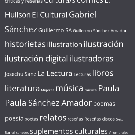
críticas y reseñas
Gabriel
Huilson
El Cultural
Sánchez
Guillermo SA
Guillermo Sánchez Amador
ilustración
historietas
illustration
ilustración digital
ilustradoras
libros
La Lectura
Josechu Sanz
Lecturas
música
literatura
Paula
Mujeres
música
Paula Sánchez Amador
poemas
relatos
poesía
Reseñas discos
poetas
reseñas
Seix
suplementos culturales
Barral
sonetos
Virumbrales