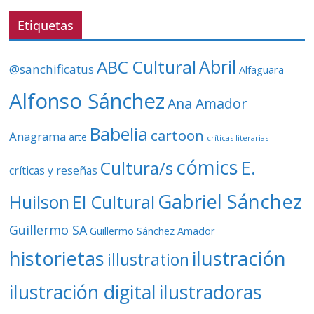
e
v
Etiquetas
í
d
ABC Cultural
Abril
@sanchificatus
Alfaguara
e
o
Alfonso Sánchez
Ana Amador
Babelia
cartoon
Anagrama
arte
críticas literarias
cómics
E.
Cultura/s
críticas y reseñas
Gabriel Sánchez
Huilson
El Cultural
Guillermo SA
Guillermo Sánchez Amador
ilustración
historietas
illustration
ilustración digital
ilustradoras