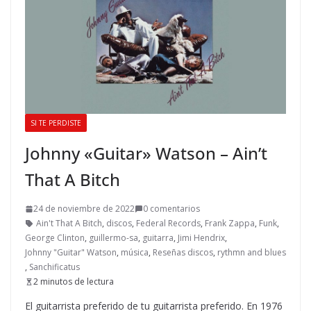
SI TE PERDISTE
Johnny «Guitar» Watson – Ain’t
That A Bitch
24 de noviembre de 2022
0 comentarios
Ain't That A Bitch
,
discos
,
Federal Records
,
Frank Zappa
,
Funk
,
George Clinton
,
guillermo-sa
,
guitarra
,
Jimi Hendrix
,
Johnny "Guitar" Watson
,
música
,
Reseñas discos
,
rythmn and blues
,
Sanchificatus
2 minutos de lectura
El guitarrista preferido de tu guitarrista preferido. En 1976