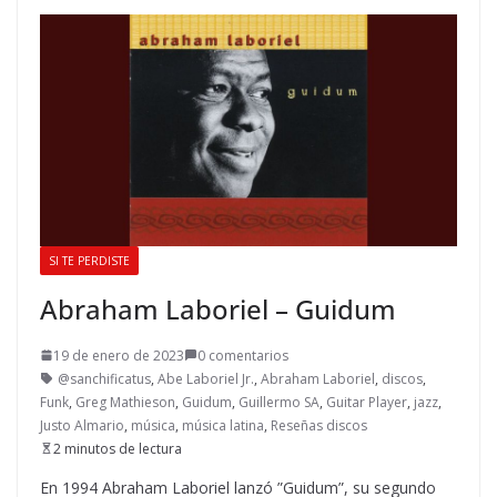
SI TE PERDISTE
Abraham Laboriel – Guidum
19 de enero de 2023
0 comentarios
@sanchificatus
,
Abe Laboriel Jr.
,
Abraham Laboriel
,
discos
,
Funk
,
Greg Mathieson
,
Guidum
,
Guillermo SA
,
Guitar Player
,
jazz
,
Justo Almario
,
música
,
música latina
,
Reseñas discos
2 minutos de lectura
En 1994 Abraham Laboriel lanzó ”Guidum”, su segundo