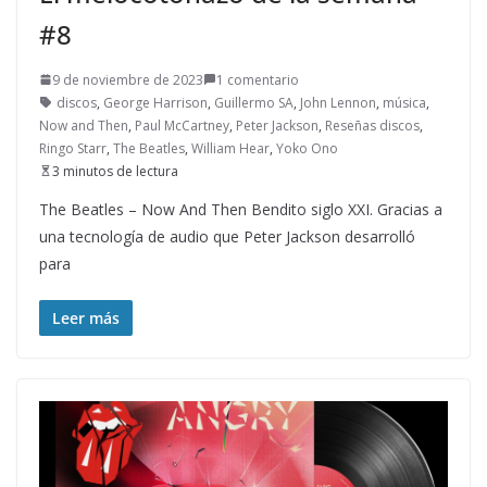
#8
9 de noviembre de 2023
1 comentario
discos
,
George Harrison
,
Guillermo SA
,
John Lennon
,
música
,
Now and Then
,
Paul McCartney
,
Peter Jackson
,
Reseñas discos
,
Ringo Starr
,
The Beatles
,
William Hear
,
Yoko Ono
3 minutos de lectura
The Beatles – Now And Then Bendito siglo XXI. Gracias a
una tecnología de audio que Peter Jackson desarrolló
para
Leer más