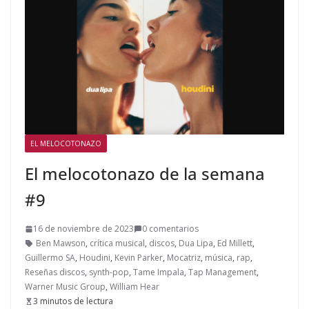
EL MELOCOTONAZO
El melocotonazo de la semana
#9
16 de noviembre de 2023
0 comentarios
Ben Mawson
,
crítica musical
,
discos
,
Dua Lipa
,
Ed Millett
,
Guillermo SA
,
Houdini
,
Kevin Parker
,
Mocatriz
,
música
,
rap
,
Reseñas discos
,
synth-pop
,
Tame Impala
,
Tap Management
,
Warner Music Group
,
William Hear
3 minutos de lectura