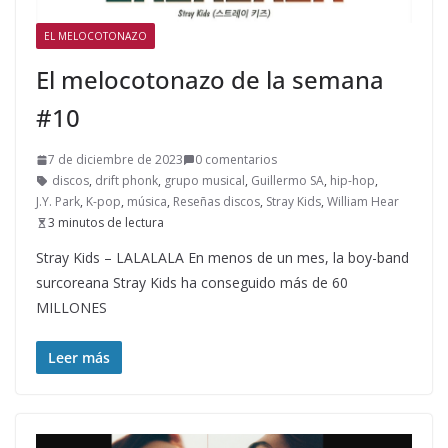
EL MELOCOTONAZO
El melocotonazo de la semana
#10
7 de diciembre de 2023
0 comentarios
discos
,
drift phonk
,
grupo musical
,
Guillermo SA
,
hip-hop
,
J.Y. Park
,
K-pop
,
música
,
Reseñas discos
,
Stray Kids
,
William Hear
3 minutos de lectura
Stray Kids – LALALALA En menos de un mes, la boy-band
surcoreana Stray Kids ha conseguido más de 60
MILLONES
Leer más