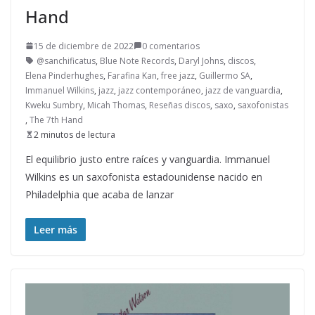
Hand
15 de diciembre de 2022
0 comentarios
@sanchificatus
,
Blue Note Records
,
Daryl Johns
,
discos
,
Elena Pinderhughes
,
Farafina Kan
,
free jazz
,
Guillermo SA
,
Immanuel Wilkins
,
jazz
,
jazz contemporáneo
,
jazz de vanguardia
,
Kweku Sumbry
,
Micah Thomas
,
Reseñas discos
,
saxo
,
saxofonistas
,
The 7th Hand
2 minutos de lectura
El equilibrio justo entre raíces y vanguardia. Immanuel
Wilkins es un saxofonista estadounidense nacido en
Philadelphia que acaba de lanzar
Leer más