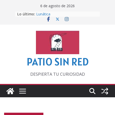
Saltar
6 de agosto de 2026
al
Lo último:
Lunática
contenido
Pero, hasta entonces…
Por los viejos tiempos
‘La broma infinita’ de recomendar
lecturas veraniegas
Otra del Mundial
PATIO SIN RED
DESPIERTA TU CURIOSIDAD