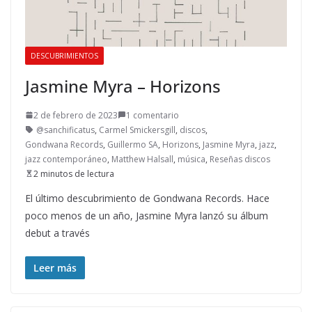
DESCUBRIMIENTOS
Jasmine Myra – Horizons
2 de febrero de 2023
1 comentario
@sanchificatus
,
Carmel Smickersgill
,
discos
,
Gondwana Records
,
Guillermo SA
,
Horizons
,
Jasmine Myra
,
jazz
,
jazz contemporáneo
,
Matthew Halsall
,
música
,
Reseñas discos
2 minutos de lectura
El último descubrimiento de Gondwana Records. Hace
poco menos de un año, Jasmine Myra lanzó su álbum
debut a través
Leer más