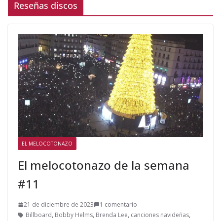
Reseñas discos
EL MELOCOTONAZO
El melocotonazo de la semana
#11
21 de diciembre de 2023
1 comentario
Billboard
,
Bobby Helms
,
Brenda Lee
,
canciones navideñas
,