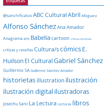
Etiquetas
í
d
ABC Cultural
Abril
@sanchificatus
Alfaguara
e
o
Alfonso Sánchez
Ana Amador
Babelia
cartoon
Anagrama
arte
críticas literarias
cómics
E.
Cultura/s
críticas y reseñas
Gabriel Sánchez
Huilson
El Cultural
Guillermo SA
Guillermo Sánchez Amador
ilustración
historietas
illustration
ilustración digital
ilustradoras
libros
La Lectura
Josechu Sanz
Lecturas