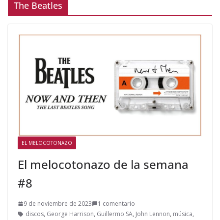
The Beatles
EL MELOCOTONAZO
El melocotonazo de la semana
#8
9 de noviembre de 2023
1 comentario
discos
,
George Harrison
,
Guillermo SA
,
John Lennon
,
música
,