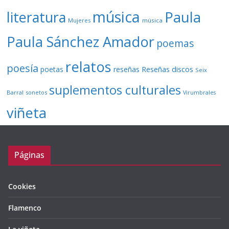
música
literatura
Paula
Mujeres
música
Paula Sánchez Amador
poemas
relatos
poesía
Reseñas discos
poetas
reseñas
Seix
suplementos culturales
Barral
sonetos
Virumbrales
viñeta
Páginas
Cookies
Flamenco