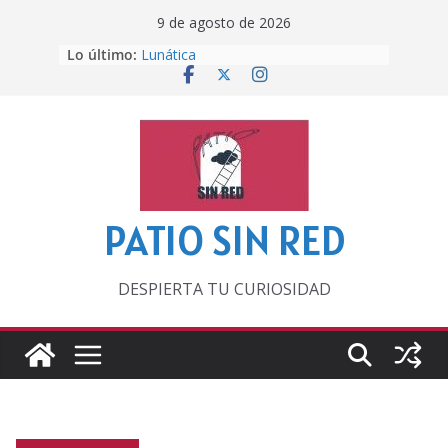
Saltar
9 de agosto de 2026
al
Lo último:
Lunática
contenido
Pero, hasta entonces…
Por los viejos tiempos
‘La broma infinita’ de recomendar
lecturas veraniegas
Otra del Mundial
PATIO SIN RED
DESPIERTA TU CURIOSIDAD