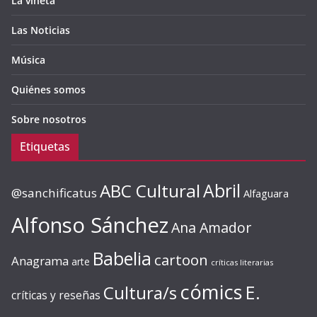
La viñeta
Las Noticias
Música
Quiénes somos
Sobre nosotros
Etiquetas
ABC Cultural
Abril
@sanchificatus
Alfaguara
Alfonso Sánchez
Ana Amador
Babelia
cartoon
Anagrama
arte
críticas literarias
cómics
E.
Cultura/s
críticas y reseñas