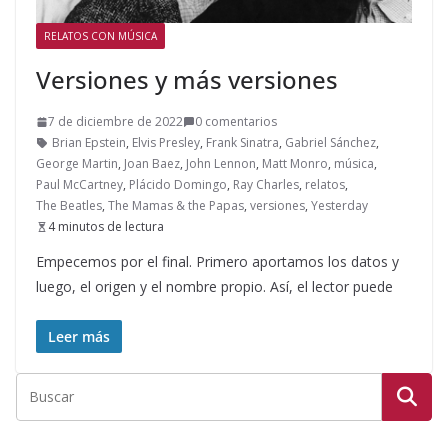
RELATOS CON MÚSICA
Versiones y más versiones
7 de diciembre de 2022
0 comentarios
Brian Epstein
,
Elvis Presley
,
Frank Sinatra
,
Gabriel Sánchez
,
George Martin
,
Joan Baez
,
John Lennon
,
Matt Monro
,
música
,
Paul McCartney
,
Plácido Domingo
,
Ray Charles
,
relatos
,
The Beatles
,
The Mamas & the Papas
,
versiones
,
Yesterday
4 minutos de lectura
Empecemos por el final. Primero aportamos los datos y
luego, el origen y el nombre propio. Así, el lector puede
Leer más