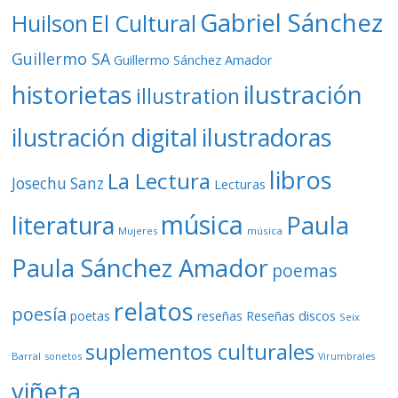
Gabriel Sánchez
Huilson
El Cultural
Guillermo SA
Guillermo Sánchez Amador
ilustración
historietas
illustration
ilustración digital
ilustradoras
libros
La Lectura
Josechu Sanz
Lecturas
música
literatura
Paula
Mujeres
música
Paula Sánchez Amador
poemas
relatos
poesía
Reseñas discos
poetas
reseñas
Seix
suplementos culturales
Barral
sonetos
Virumbrales
viñeta