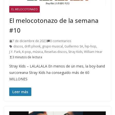
EL MELOCOTONAZO
El melocotonazo de la semana
#10
7 de diciembre de 2023
0 comentarios
discos
,
drift phonk
,
grupo musical
,
Guillermo SA
,
hip-hop
,
J.Y. Park
,
K-pop
,
música
,
Reseñas discos
,
Stray Kids
,
William Hear
3 minutos de lectura
Stray Kids – LALALALA En menos de un mes, la boy-band
surcoreana Stray Kids ha conseguido más de 60
MILLONES
Leer más