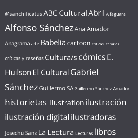
ABC Cultural
Abril
@sanchificatus
Alfaguara
Alfonso Sánchez
Ana Amador
Babelia
cartoon
Anagrama
arte
críticas literarias
cómics
E.
Cultura/s
críticas y reseñas
Gabriel
Huilson
El Cultural
Sánchez
Guillermo SA
Guillermo Sánchez Amador
ilustración
historietas
illustration
ilustración digital
ilustradoras
libros
La Lectura
Josechu Sanz
Lecturas