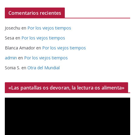
Comentarios recientes
Josechu
en
Por los viejos tiempos
Sesa
en
Por los viejos tiempos
Blanca Amador
en
Por los viejos tiempos
admin
en
Por los viejos tiempos
Sonia S.
en
Otra del Mundial
«Las pantallas os devoran, la lectura os alimenta»
R
e
p
r
o