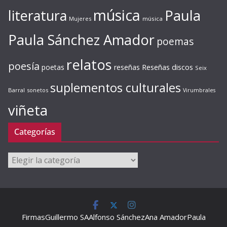
música
literatura
Paula
Mujeres
música
Paula Sánchez Amador
poemas
relatos
poesía
Reseñas discos
poetas
reseñas
Seix
suplementos culturales
Barral
sonetos
Virumbrales
viñeta
Categorías
Categorías
Firmas
Guillermo SA
Alfonso Sánchez
Ana Amador
Paula