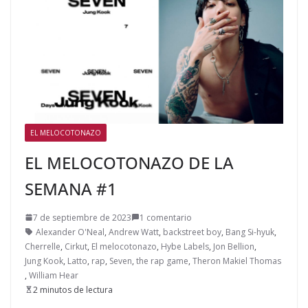
EL MELOCOTONAZO
EL MELOCOTONAZO DE LA
SEMANA #1
7 de septiembre de 2023
1 comentario
Alexander O'Neal
,
Andrew Watt
,
backstreet boy
,
Bang Si-hyuk
,
Cherrelle
,
Cirkut
,
El melocotonazo
,
Hybe Labels
,
Jon Bellion
,
Jung Kook
,
Latto
,
rap
,
Seven
,
the rap game
,
Theron Makiel Thomas
,
William Hear
2 minutos de lectura