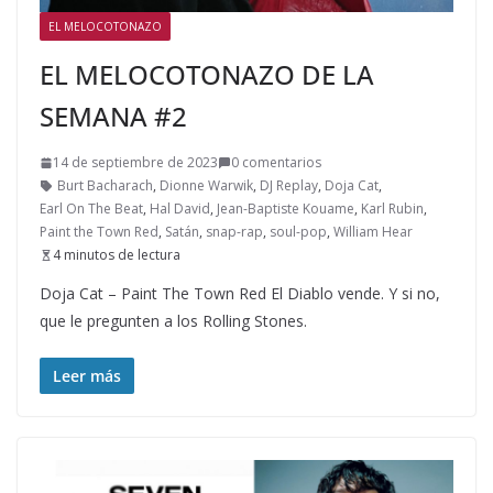
EL MELOCOTONAZO
EL MELOCOTONAZO DE LA
SEMANA #2
14 de septiembre de 2023
0 comentarios
Burt Bacharach
,
Dionne Warwik
,
DJ Replay
,
Doja Cat
,
Earl On The Beat
,
Hal David
,
Jean-Baptiste Kouame
,
Karl Rubin
,
Paint the Town Red
,
Satán
,
snap-rap
,
soul-pop
,
William Hear
4 minutos de lectura
Doja Cat – Paint The Town Red El Diablo vende. Y si no,
que le pregunten a los Rolling Stones.
Leer más