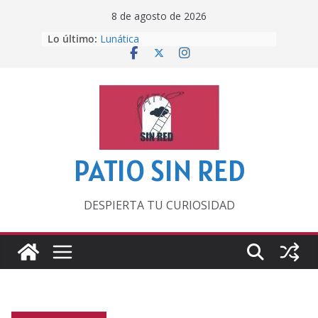
Saltar
8 de agosto de 2026
al
Lo último:
Lunática
contenido
Pero, hasta entonces…
Por los viejos tiempos
‘La broma infinita’ de recomendar
lecturas veraniegas
Otra del Mundial
PATIO SIN RED
DESPIERTA TU CURIOSIDAD