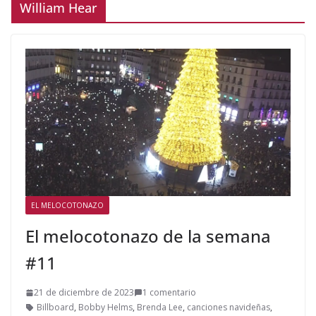
William Hear
EL MELOCOTONAZO
El melocotonazo de la semana
#11
21 de diciembre de 2023
1 comentario
Billboard
,
Bobby Helms
,
Brenda Lee
,
canciones navideñas
,