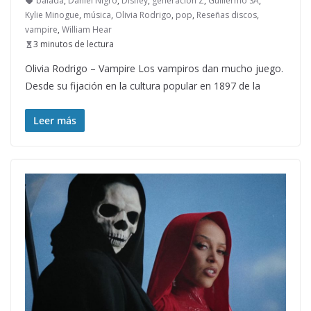
balada
,
Daniel Nigro
,
Disney
,
generación Z
,
Guillermo SA
,
Kylie Minogue
,
música
,
Olivia Rodrigo
,
pop
,
Reseñas discos
,
vampire
,
William Hear
3 minutos de lectura
Olivia Rodrigo – Vampire Los vampiros dan mucho juego.
Desde su fijación en la cultura popular en 1897 de la
Leer más