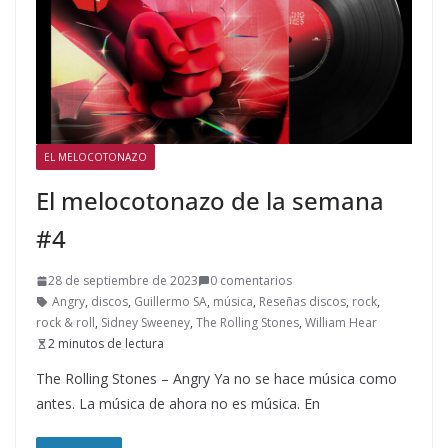
EL MELOCOTONAZO
El melocotonazo de la semana
#4
28 de septiembre de 2023
0 comentarios
Angry
,
discos
,
Guillermo SA
,
música
,
Reseñas discos
,
rock
,
rock & roll
,
Sidney Sweeney
,
The Rolling Stones
,
William Hear
2 minutos de lectura
The Rolling Stones – Angry Ya no se hace música como
antes. La música de ahora no es música. En