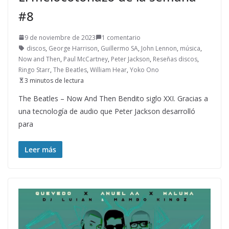
#8
9 de noviembre de 2023
1 comentario
discos
,
George Harrison
,
Guillermo SA
,
John Lennon
,
música
,
Now and Then
,
Paul McCartney
,
Peter Jackson
,
Reseñas discos
,
Ringo Starr
,
The Beatles
,
William Hear
,
Yoko Ono
3 minutos de lectura
The Beatles – Now And Then Bendito siglo XXI. Gracias a
una tecnología de audio que Peter Jackson desarrolló
para
Leer más