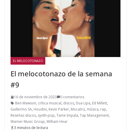
EL MELOCOTONAZO
El melocotonazo de la semana
#9
16 de noviembre de 2023
0 comentarios
Ben Mawson
,
crítica musical
,
discos
,
Dua Lipa
,
Ed Millett
,
Guillermo SA
,
Houdini
,
Kevin Parker
,
Mocatriz
,
música
,
rap
,
Reseñas discos
,
synth-pop
,
Tame Impala
,
Tap Management
,
Warner Music Group
,
William Hear
3 minutos de lectura