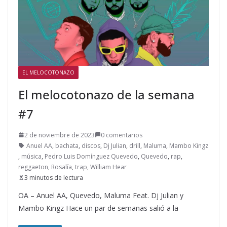
EL MELOCOTONAZO
El melocotonazo de la semana
#7
2 de noviembre de 2023
0 comentarios
Anuel AA
,
bachata
,
discos
,
Dj Julian
,
drill
,
Maluma
,
Mambo Kingz
,
música
,
Pedro Luis Domínguez Quevedo
,
Quevedo
,
rap
,
reggaeton
,
Rosalía
,
trap
,
William Hear
3 minutos de lectura
OA – Anuel AA, Quevedo, Maluma Feat. Dj Julian y
Mambo Kingz Hace un par de semanas salió a la