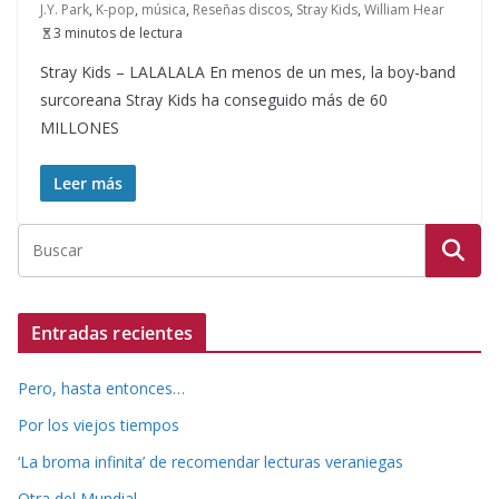
J.Y. Park
,
K-pop
,
música
,
Reseñas discos
,
Stray Kids
,
William Hear
3 minutos de lectura
Stray Kids – LALALALA En menos de un mes, la boy-band
surcoreana Stray Kids ha conseguido más de 60
MILLONES
Leer más
Entradas recientes
Pero, hasta entonces…
Por los viejos tiempos
‘La broma infinita’ de recomendar lecturas veraniegas
Otra del Mundial