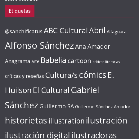
Etiquetas
ABC Cultural
Abril
@sanchificatus
Alfaguara
Alfonso Sánchez
Ana Amador
Babelia
cartoon
Anagrama
arte
críticas literarias
cómics
E.
Cultura/s
críticas y reseñas
Gabriel
Huilson
El Cultural
Sánchez
Guillermo SA
Guillermo Sánchez Amador
ilustración
historietas
illustration
ilustración digital
ilustradoras