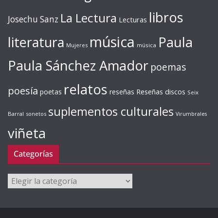
libros
La Lectura
Josechu Sanz
Lecturas
música
literatura
Paula
Mujeres
música
Paula Sánchez Amador
poemas
relatos
poesía
Reseñas discos
poetas
reseñas
Seix
suplementos culturales
Barral
sonetos
Virumbrales
viñeta
Categorías
Categorías