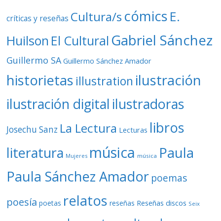
cómics
E.
Cultura/s
críticas y reseñas
Gabriel Sánchez
Huilson
El Cultural
Guillermo SA
Guillermo Sánchez Amador
ilustración
historietas
illustration
ilustración digital
ilustradoras
libros
La Lectura
Josechu Sanz
Lecturas
música
literatura
Paula
Mujeres
música
Paula Sánchez Amador
poemas
relatos
poesía
Reseñas discos
poetas
reseñas
Seix