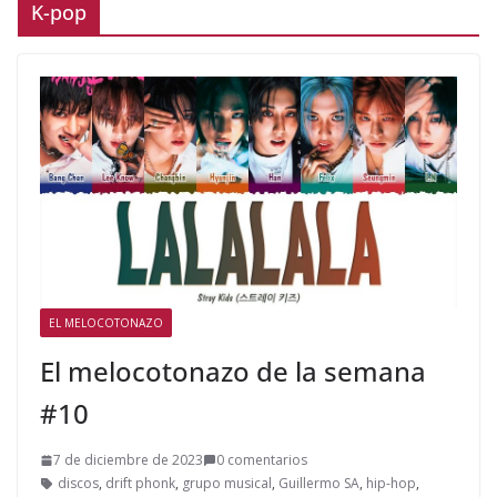
K-pop
EL MELOCOTONAZO
El melocotonazo de la semana
#10
7 de diciembre de 2023
0 comentarios
discos
,
drift phonk
,
grupo musical
,
Guillermo SA
,
hip-hop
,