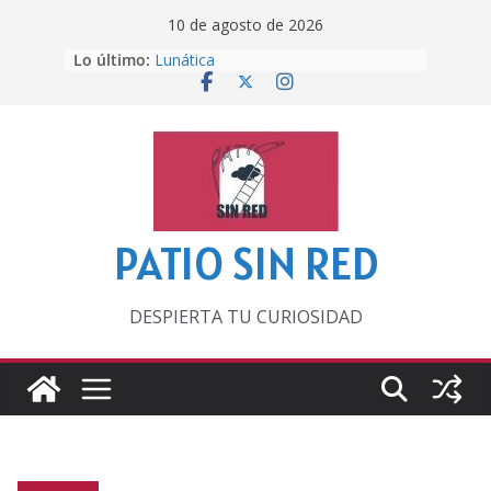
Saltar
10 de agosto de 2026
al
Lo último:
Lunática
contenido
Pero, hasta entonces…
Por los viejos tiempos
‘La broma infinita’ de recomendar
lecturas veraniegas
Otra del Mundial
PATIO SIN RED
DESPIERTA TU CURIOSIDAD