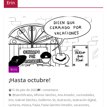
Erin
BLOG
¡Hasta octubre!
15 de julio de 2022
1 comentario
@sanchificatus
,
Alfonso Sánchez
,
Ana Amador
,
curiosidades
,
Erin
,
Gabriel Sánchez
,
Guillermo SA
,
ilustración
,
ilustración digital
,
Lecturas
,
música
,
Paula
,
Paula Sánchez Amador
,
vacaciones
,