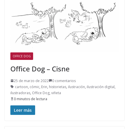
OFFICE DOG
Office Dog – Cisne
25 de marzo de 2022
0 comentarios
cartoon
,
cómic
,
Erin
,
historietas
,
ilustración
,
ilustración digital
,
ilustradoras
,
Office Dog
,
viñeta
0 minutos de lectura
Leer más