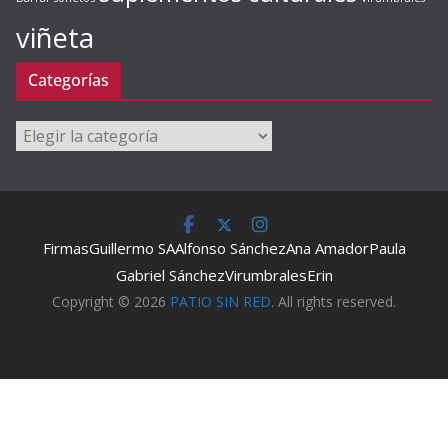
viñeta
Categorías
Categorías
Firmas
Guillermo SA
Alfonso Sánchez
Ana Amador
Paula
Gabriel Sánchez
Virumbrales
Erin
Copyright © 2026
PATIO SIN RED
. All rights reserved.