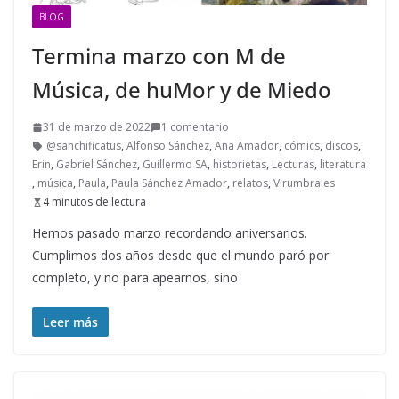
BLOG
Termina marzo con M de
Música, de huMor y de Miedo
31 de marzo de 2022
1 comentario
@sanchificatus
,
Alfonso Sánchez
,
Ana Amador
,
cómics
,
discos
,
Erin
,
Gabriel Sánchez
,
Guillermo SA
,
historietas
,
Lecturas
,
literatura
,
música
,
Paula
,
Paula Sánchez Amador
,
relatos
,
Virumbrales
4 minutos de lectura
Hemos pasado marzo recordando aniversarios.
Cumplimos dos años desde que el mundo paró por
completo, y no para apearnos, sino
Leer más