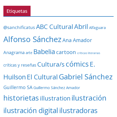
e
v
Etiquetas
í
d
ABC Cultural
Abril
@sanchificatus
Alfaguara
e
o
Alfonso Sánchez
Ana Amador
Babelia
cartoon
Anagrama
arte
críticas literarias
cómics
E.
Cultura/s
críticas y reseñas
Gabriel Sánchez
Huilson
El Cultural
Guillermo SA
Guillermo Sánchez Amador
ilustración
historietas
illustration
ilustración digital
ilustradoras