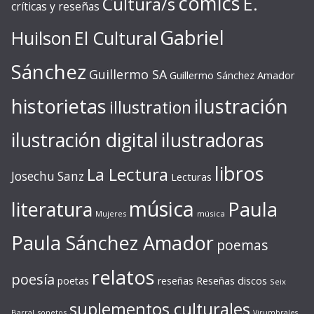
cómics
E.
Cultura/s
críticas y reseñas
Gabriel
Huilson
El Cultural
Sánchez
Guillermo SA
Guillermo Sánchez Amador
ilustración
historietas
illustration
ilustración digital
ilustradoras
libros
La Lectura
Josechu Sanz
Lecturas
música
literatura
Paula
Mujeres
música
Paula Sánchez Amador
poemas
relatos
poesía
Reseñas discos
poetas
reseñas
Seix
suplementos culturales
Barral
sonetos
Virumbrales