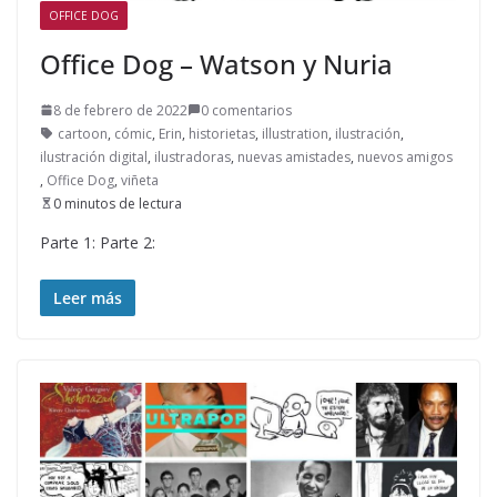
OFFICE DOG
Office Dog – Watson y Nuria
8 de febrero de 2022
0 comentarios
cartoon
,
cómic
,
Erin
,
historietas
,
illustration
,
ilustración
,
ilustración digital
,
ilustradoras
,
nuevas amistades
,
nuevos amigos
,
Office Dog
,
viñeta
0 minutos de lectura
Parte 1: Parte 2:
Leer más