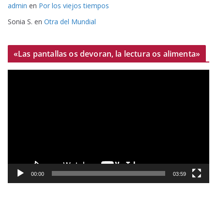
admin
en
Por los viejos tiempos
Sonia S.
en
Otra del Mundial
«Las pantallas os devoran, la lectura os alimenta»
R
e
p
r
o
d
u
c
t
00:00
03:59
o
r
d