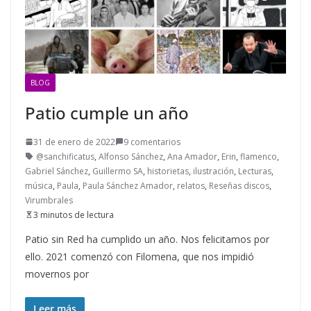
BLOG
Patio cumple un año
31 de enero de 2022
9 comentarios
@sanchificatus
,
Alfonso Sánchez
,
Ana Amador
,
Erin
,
flamenco
,
Gabriel Sánchez
,
Guillermo SA
,
historietas
,
ilustración
,
Lecturas
,
música
,
Paula
,
Paula Sánchez Amador
,
relatos
,
Reseñas discos
,
Virumbrales
3 minutos de lectura
Patio sin Red ha cumplido un año. Nos felicitamos por
ello. 2021 comenzó con Filomena, que nos impidió
movernos por
Leer más