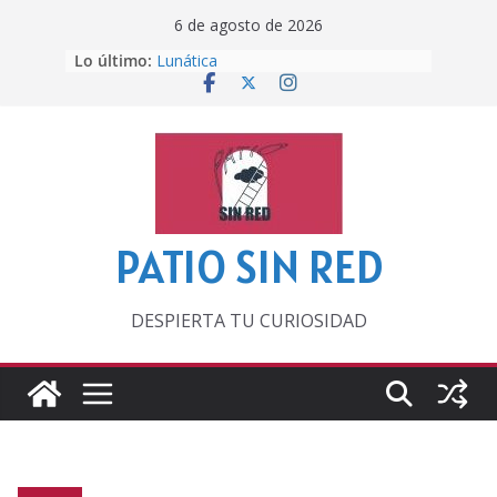
Saltar
6 de agosto de 2026
al
Lo último:
Lunática
contenido
Pero, hasta entonces…
Por los viejos tiempos
‘La broma infinita’ de recomendar
lecturas veraniegas
Otra del Mundial
PATIO SIN RED
DESPIERTA TU CURIOSIDAD