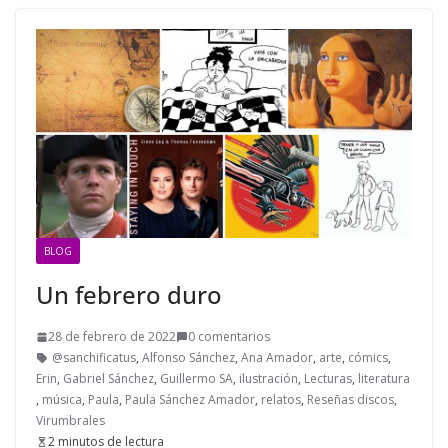
BLOG
Un febrero duro
28 de febrero de 2022
0 comentarios
@sanchificatus
,
Alfonso Sánchez
,
Ana Amador
,
arte
,
cómics
,
Erin
,
Gabriel Sánchez
,
Guillermo SA
,
ilustración
,
Lecturas
,
literatura
,
música
,
Paula
,
Paula Sánchez Amador
,
relatos
,
Reseñas discos
,
Virumbrales
2 minutos de lectura