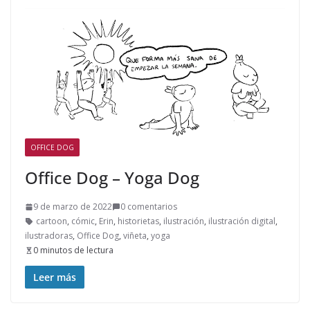
OFFICE DOG
Office Dog – Yoga Dog
9 de marzo de 2022
0 comentarios
cartoon
,
cómic
,
Erin
,
historietas
,
ilustración
,
ilustración digital
,
ilustradoras
,
Office Dog
,
viñeta
,
yoga
0 minutos de lectura
Leer más