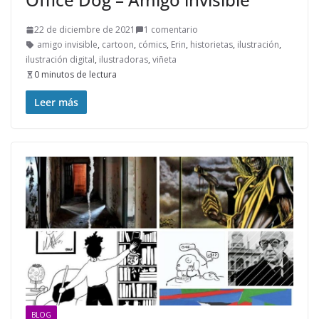
22 de diciembre de 2021
1 comentario
amigo invisible
,
cartoon
,
cómics
,
Erin
,
historietas
,
ilustración
,
ilustración digital
,
ilustradoras
,
viñeta
0 minutos de lectura
Leer más
BLOG