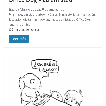
22 de febrero de 2022
0 comentarios
amigos
,
amistad
,
cartoon
,
cómics
,
Erin
,
historietas
,
ilustración
,
ilustración digital
,
ilustradoras
,
nuevas amistades
,
Office Dog
,
tener una amiga
0 minutos de lectura
Leer más