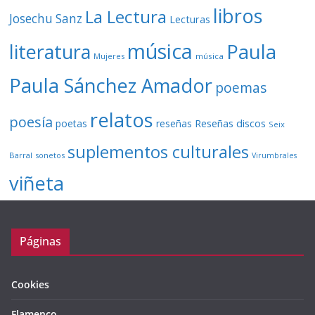
libros
La Lectura
Josechu Sanz
Lecturas
música
literatura
Paula
Mujeres
música
Paula Sánchez Amador
poemas
relatos
poesía
Reseñas discos
poetas
reseñas
Seix
suplementos culturales
Barral
sonetos
Virumbrales
viñeta
Páginas
Cookies
Flamenco