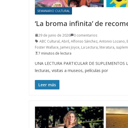
SEMANARIO CULTURAL
‘La broma infinita’ de recom
29 de junio de 2026
0 comentarios
ABC Cultural
,
Abril
,
Alfonso Sánchez
,
Antonio Lozano
,
Foster Wallace
,
James Joyce
,
La Lectura
,
literatura
,
supleme
7 minutos de lectura
UNA LECTURA PARTICULAR DE SUPLEMENTOS LITER
lecturas, visitas a museos, películas por
Leer más