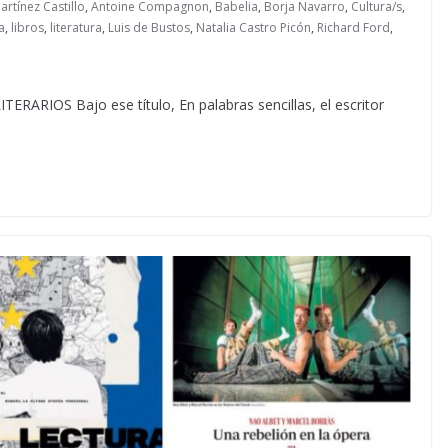
rtínez Castillo
,
Antoine Compagnon
,
Babelia
,
Borja Navarro
,
Cultura/s
,
a
,
libros
,
literatura
,
Luis de Bustos
,
Natalia Castro Picón
,
Richard Ford
,
IOS Bajo ese título, En palabras sencillas, el escritor