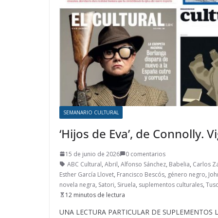
SEMANARIO CULTURAL
‘Hijos de Eva’, de Connolly. V
15 de junio de 2026
0 comentarios
ABC Cultural
,
Abril
,
Alfonso Sánchez
,
Babelia
,
Carlos Z
Esther García Llovet
,
Francisco Bescós
,
género negro
,
Joh
novela negra
,
Satori
,
Siruela
,
suplementos culturales
,
Tus
12 minutos de lectura
UNA LECTURA PARTICULAR DE SUPLEMENTOS LITERA