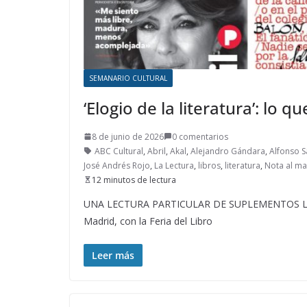
SEMANARIO CULTURAL
‘Elogio de la literatura’: lo 
8 de junio de 2026
0 comentarios
ABC Cultural
,
Abril
,
Akal
,
Alejandro Gándara
,
Alfonso 
José Andrés Rojo
,
La Lectura
,
libros
,
literatura
,
Nota al m
12 minutos de lectura
UNA LECTURA PARTICULAR DE SUPLEMENTOS LITER
Madrid, con la Feria del Libro
Leer más