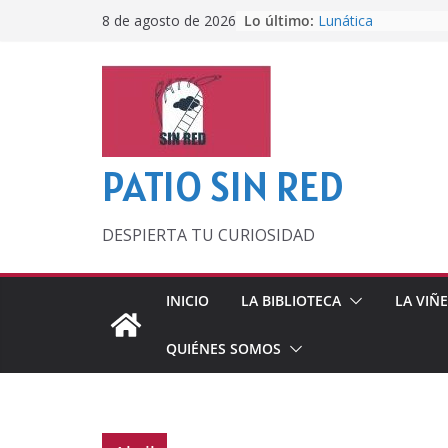
Saltar
Lo último:
Lunática
8 de agosto de 2026
al
Pero, hasta entonc
Por los viejos tiem
contenido
‘La broma infinita’
lecturas veraniegas
Otra del Mundial
PATIO SIN RED
DESPIERTA TU CURIOSIDAD
INICIO
LA BIBLIOTECA
LA VIÑ
QUIÉNES SOMOS