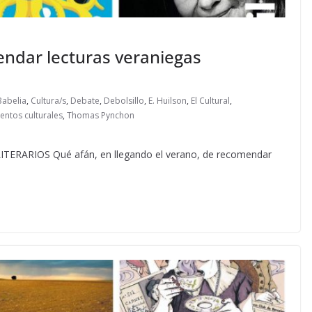
endar lecturas veraniegas
Babelia
,
Cultura/s
,
Debate
,
Debolsillo
,
E. Huilson
,
El Cultural
,
ntos culturales
,
Thomas Pynchon
ARIOS Qué afán, en llegando el verano, de recomendar