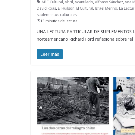
ABC Cultural
,
Abril
,
Acantilado
,
Alfonso Sánchez
,
Ana Ma
David Roas
,
E. Huilson
,
El Cultural
,
Israel Merino
,
La Lectur
suplementos culturales
13 minutos de lectura
UNA LECTURA PARTICULAR DE SUPLEMENTOS LITERAR
norteamericano Richard Ford reflexiona sobre “el
Leer más