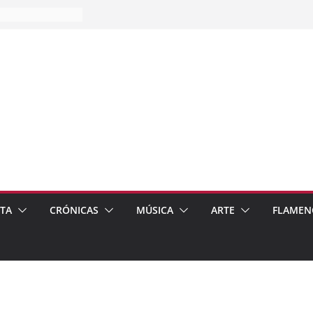
es…
pos
 de recomendar
ETA
CRÓNICAS
MÚSICA
ARTE
FLAMEN