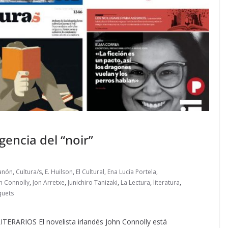
igencia del “noir”
anón
,
Cultura/s
,
E. Huilson
,
El Cultural
,
Ena Lucía Portela
,
n Connolly
,
Jon Arretxe
,
Junichiro Tanizaki
,
La Lectura
,
literatura
,
quets
RIOS El novelista irlandés John Connolly está