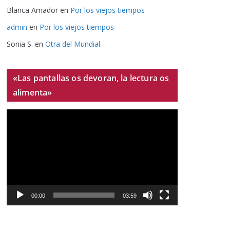
Blanca Amador
en
Por los viejos tiempos
admin
en
Por los viejos tiempos
Sonia S.
en
Otra del Mundial
«Las pantallas os devoran, la lectura os
alimenta»
R
e
p
r
o
d
u
00:00
03:59
c
t