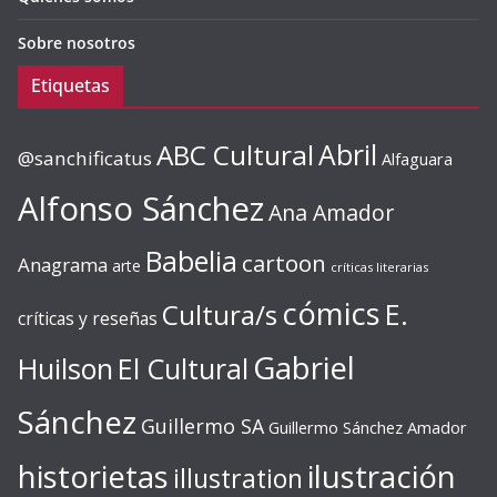
Sobre nosotros
Etiquetas
ABC Cultural
Abril
@sanchificatus
Alfaguara
Alfonso Sánchez
Ana Amador
Babelia
cartoon
Anagrama
arte
críticas literarias
cómics
E.
Cultura/s
críticas y reseñas
Gabriel
Huilson
El Cultural
Sánchez
Guillermo SA
Guillermo Sánchez Amador
ilustración
historietas
illustration