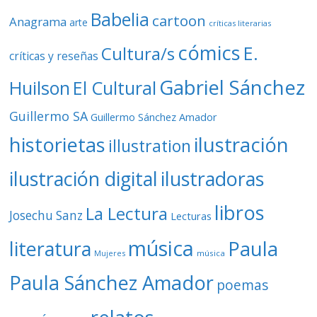
Babelia
cartoon
Anagrama
arte
críticas literarias
cómics
E.
Cultura/s
críticas y reseñas
Gabriel Sánchez
Huilson
El Cultural
Guillermo SA
Guillermo Sánchez Amador
ilustración
historietas
illustration
ilustración digital
ilustradoras
libros
La Lectura
Josechu Sanz
Lecturas
música
literatura
Paula
Mujeres
música
Paula Sánchez Amador
poemas