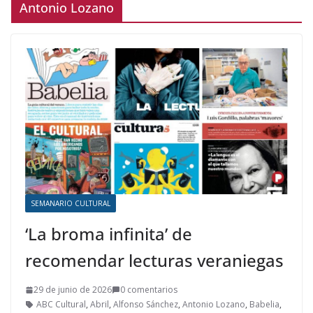
Antonio Lozano
SEMANARIO CULTURAL
‘La broma infinita’ de
recomendar lecturas veraniegas
29 de junio de 2026
0 comentarios
ABC Cultural
,
Abril
,
Alfonso Sánchez
,
Antonio Lozano
,
Babelia
,