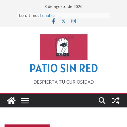
Saltar
8 de agosto de 2026
al
Lo último:
Lunática
contenido
Pero, hasta entonces…
Por los viejos tiempos
‘La broma infinita’ de recomendar
lecturas veraniegas
Otra del Mundial
PATIO SIN RED
DESPIERTA TU CURIOSIDAD