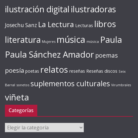
ilustración digital
ilustradoras
libros
La Lectura
Josechu Sanz
Lecturas
música
literatura
Paula
Mujeres
música
Paula Sánchez Amador
poemas
relatos
poesía
Reseñas discos
poetas
reseñas
Seix
suplementos culturales
Barral
sonetos
Virumbrales
viñeta
Categorías
Categorías