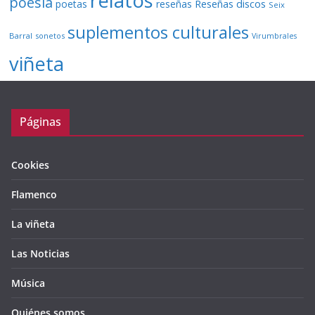
relatos
poesía
Reseñas discos
poetas
reseñas
Seix
suplementos culturales
Barral
sonetos
Virumbrales
viñeta
Páginas
Cookies
Flamenco
La viñeta
Las Noticias
Música
Quiénes somos