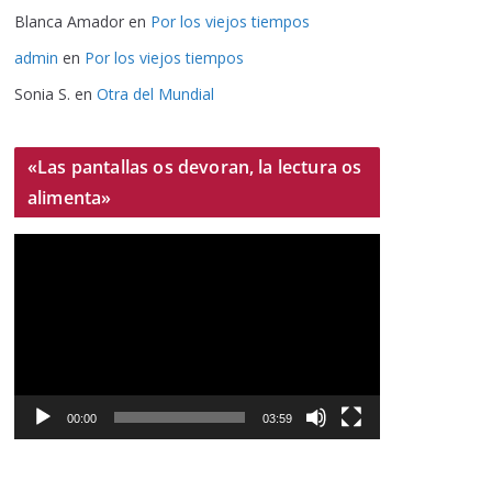
Blanca Amador
en
Por los viejos tiempos
admin
en
Por los viejos tiempos
Sonia S.
en
Otra del Mundial
«Las pantallas os devoran, la lectura os
alimenta»
R
e
p
r
o
d
u
00:00
03:59
c
t