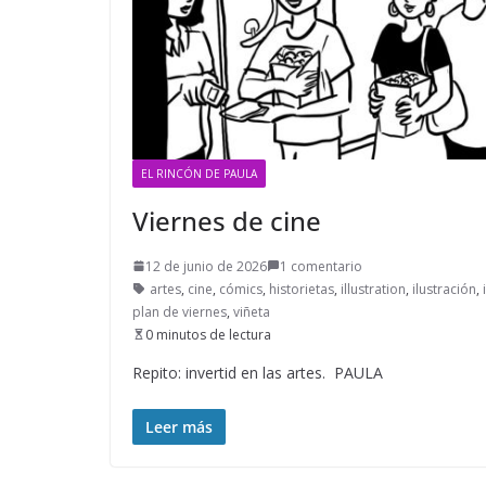
EL RINCÓN DE PAULA
Viernes de cine
12 de junio de 2026
1 comentario
artes
,
cine
,
cómics
,
historietas
,
illustration
,
ilustración
,
plan de viernes
,
viñeta
0 minutos de lectura
Repito: invertid en las artes. PAULA
Leer más