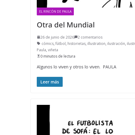
EL RINCÓN DE PAULA
Otra del Mundial
26 de junio de 2026
2 comentarios
cómics
,
fútbol
,
historietas
,
illustration
,
ilustración
,
ilust
Paula
,
viñeta
0 minutos de lectura
Algunos lo viven y otros lo viven. PAULA
Leer más