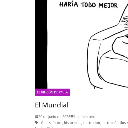
EL RINCÓN DE PAULA
El Mundial
20 de junio de 2026
1 comentario
cómics
,
fútbol
,
historietas
,
illustration
,
ilustración
,
ilust