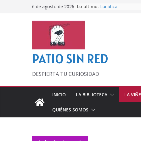
Saltar
Lo último:
Lunática
6 de agosto de 2026
al
Pero, hasta entonc
Por los viejos tiem
contenido
‘La broma infinita’
lecturas veraniegas
Otra del Mundial
PATIO SIN RED
DESPIERTA TU CURIOSIDAD
INICIO
LA BIBLIOTECA
LA VIÑ
QUIÉNES SOMOS