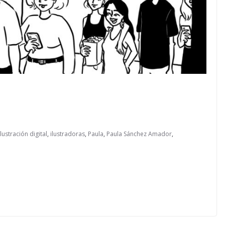
ilustración digital
,
ilustradoras
,
Paula
,
Paula Sánchez Amador
,