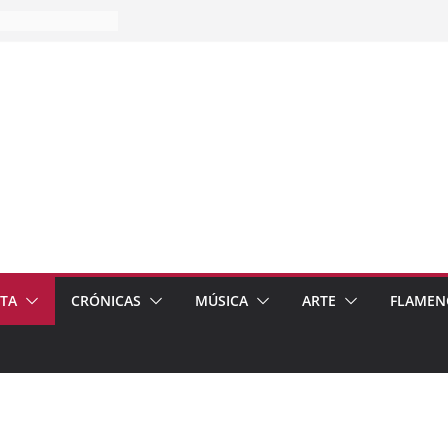
es…
pos
 de recomendar
ETA
CRÓNICAS
MÚSICA
ARTE
FLAMEN