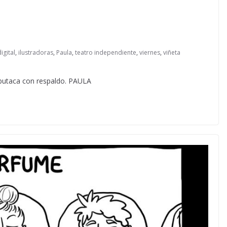
igital
,
ilustradoras
,
Paula
,
teatro independiente
,
viernes
,
viñeta
ce butaca con respaldo. PAULA