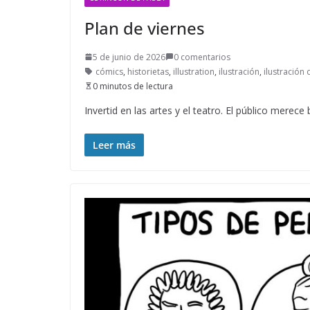
Plan de viernes
5 de junio de 2026
0 comentarios
cómics
,
historietas
,
illustration
,
ilustración
,
ilustración d
0 minutos de lectura
Invertid en las artes y el teatro. El público mere
Leer más