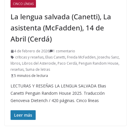
CINCO LÍNEAS
La lengua salvada (Canetti), La
asistenta (McFadden), 14 de
Abril (Cerdá)
4 de febrero de 2026
1 comentario
críticas y reseñas
,
Elias Canetti
,
Freida McFadden
,
Josechu Sanz
,
libros
,
Libros del Asteroide
,
Paco Cerdà
,
Penguin Random House
,
reseñas
,
Suma de letras
5 minutos de lectura
LECTURAS Y RESEÑAS LA LENGUA SALVADA Elias
Canetti Penguin Random House 2025. Traducción
Genoveva Dieterich / 420 páginas. Cinco líneas
Leer más