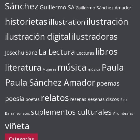
Sánchez
Guillermo SA
Guillermo Sánchez Amador
ilustración
historietas
illustration
ilustración digital
ilustradoras
libros
La Lectura
Josechu Sanz
Lecturas
música
literatura
Paula
Mujeres
música
Paula Sánchez Amador
poemas
relatos
poesía
Reseñas discos
poetas
reseñas
Seix
suplementos culturales
Barral
sonetos
Virumbrales
viñeta
Categorías