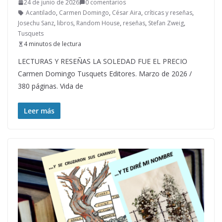
24 de junio de 2026
0 comentarios
Acantilado
,
Carmen Domingo
,
César Aira
,
críticas y reseñas
,
Josechu Sanz
,
libros
,
Random House
,
reseñas
,
Stefan Zweig
,
Tusquets
4 minutos de lectura
LECTURAS Y RESEÑAS LA SOLEDAD FUE EL PRECIO
Carmen Domingo Tusquets Editores. Marzo de 2026 /
380 páginas. Vida de
Leer más