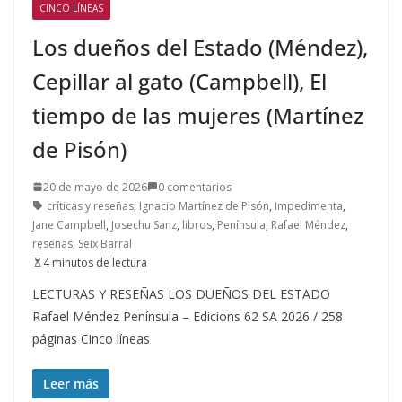
CINCO LÍNEAS
Los dueños del Estado (Méndez),
Cepillar al gato (Campbell), El
tiempo de las mujeres (Martínez
de Pisón)
20 de mayo de 2026
0 comentarios
críticas y reseñas
,
Ignacio Martínez de Pisón
,
Impedimenta
,
Jane Campbell
,
Josechu Sanz
,
libros
,
Península
,
Rafael Méndez
,
reseñas
,
Seix Barral
4 minutos de lectura
LECTURAS Y RESEÑAS LOS DUEÑOS DEL ESTADO
Rafael Méndez Península – Edicions 62 SA 2026 / 258
páginas Cinco líneas
Leer más