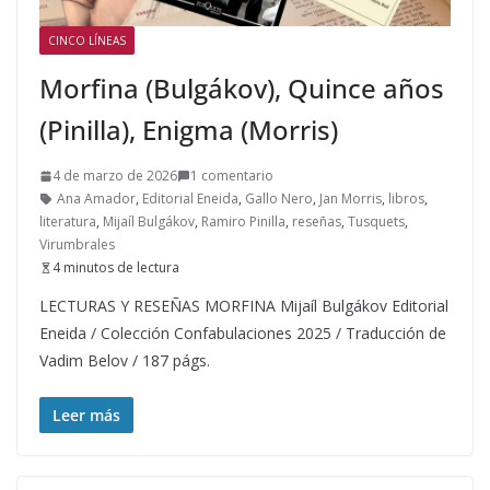
CINCO LÍNEAS
Morfina (Bulgákov), Quince años
(Pinilla), Enigma (Morris)
4 de marzo de 2026
1 comentario
Ana Amador
,
Editorial Eneida
,
Gallo Nero
,
Jan Morris
,
libros
,
literatura
,
Mijaíl Bulgákov
,
Ramiro Pinilla
,
reseñas
,
Tusquets
,
Virumbrales
4 minutos de lectura
LECTURAS Y RESEÑAS MORFINA Mijaíl Bulgákov Editorial
Eneida / Colección Confabulaciones 2025 / Traducción de
Vadim Belov / 187 págs.
Leer más