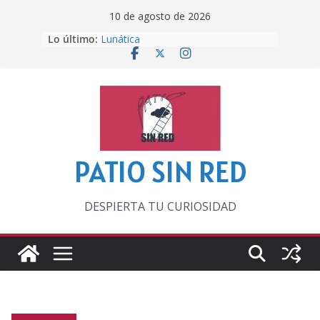
Saltar
10 de agosto de 2026
al
Lo último:
Lunática
contenido
Pero, hasta entonces…
Por los viejos tiempos
‘La broma infinita’ de recomendar
lecturas veraniegas
Otra del Mundial
PATIO SIN RED
DESPIERTA TU CURIOSIDAD