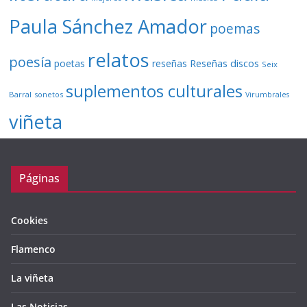
Paula Sánchez Amador
poemas
relatos
poesía
Reseñas discos
poetas
reseñas
Seix
suplementos culturales
Barral
sonetos
Virumbrales
viñeta
Páginas
Cookies
Flamenco
La viñeta
Las Noticias