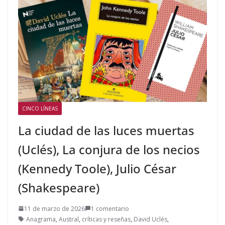
CINCO LÍNEAS
La ciudad de las luces muertas
(Uclés), La conjura de los necios
(Kennedy Toole), Julio César
(Shakespeare)
11 de marzo de 2026
1 comentario
Anagrama
,
Austral
,
críticas y reseñas
,
David Uclés
,