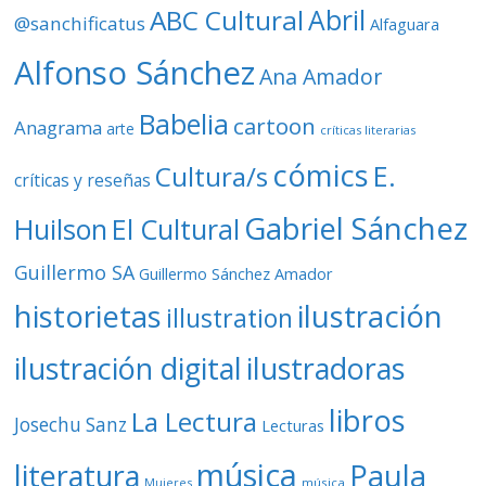
ABC Cultural
Abril
@sanchificatus
Alfaguara
e
o
Alfonso Sánchez
Ana Amador
Babelia
cartoon
Anagrama
arte
críticas literarias
cómics
E.
Cultura/s
críticas y reseñas
Gabriel Sánchez
Huilson
El Cultural
Guillermo SA
Guillermo Sánchez Amador
ilustración
historietas
illustration
ilustración digital
ilustradoras
libros
La Lectura
Josechu Sanz
Lecturas
música
literatura
Paula
Mujeres
música