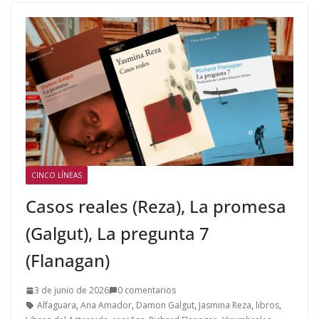
CINCO LÍNEAS
Casos reales (Reza), La promesa
(Galgut), La pregunta 7
(Flanagan)
3 de junio de 2026
0 comentarios
Alfaguara
,
Ana Amador
,
Damon Galgut
,
Jasmina Reza
,
libros
,