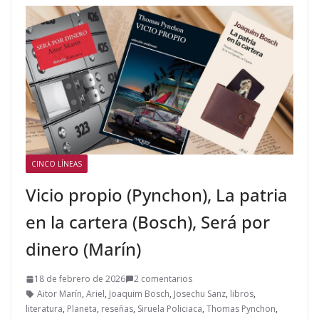
CINCO LÍNEAS
Vicio propio (Pynchon), La patria
en la cartera (Bosch), Será por
dinero (Marín)
18 de febrero de 2026
2 comentarios
Aitor Marín
,
Ariel
,
Joaquim Bosch
,
Josechu Sanz
,
libros
,
literatura
,
Planeta
,
reseñas
,
Siruela Policiaca
,
Thomas Pynchon
,