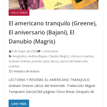
CINCO LÍNEAS
El americano tranquilo (Greene),
El aniversario (Bajani), El
Danubio (Magris)
6 de mayo de 2026
1 comentario
Anagrama
,
Andrea Bajani
,
Claudio Magris
,
críticas y reseñas
,
Graham Greene
,
Josechu Sanz
,
libros
,
Libros del Asteroide
,
reseñas
5 minutos de lectura
LECTURAS Y RESEÑAS EL AMERICANO TRANQUILO
Graham Greene Libros del Asteroide. Traducción Miguel
Temprano García/260 páginas Cinco líneas Después de
Leer más