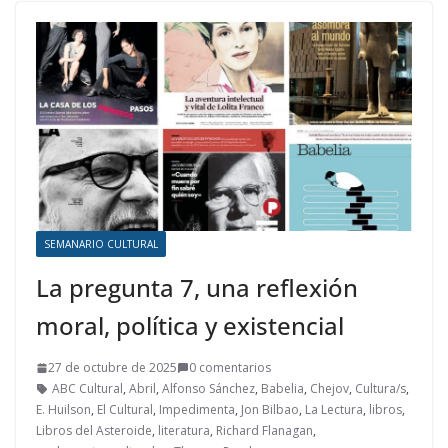
SEMANARIO CULTURAL
La pregunta 7, una reflexión
moral, política y existencial
27 de octubre de 2025
0 comentarios
ABC Cultural
,
Abril
,
Alfonso Sánchez
,
Babelia
,
Chejov
,
Cultura/s
,
E. Huilson
,
El Cultural
,
Impedimenta
,
Jon Bilbao
,
La Lectura
,
libros
,
Libros del Asteroide
,
literatura
,
Richard Flanagan
,