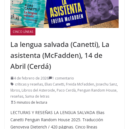
CINCO LÍNEAS
La lengua salvada (Canetti), La
asistenta (McFadden), 14 de
Abril (Cerdá)
4 de febrero de 2026
1 comentario
críticas y reseñas
,
Elias Canetti
,
Freida McFadden
,
Josechu Sanz
,
libros
,
Libros del Asteroide
,
Paco Cerdà
,
Penguin Random House
,
reseñas
,
Suma de letras
5 minutos de lectura
LECTURAS Y RESEÑAS LA LENGUA SALVADA Elias
Canetti Penguin Random House 2025. Traducción
Genoveva Dieterich / 420 páginas. Cinco líneas