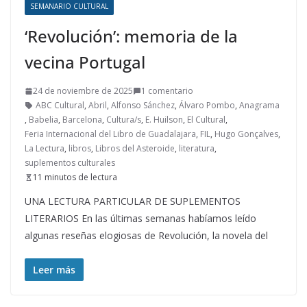
SEMANARIO CULTURAL
‘Revolución’: memoria de la
vecina Portugal
24 de noviembre de 2025
1 comentario
ABC Cultural
,
Abril
,
Alfonso Sánchez
,
Álvaro Pombo
,
Anagrama
,
Babelia
,
Barcelona
,
Cultura/s
,
E. Huilson
,
El Cultural
,
Feria Internacional del Libro de Guadalajara
,
FIL
,
Hugo Gonçalves
,
La Lectura
,
libros
,
Libros del Asteroide
,
literatura
,
suplementos culturales
11 minutos de lectura
UNA LECTURA PARTICULAR DE SUPLEMENTOS
LITERARIOS En las últimas semanas habíamos leído
algunas reseñas elogiosas de Revolución, la novela del
Leer más