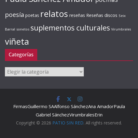
relatos
poesía
Reseñas discos
poetas
reseñas
Seix
suplementos culturales
Barral
sonetos
Virumbrales
viñeta
Categorías
Categorías
Firmas
Guillermo SA
Alfonso Sánchez
Ana Amador
Paula
Gabriel Sánchez
Virumbrales
Erin
Copyright © 2026
PATIO SIN RED
. All rights reserved.