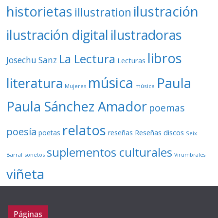
ilustración
historietas
illustration
ilustración digital
ilustradoras
libros
La Lectura
Josechu Sanz
Lecturas
música
literatura
Paula
Mujeres
música
Paula Sánchez Amador
poemas
relatos
poesía
Reseñas discos
poetas
reseñas
Seix
suplementos culturales
Barral
sonetos
Virumbrales
viñeta
Páginas