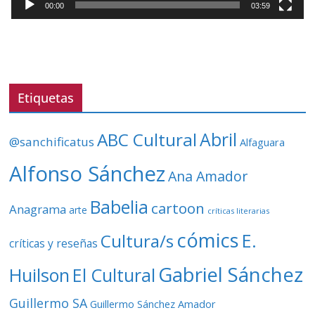
t
00:00
03:59
o
r
d
e
v
Etiquetas
í
d
ABC Cultural
Abril
@sanchificatus
Alfaguara
e
o
Alfonso Sánchez
Ana Amador
Babelia
cartoon
Anagrama
arte
críticas literarias
cómics
E.
Cultura/s
críticas y reseñas
Gabriel Sánchez
Huilson
El Cultural
Guillermo SA
Guillermo Sánchez Amador