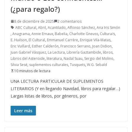
(¿para regalo?)
8 de diciembre de 2025
2 comentarios
ABC Cultural
,
Abril
,
Acantilado
,
Alfonso Sánchez
,
Ana Iris Simón
,
Anagrama
,
Annie Ernaux
,
Babelia
,
Charlotte Gneuss
,
Cultura/s
,
E. Huilson
,
El Cultural
,
Emmanuel Carrère
,
Enrique Vila-Matas
,
Eric Vuillard
,
Esther Calderón
,
Francisco Serrano
,
Joan Didion
,
Juan Gabriel Vásquez
,
La Lectura
,
Librería Gaztambide
,
libros
,
Libros del Asteroide
,
literatura
,
Nadal Suau
,
Sergio del Molino
,
Silvia Sesé
,
suplementos culturales
,
Tusquets
,
W.G. Sebald
10 minutos de lectura
UNA LECTURA PARTICULAR DE SUPLEMENTOS
LITERARIOS (Y en llegando Navidad, libros para regalar…)
Largas listas de libros, por géneros, por
Leer más