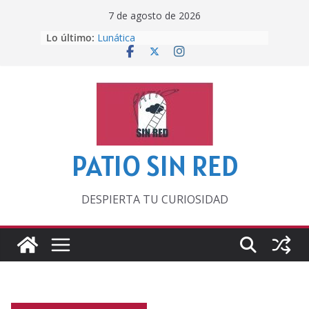
Saltar
7 de agosto de 2026
al
Lo último:
Lunática
contenido
Pero, hasta entonces…
Por los viejos tiempos
‘La broma infinita’ de recomendar
lecturas veraniegas
Otra del Mundial
PATIO SIN RED
DESPIERTA TU CURIOSIDAD