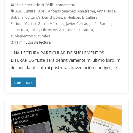
26 de enero de 2026
1 comentario
ABC Cultural
,
Abril
,
Alfonso Sánchez
,
Anagrama
,
Anna Hope
,
Babelia
,
Cultura/s
,
David Uclés
,
E. Huilson
,
El Cultural
,
Enrique Murillo
,
García Márquez
,
Javier Cercas
,
Julián Barnes
,
La Lectura
,
libros
,
Libros del Asteroide
,
literatura
,
suplementos culturales
11 minutos de lectura
UNA LECTURA PARTICULAR DE SUPLEMENTOS
LITERARIOS “Este será definitivamente mi último libro, mi
despedida oficial, mi postrera conversación contigo”, le
Leer más