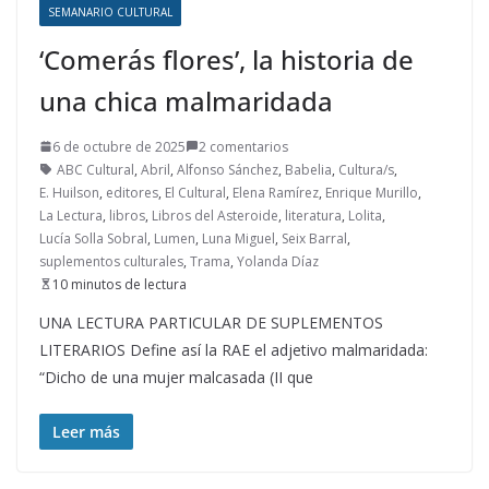
SEMANARIO CULTURAL
‘Comerás flores’, la historia de
una chica malmaridada
6 de octubre de 2025
2 comentarios
ABC Cultural
,
Abril
,
Alfonso Sánchez
,
Babelia
,
Cultura/s
,
E. Huilson
,
editores
,
El Cultural
,
Elena Ramírez
,
Enrique Murillo
,
La Lectura
,
libros
,
Libros del Asteroide
,
literatura
,
Lolita
,
Lucía Solla Sobral
,
Lumen
,
Luna Miguel
,
Seix Barral
,
suplementos culturales
,
Trama
,
Yolanda Díaz
10 minutos de lectura
UNA LECTURA PARTICULAR DE SUPLEMENTOS
LITERARIOS Define así la RAE el adjetivo malmaridada:
“Dicho de una mujer malcasada (II que
Leer más