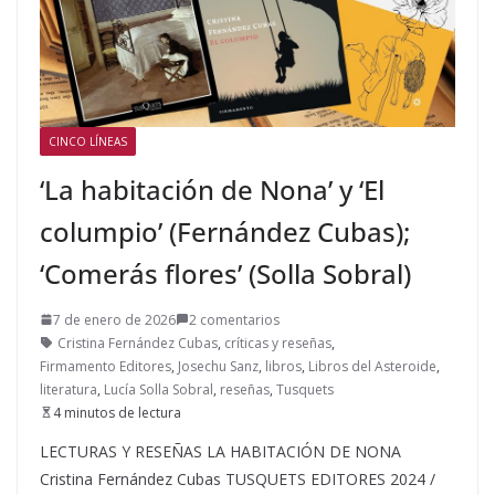
CINCO LÍNEAS
‘La habitación de Nona’ y ‘El
columpio’ (Fernández Cubas);
‘Comerás flores’ (Solla Sobral)
7 de enero de 2026
2 comentarios
Cristina Fernández Cubas
,
críticas y reseñas
,
Firmamento Editores
,
Josechu Sanz
,
libros
,
Libros del Asteroide
,
literatura
,
Lucía Solla Sobral
,
reseñas
,
Tusquets
4 minutos de lectura
LECTURAS Y RESEÑAS LA HABITACIÓN DE NONA
Cristina Fernández Cubas TUSQUETS EDITORES 2024 /