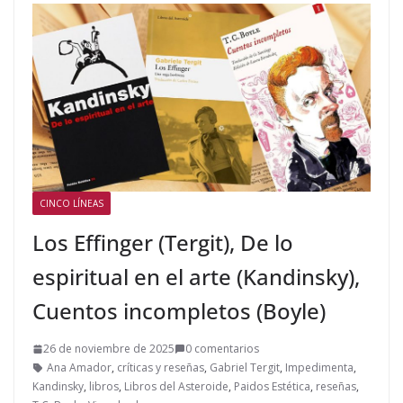
CINCO LÍNEAS
Los Effinger (Tergit), De lo
espiritual en el arte (Kandinsky),
Cuentos incompletos (Boyle)
26 de noviembre de 2025
0 comentarios
Ana Amador
,
críticas y reseñas
,
Gabriel Tergit
,
Impedimenta
,
Kandinsky
,
libros
,
Libros del Asteroide
,
Paidos Estética
,
reseñas
,