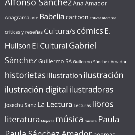
Alfonso Sánchez
Ana Amador
Babelia
cartoon
Anagrama
arte
críticas literarias
cómics
E.
Cultura/s
críticas y reseñas
Gabriel
Huilson
El Cultural
Sánchez
Guillermo SA
Guillermo Sánchez Amador
ilustración
historietas
illustration
ilustración digital
ilustradoras
libros
La Lectura
Josechu Sanz
Lecturas
música
literatura
Paula
Mujeres
música
Paula Sánchez Amador
poemas