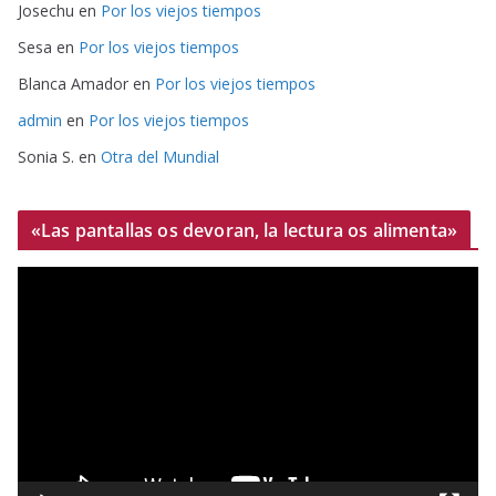
Josechu
en
Por los viejos tiempos
Sesa
en
Por los viejos tiempos
Blanca Amador
en
Por los viejos tiempos
admin
en
Por los viejos tiempos
Sonia S.
en
Otra del Mundial
«Las pantallas os devoran, la lectura os alimenta»
R
e
p
r
o
d
u
c