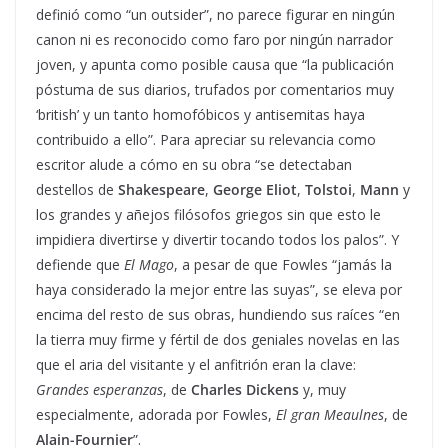
definió como “un outsider”, no parece figurar en ningún
canon ni es reconocido como faro por ningún narrador
joven, y apunta como posible causa que “la publicación
póstuma de sus diarios, trufados por comentarios muy
‘british’ y un tanto homofóbicos y antisemitas haya
contribuido a ello”. Para apreciar su relevancia como
escritor alude a cómo en su obra “se detectaban
destellos de
Shakespeare
,
George Eliot
,
Tolstoi
,
Mann
y
los grandes y añejos filósofos griegos sin que esto le
impidiera divertirse y divertir tocando todos los palos”. Y
defiende que
El Mago
, a pesar de que Fowles “jamás la
haya considerado la mejor entre las suyas”, se eleva por
encima del resto de sus obras, hundiendo sus raíces “en
la tierra muy firme y fértil de dos geniales novelas en las
que el aria del visitante y el anfitrión eran la clave:
Grandes esperanzas
, de
Charles Dickens
y, muy
especialmente, adorada por Fowles,
El gran Meaulnes
, de
Alain-Fournier
”.