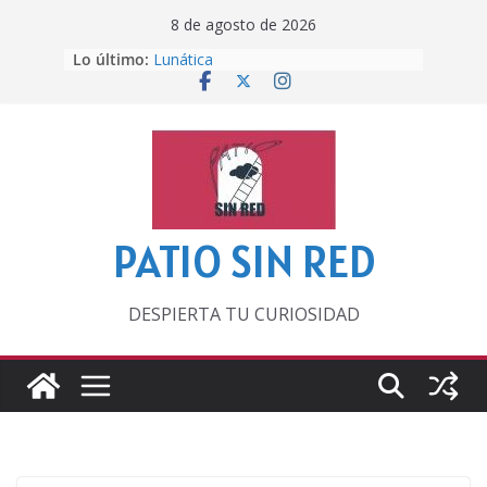
Saltar
8 de agosto de 2026
al
Otra del Mundial
Lo último:
contenido
Lunática
Pero, hasta entonces…
Por los viejos tiempos
‘La broma infinita’ de recomendar
lecturas veraniegas
PATIO SIN RED
DESPIERTA TU CURIOSIDAD