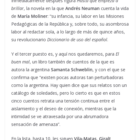
Inmediatamente después figura
Hasta que empieza a
brillar
, la novela en la que
Andrés Neuman
cuenta la vida
de
María Moliner
: “su infancia, su labor en las Misiones
Pedagógicas de la República y, sobre todo, su asombrosa
labor al redactar sola, a lo largo de más de quince años,
su revolucionario
Diccionario de uso del español
.
Y el tercer puesto es, y aquí nos quedaremos, para
El
buen mal
, un libro también de cuentos de la que es
autora la argentina
Samanta Schweblin
, y con el que se
confirma que “existen pocas autoras tan perturbadoras
como la argentina. Hay quien dice que sus relatos son un
catálogo de soledades, pero lo cierto es que en estos
cinco cuentos retrata una tensión continua
entre el
aislamiento y el deseo de conexión, mientras que la
intimidad se ve atravesada por una abrumadora
sensación de amenaza”.
En la lista, hasta 10, les siguen
Vila-Matas
,
Giralt