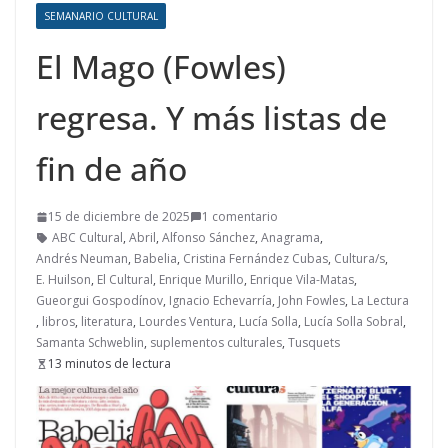
SEMANARIO CULTURAL
El Mago (Fowles)
regresa. Y más listas de
fin de año
15 de diciembre de 2025
1 comentario
ABC Cultural
,
Abril
,
Alfonso Sánchez
,
Anagrama
,
Andrés Neuman
,
Babelia
,
Cristina Fernández Cubas
,
Cultura/s
,
E. Huilson
,
El Cultural
,
Enrique Murillo
,
Enrique Vila-Matas
,
Gueorgui Gospodínov
,
Ignacio Echevarría
,
John Fowles
,
La Lectura
,
libros
,
literatura
,
Lourdes Ventura
,
Lucía Solla
,
Lucía Solla Sobral
,
Samanta Schweblin
,
suplementos culturales
,
Tusquets
13 minutos de lectura