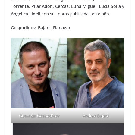
Torrente
,
Pilar Adón
,
Cercas
,
Luna Miguel
,
Lucía Solla
y
Angélica Lidell
con sus obras publicadas este año.
Gospodínov, Bajani, Flanagan
Gueorgui Gospodínov
Andrea Bajani