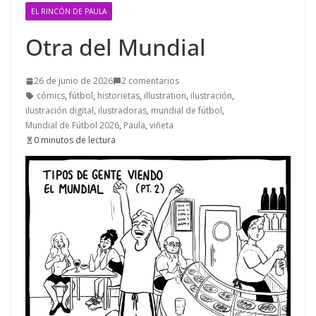
EL RINCÓN DE PAULA
Otra del Mundial
26 de junio de 2026
2 comentarios
cómics
,
fútbol
,
historietas
,
illustration
,
ilustración
,
ilustración digital
,
ilustradoras
,
mundial de fútbol
,
Mundial de Fútbol 2026
,
Paula
,
viñeta
0 minutos de lectura