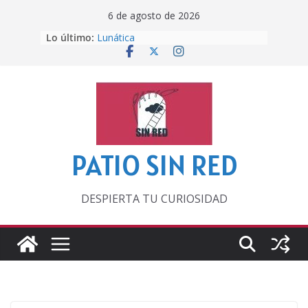
Saltar
6 de agosto de 2026
al
Lo último:
Lunática
contenido
Pero, hasta entonces…
Por los viejos tiempos
‘La broma infinita’ de recomendar
lecturas veraniegas
Otra del Mundial
PATIO SIN RED
DESPIERTA TU CURIOSIDAD