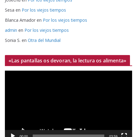
Sesa
en
Por los viejos tiempos
Blanca Amador
en
Por los viejos tiempos
admin
en
Por los viejos tiempos
Sonia S.
en
Otra del Mundial
«Las pantallas os devoran, la lectura os alimenta»
R
e
p
r
o
d
u
c
t
00:00
03:59