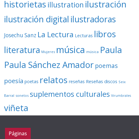
ilustración
historietas
illustration
ilustración digital
ilustradoras
libros
La Lectura
Josechu Sanz
Lecturas
música
literatura
Paula
Mujeres
música
Paula Sánchez Amador
poemas
relatos
poesía
Reseñas discos
poetas
reseñas
Seix
suplementos culturales
Barral
sonetos
Virumbrales
viñeta
Páginas