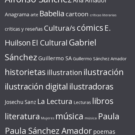
Ana Amador
Babelia
cartoon
Anagrama
arte
críticas literarias
cómics
E.
Cultura/s
críticas y reseñas
Gabriel
Huilson
El Cultural
Sánchez
Guillermo SA
Guillermo Sánchez Amador
ilustración
historietas
illustration
ilustración digital
ilustradoras
libros
La Lectura
Josechu Sanz
Lecturas
música
literatura
Paula
Mujeres
música
Paula Sánchez Amador
poemas