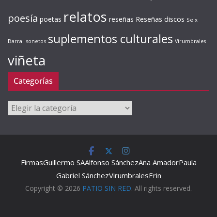
relatos
poesía
Reseñas discos
poetas
reseñas
Seix
suplementos culturales
Barral
sonetos
Virumbrales
viñeta
Categorías
Categorías
Firmas
Guillermo SA
Alfonso Sánchez
Ana Amador
Paula
Gabriel Sánchez
Virumbrales
Erin
Copyright © 2026
PATIO SIN RED
. All rights reserved.