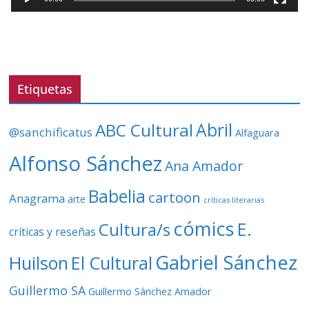
o
r
d
e
v
Etiquetas
í
d
ABC Cultural
Abril
@sanchificatus
Alfaguara
e
o
Alfonso Sánchez
Ana Amador
Babelia
cartoon
Anagrama
arte
críticas literarias
cómics
E.
Cultura/s
críticas y reseñas
Gabriel Sánchez
Huilson
El Cultural
Guillermo SA
Guillermo Sánchez Amador