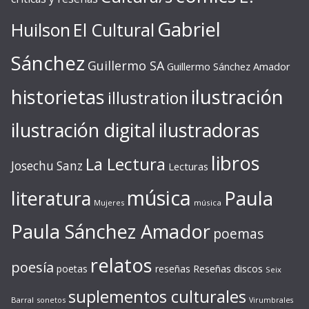
Gabriel
Huilson
El Cultural
Sánchez
Guillermo SA
Guillermo Sánchez Amador
ilustración
historietas
illustration
ilustración digital
ilustradoras
libros
La Lectura
Josechu Sanz
Lecturas
música
literatura
Paula
Mujeres
música
Paula Sánchez Amador
poemas
relatos
poesía
Reseñas discos
poetas
reseñas
Seix
suplementos culturales
Barral
sonetos
Virumbrales