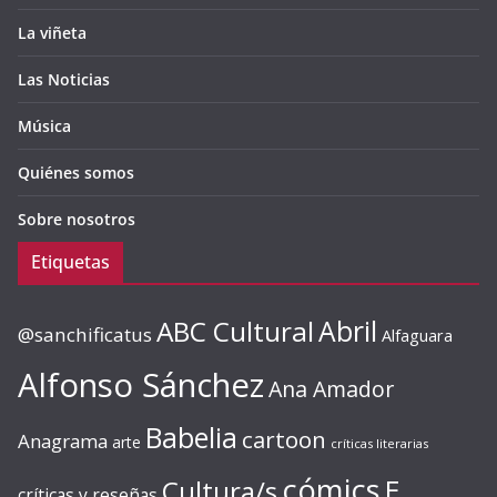
La viñeta
Las Noticias
Música
Quiénes somos
Sobre nosotros
Etiquetas
ABC Cultural
Abril
@sanchificatus
Alfaguara
Alfonso Sánchez
Ana Amador
Babelia
cartoon
Anagrama
arte
críticas literarias
cómics
E.
Cultura/s
críticas y reseñas