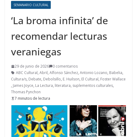
SEMANARIO CULTURAL
‘La broma infinita’ de
recomendar lecturas
veraniegas
29 de junio de 2026
0 comentarios
ABC Cultural
,
Abril
,
Alfonso Sánchez
,
Antonio Lozano
,
Babelia
,
Cultura/s
,
Debate
,
Debolsillo
,
E. Huilson
,
El Cultural
,
Foster Wallace
,
James Joyce
,
La Lectura
,
literatura
,
suplementos culturales
,
Thomas Pynchon
7 minutos de lectura