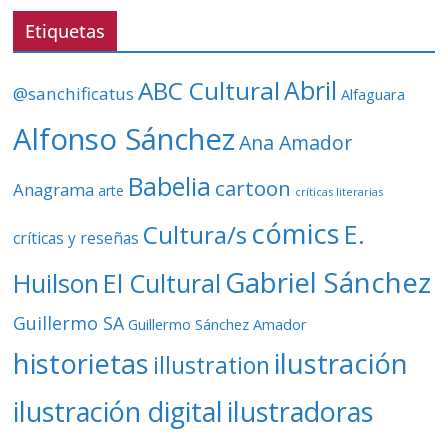
v
Etiquetas
í
d
ABC Cultural
Abril
@sanchificatus
Alfaguara
e
o
Alfonso Sánchez
Ana Amador
Babelia
cartoon
Anagrama
arte
críticas literarias
cómics
E.
Cultura/s
críticas y reseñas
Gabriel Sánchez
Huilson
El Cultural
Guillermo SA
Guillermo Sánchez Amador
ilustración
historietas
illustration
ilustración digital
ilustradoras