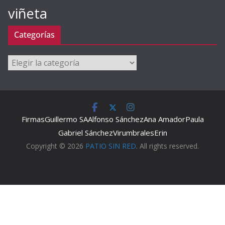
viñeta
Categorías
Categorías
Firmas
Guillermo SA
Alfonso Sánchez
Ana Amador
Paula
Gabriel Sánchez
Virumbrales
Erin
Copyright © 2026
PATIO SIN RED
. All rights reserved.