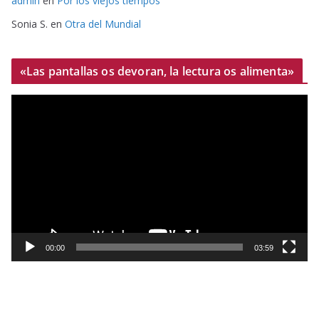
admin
en
Por los viejos tiempos
Sonia S.
en
Otra del Mundial
«Las pantallas os devoran, la lectura os alimenta»
R
e
p
r
o
d
u
c
t
00:00
03:59
o
r
d
e