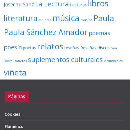
libros
La Lectura
Josechu Sanz
Lecturas
música
literatura
Paula
Mujeres
música
Paula Sánchez Amador
poemas
relatos
poesía
Reseñas discos
poetas
reseñas
Seix
suplementos culturales
Barral
sonetos
Virumbrales
viñeta
Páginas
Cookies
Flamenco