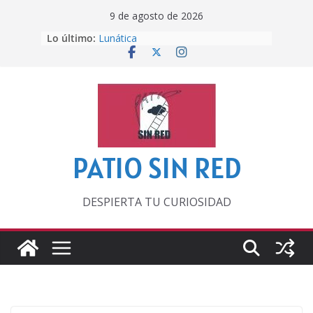
Saltar
9 de agosto de 2026
al
Lo último:
Lunática
contenido
Pero, hasta entonces…
Por los viejos tiempos
‘La broma infinita’ de recomendar
lecturas veraniegas
Otra del Mundial
PATIO SIN RED
DESPIERTA TU CURIOSIDAD