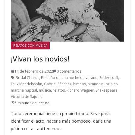
RELATOS CON MÚSICA
¡Vivan los novios!
14 de febrero de 2022
0 comentarios
Bridal Chorus
,
El sueño de una noche de verano
,
Federico III
,
Felix Mendelssohn
,
Gabriel Sánchez
,
himnos
,
himnos nupciales
,
marcha nupcial
,
música
,
relatos
,
Richard Wagner
,
Shakespeare
,
Victoria de Sajonia
5 minutos de lectura
Todo ceremonial tiene su propio himno. Sirve para
identificar el acto, hacerle más pomposo, darle una
pátina culta –ahí tenemos