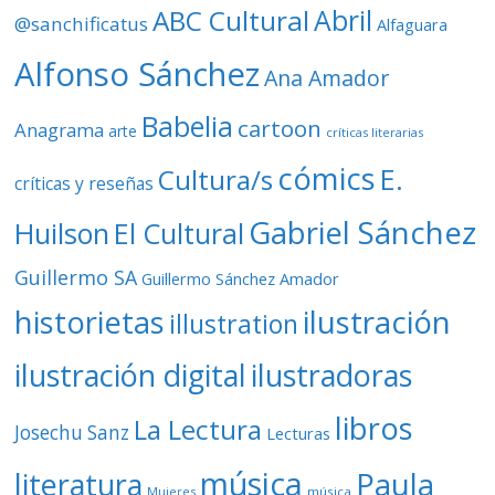
ABC Cultural
Abril
@sanchificatus
Alfaguara
e
o
Alfonso Sánchez
Ana Amador
Babelia
cartoon
Anagrama
arte
críticas literarias
cómics
E.
Cultura/s
críticas y reseñas
Gabriel Sánchez
Huilson
El Cultural
Guillermo SA
Guillermo Sánchez Amador
ilustración
historietas
illustration
ilustración digital
ilustradoras
libros
La Lectura
Josechu Sanz
Lecturas
música
literatura
Paula
Mujeres
música