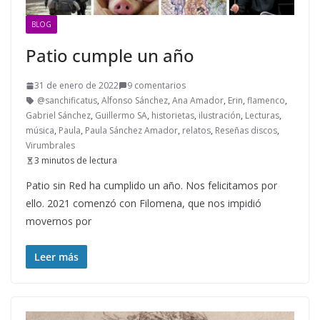
BLOG
Patio cumple un año
31 de enero de 2022
9 comentarios
@sanchificatus
,
Alfonso Sánchez
,
Ana Amador
,
Erin
,
flamenco
,
Gabriel Sánchez
,
Guillermo SA
,
historietas
,
ilustración
,
Lecturas
,
música
,
Paula
,
Paula Sánchez Amador
,
relatos
,
Reseñas discos
,
Virumbrales
3 minutos de lectura
Patio sin Red ha cumplido un año. Nos felicitamos por
ello. 2021 comenzó con Filomena, que nos impidió
movernos por
Leer más