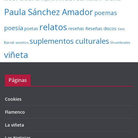
Paula Sánchez Amador
poemas
relatos
poesía
Reseñas discos
poetas
reseñas
Seix
suplementos culturales
Barral
sonetos
Virumbrales
viñeta
Páginas
Cookies
Flamenco
La viñeta
Las Noticias