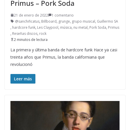
Primus – Pork Soda
21 de enero de 2022
1 comentario
@sanchificatus
,
Billboard
,
grunge
,
grupo musical
,
Guillermo SA
,
hardcore funk
,
Les Claypool
,
música
,
nu metal
,
Pork Soda
,
Primus
,
Reseñas discos
,
rock
2 minutos de lectura
La primera y última banda de hardcore funk Hace ya casi
treinta años que Primus, la banda californiana que
revolucionó
Leer más