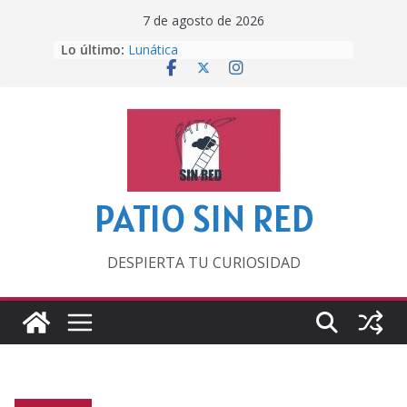
Saltar
7 de agosto de 2026
Otra del Mundial
al
Lo último:
Lunática
contenido
Pero, hasta entonces…
Por los viejos tiempos
‘La broma infinita’ de recomendar
lecturas veraniegas
PATIO SIN RED
DESPIERTA TU CURIOSIDAD