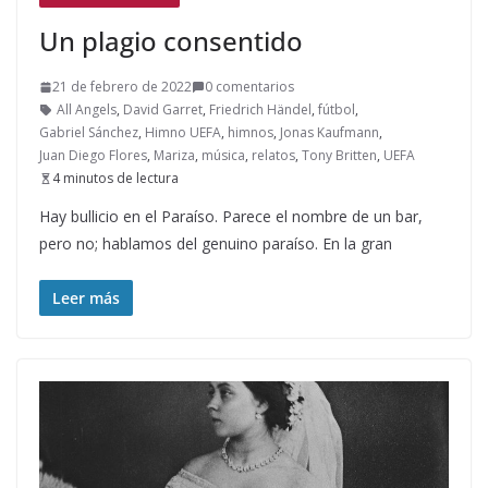
Un plagio consentido
21 de febrero de 2022
0 comentarios
All Angels
,
David Garret
,
Friedrich Händel
,
fútbol
,
Gabriel Sánchez
,
Himno UEFA
,
himnos
,
Jonas Kaufmann
,
Juan Diego Flores
,
Mariza
,
música
,
relatos
,
Tony Britten
,
UEFA
4 minutos de lectura
Hay bullicio en el Paraíso. Parece el nombre de un bar,
pero no; hablamos del genuino paraíso. En la gran
Leer más