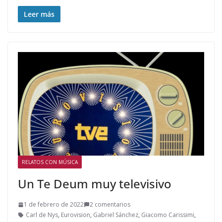
Leer más
RELATOS CON MÚSICA
Un Te Deum muy televisivo
1 de febrero de 2022
2 comentarios
Carl de Nys
,
Eurovision
,
Gabriel Sánchez
,
Giacomo Carissimi
,