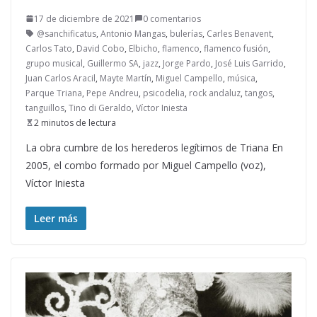
17 de diciembre de 2021
0 comentarios
@sanchificatus
,
Antonio Mangas
,
bulerías
,
Carles Benavent
,
Carlos Tato
,
David Cobo
,
Elbicho
,
flamenco
,
flamenco fusión
,
grupo musical
,
Guillermo SA
,
jazz
,
Jorge Pardo
,
José Luis Garrido
,
Juan Carlos Aracil
,
Mayte Martín
,
Miguel Campello
,
música
,
Parque Triana
,
Pepe Andreu
,
psicodelia
,
rock andaluz
,
tangos
,
tanguillos
,
Tino di Geraldo
,
Víctor Iniesta
2 minutos de lectura
La obra cumbre de los herederos legítimos de Triana En
2005, el combo formado por Miguel Campello (voz),
Víctor Iniesta
Leer más