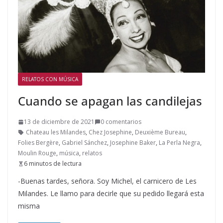
RELATOS CON MÚSICA
Cuando se apagan las candilejas
13 de diciembre de 2021
0 comentarios
Chateau les Milandes
,
Chez Josephine
,
Deuxième Bureau
,
Folies Bergère
,
Gabriel Sánchez
,
Josephine Baker
,
La Perla Negra
,
Moulin Rouge
,
música
,
relatos
6 minutos de lectura
-Buenas tardes, señora. Soy Michel, el carnicero de Les
Milandes. Le llamo para decirle que su pedido llegará esta
misma