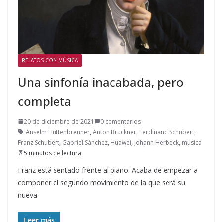
RELATOS CON MÚSICA
Una sinfonía inacabada, pero
completa
20 de diciembre de 2021
0 comentarios
Anselm Hüttenbrenner
,
Anton Bruckner
,
Ferdinand Schubert
,
Franz Schubert
,
Gabriel Sánchez
,
Huawei
,
Johann Herbeck
,
música
5 minutos de lectura
Franz está sentado frente al piano. Acaba de empezar a
componer el segundo movimiento de la que será su
nueva
Leer más