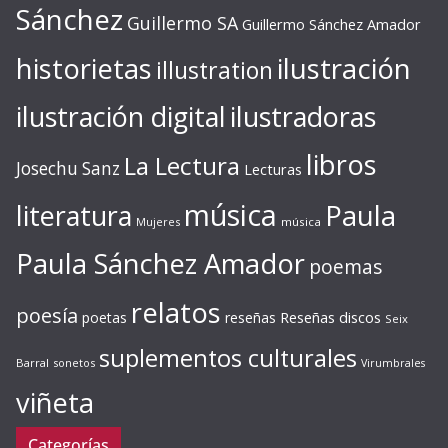
Sánchez
Guillermo SA
Guillermo Sánchez Amador
ilustración
historietas
illustration
ilustración digital
ilustradoras
libros
La Lectura
Josechu Sanz
Lecturas
música
literatura
Paula
Mujeres
música
Paula Sánchez Amador
poemas
relatos
poesía
Reseñas discos
poetas
reseñas
Seix
suplementos culturales
Barral
sonetos
Virumbrales
viñeta
Categorías