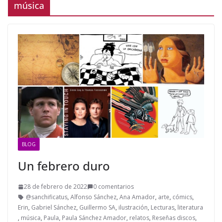
música
BLOG
Un febrero duro
28 de febrero de 2022
0 comentarios
@sanchificatus
,
Alfonso Sánchez
,
Ana Amador
,
arte
,
cómics
,
Erin
,
Gabriel Sánchez
,
Guillermo SA
,
ilustración
,
Lecturas
,
literatura
,
música
,
Paula
,
Paula Sánchez Amador
,
relatos
,
Reseñas discos
,