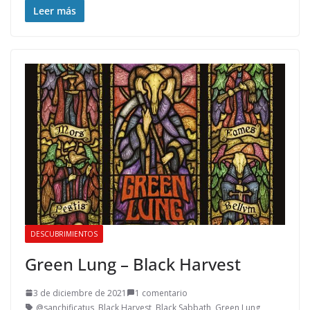
Leer más
DESCUBRIMIENTOS
Green Lung – Black Harvest
3 de diciembre de 2021
1 comentario
@sanchificatus
,
Black Harvest
,
Black Sabbath
,
Green Lung
,