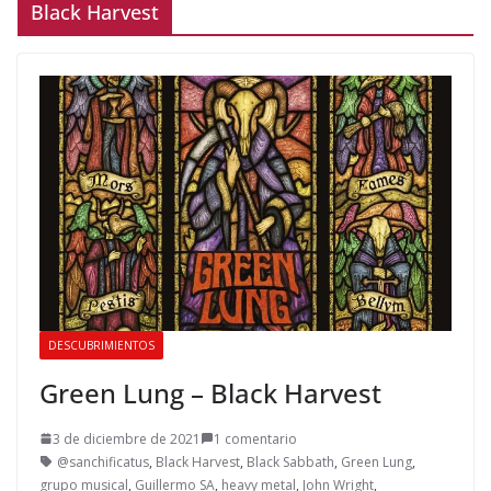
Black Harvest
DESCUBRIMIENTOS
Green Lung – Black Harvest
3 de diciembre de 2021
1 comentario
@sanchificatus
,
Black Harvest
,
Black Sabbath
,
Green Lung
,
grupo musical
,
Guillermo SA
,
heavy metal
,
John Wright
,