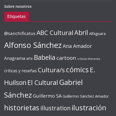
Sobre nosotros
Etiquetas
ABC Cultural
Abril
@sanchificatus
Alfaguara
Alfonso Sánchez
Ana Amador
Babelia
cartoon
Anagrama
arte
críticas literarias
cómics
E.
Cultura/s
críticas y reseñas
Gabriel
Huilson
El Cultural
Sánchez
Guillermo SA
Guillermo Sánchez Amador
ilustración
historietas
illustration