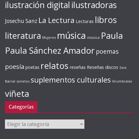
ilustración digital
ilustradoras
libros
La Lectura
Josechu Sanz
Lecturas
música
literatura
Paula
Mujeres
música
Paula Sánchez Amador
poemas
relatos
poesía
Reseñas discos
poetas
reseñas
Seix
suplementos culturales
Barral
sonetos
Virumbrales
viñeta
Categorías
Categorías