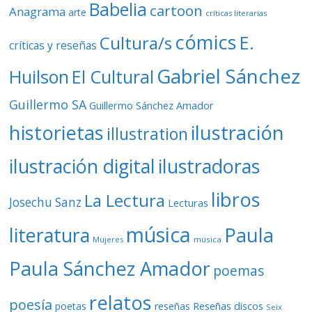
Babelia
cartoon
Anagrama
arte
críticas literarias
cómics
E.
Cultura/s
críticas y reseñas
Gabriel Sánchez
Huilson
El Cultural
Guillermo SA
Guillermo Sánchez Amador
ilustración
historietas
illustration
ilustración digital
ilustradoras
libros
La Lectura
Josechu Sanz
Lecturas
música
literatura
Paula
Mujeres
música
Paula Sánchez Amador
poemas
relatos
poesía
Reseñas discos
poetas
reseñas
Seix