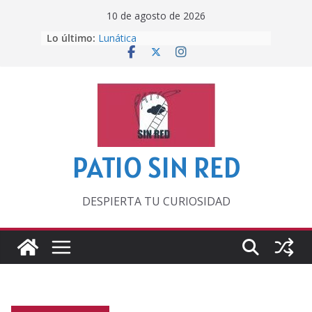
Saltar
10 de agosto de 2026
al
Lo último:
Lunática
contenido
Pero, hasta entonces…
Por los viejos tiempos
‘La broma infinita’ de recomendar
lecturas veraniegas
Otra del Mundial
PATIO SIN RED
DESPIERTA TU CURIOSIDAD