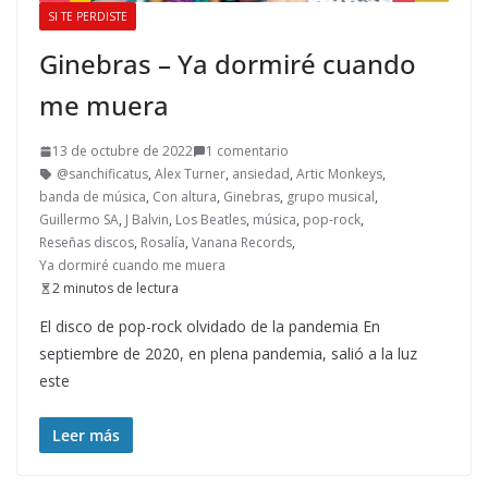
SI TE PERDISTE
Ginebras – Ya dormiré cuando
me muera
13 de octubre de 2022
1 comentario
@sanchificatus
,
Alex Turner
,
ansiedad
,
Artic Monkeys
,
banda de música
,
Con altura
,
Ginebras
,
grupo musical
,
Guillermo SA
,
J Balvin
,
Los Beatles
,
música
,
pop-rock
,
Reseñas discos
,
Rosalía
,
Vanana Records
,
Ya dormiré cuando me muera
2 minutos de lectura
El disco de pop-rock olvidado de la pandemia En
septiembre de 2020, en plena pandemia, salió a la luz
este
Leer más