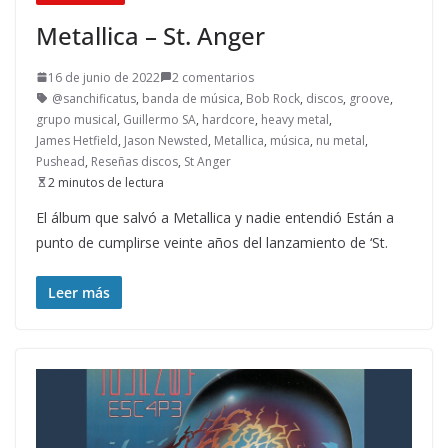
Metallica – St. Anger
16 de junio de 2022
2 comentarios
@sanchificatus
,
banda de música
,
Bob Rock
,
discos
,
groove
,
grupo musical
,
Guillermo SA
,
hardcore
,
heavy metal
,
James Hetfield
,
Jason Newsted
,
Metallica
,
música
,
nu metal
,
Pushead
,
Reseñas discos
,
St Anger
2 minutos de lectura
El álbum que salvó a Metallica y nadie entendió Están a
punto de cumplirse veinte años del lanzamiento de ‘St.
Leer más