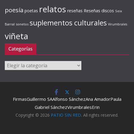
relatos
poesía
Reseñas discos
poetas
reseñas
Seix
suplementos culturales
Barral
sonetos
Virumbrales
viñeta
Categorías
Categorías
Firmas
Guillermo SA
Alfonso Sánchez
Ana Amador
Paula
Gabriel Sánchez
Virumbrales
Erin
Copyright © 2026
PATIO SIN RED
. All rights reserved.