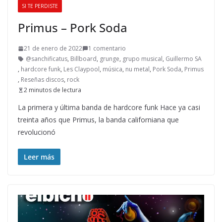
SI TE PERDISTE
Primus – Pork Soda
21 de enero de 2022
1 comentario
@sanchificatus
,
Billboard
,
grunge
,
grupo musical
,
Guillermo SA
,
hardcore funk
,
Les Claypool
,
música
,
nu metal
,
Pork Soda
,
Primus
,
Reseñas discos
,
rock
2 minutos de lectura
La primera y última banda de hardcore funk Hace ya casi
treinta años que Primus, la banda californiana que
revolucionó
Leer más