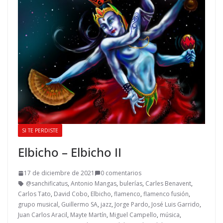
SI TE PERDISTE
Elbicho – Elbicho II
17 de diciembre de 2021
0 comentarios
@sanchificatus
,
Antonio Mangas
,
bulerías
,
Carles Benavent
,
Carlos Tato
,
David Cobo
,
Elbicho
,
flamenco
,
flamenco fusión
,
grupo musical
,
Guillermo SA
,
jazz
,
Jorge Pardo
,
José Luis Garrido
,
Juan Carlos Aracil
,
Mayte Martín
,
Miguel Campello
,
música
,