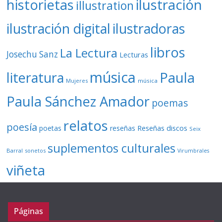
ilustración
historietas
illustration
ilustración digital
ilustradoras
libros
La Lectura
Josechu Sanz
Lecturas
música
literatura
Paula
Mujeres
música
Paula Sánchez Amador
poemas
relatos
poesía
Reseñas discos
poetas
reseñas
Seix
suplementos culturales
Barral
sonetos
Virumbrales
viñeta
Páginas