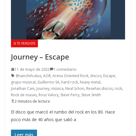
SI TE PERDISTE
Journey – Escape
11 de mayo de 2022
1 comentario
@sanchificatus
,
AOR
,
Arena Oriented Rock
,
discos
,
Escape
,
grupo musical
,
Guillermo SA
,
hard rock
,
heavy metal
,
Jonathan Cain
,
Journey
,
música
,
Neal Schon
,
Reseñas discos
,
rock
,
Rock de masas
,
Ross Valory
,
Steve Perry
,
Steve Smith
2 minutos de lectura
El disco que marcó el rumbo del rock en los 80. Hace
poco más de 40 años que salió a
Leer más