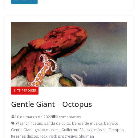
SI TE PERDISTE
Gentle Giant – Octopus
10 de marzo de 2022
0 comentarios
@sanchificatus
,
banda de culto
,
banda de música
,
barroco
,
Gentle Giant
,
grupo musical
,
Guillermo SA
,
jazz
,
música
,
Octopus
,
Reseñas discos
,
rock
,
rock progresivo
,
Shulman