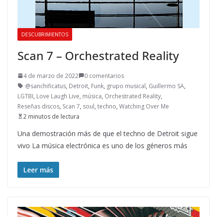
DESCUBRIMIENTOS
Scan 7 – Orchestrated Reality
4 de marzo de 2022
0 comentarios
@sanchificatus
,
Detroit
,
Funk
,
grupo musical
,
Guillermo SA
,
LGTBI
,
Love Laugh Live
,
música
,
Orchestrated Reality
,
Reseñas discos
,
Scan 7
,
soul
,
techno
,
Watching Over Me
2 minutos de lectura
Una demostración más de que el techno de Detroit sigue
vivo La música electrónica es uno de los géneros más
Leer más