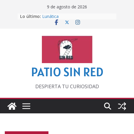
Saltar
9 de agosto de 2026
al
Lo último:
Lunática
contenido
Pero, hasta entonces…
Por los viejos tiempos
‘La broma infinita’ de recomendar
lecturas veraniegas
Otra del Mundial
PATIO SIN RED
DESPIERTA TU CURIOSIDAD