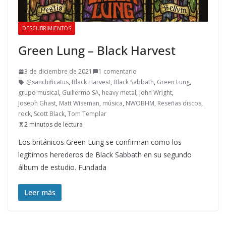
DESCUBRIMIENTOS
Green Lung – Black Harvest
3 de diciembre de 2021
1 comentario
@sanchificatus
,
Black Harvest
,
Black Sabbath
,
Green Lung
,
grupo musical
,
Guillermo SA
,
heavy metal
,
John Wright
,
Joseph Ghast
,
Matt Wiseman
,
música
,
NWOBHM
,
Reseñas discos
,
rock
,
Scott Black
,
Tom Templar
2 minutos de lectura
Los británicos Green Lung se confirman como los
legítimos herederos de Black Sabbath en su segundo
álbum de estudio. Fundada
Leer más