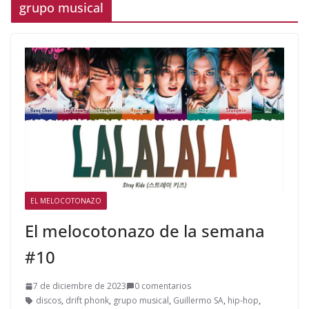
grupo musical
EL MELOCOTONAZO
El melocotonazo de la semana
#10
7 de diciembre de 2023
0 comentarios
discos
,
drift phonk
,
grupo musical
,
Guillermo SA
,
hip-hop
,