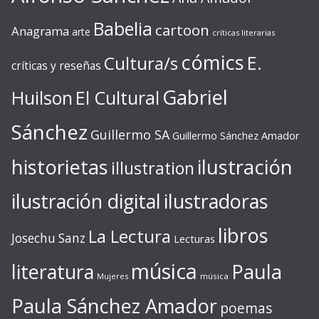
Babelia
cartoon
Anagrama
arte
críticas literarias
cómics
E.
Cultura/s
críticas y reseñas
Gabriel
Huilson
El Cultural
Sánchez
Guillermo SA
Guillermo Sánchez Amador
ilustración
historietas
illustration
ilustración digital
ilustradoras
libros
La Lectura
Josechu Sanz
Lecturas
música
literatura
Paula
Mujeres
música
Paula Sánchez Amador
poemas