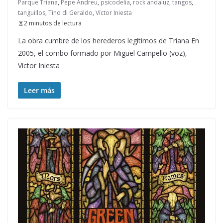
Parque Triana
,
Pepe Andreu
,
psicodelia
,
rock andaluz
,
tangos
,
tanguillos
,
Tino di Geraldo
,
Víctor Iniesta
2 minutos de lectura
La obra cumbre de los herederos legítimos de Triana En
2005, el combo formado por Miguel Campello (voz),
Víctor Iniesta
Leer más