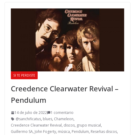
SI TE PERDISTE
Creedence Clearwater Revival –
Pendulum
14 de julio de 2022
1 comentario
@sanchificatus
,
blues
,
Chameleon
,
Creedence Clearwater Revival
,
discos
,
grupo musical
,
Guillermo SA
,
John Fogerty
,
música
,
Pendulum
,
Reseñas discos
,