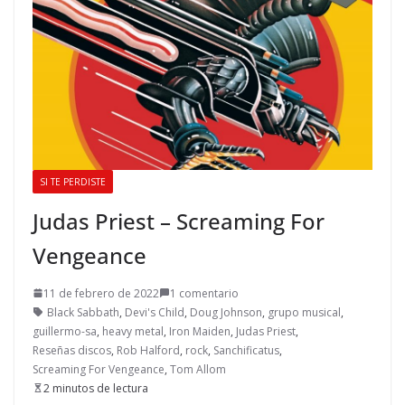
SI TE PERDISTE
Judas Priest – Screaming For
Vengeance
11 de febrero de 2022
1 comentario
Black Sabbath
,
Devi's Child
,
Doug Johnson
,
grupo musical
,
guillermo-sa
,
heavy metal
,
Iron Maiden
,
Judas Priest
,
Reseñas discos
,
Rob Halford
,
rock
,
Sanchificatus
,
Screaming For Vengeance
,
Tom Allom
2 minutos de lectura