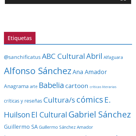
o
r
d
e
v
Etiquetas
í
d
ABC Cultural
Abril
@sanchificatus
Alfaguara
e
o
Alfonso Sánchez
Ana Amador
Babelia
cartoon
Anagrama
arte
críticas literarias
cómics
E.
Cultura/s
críticas y reseñas
Gabriel Sánchez
Huilson
El Cultural
Guillermo SA
Guillermo Sánchez Amador