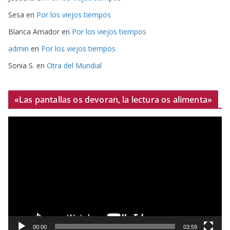
Sesa
en
Por los viejos tiempos
Blanca Amador
en
Por los viejos tiempos
admin
en
Por los viejos tiempos
Sonia S.
en
Otra del Mundial
«Las pantallas os devoran, la lectura os alimenta»
R
e
p
r
o
d
u
c
t
00:00
03:59