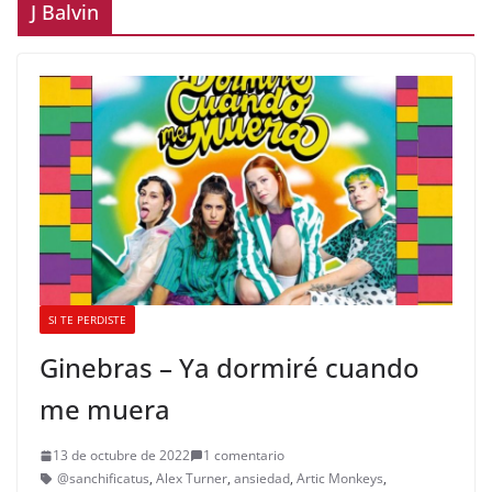
J Balvin
SI TE PERDISTE
Ginebras – Ya dormiré cuando
me muera
13 de octubre de 2022
1 comentario
@sanchificatus
,
Alex Turner
,
ansiedad
,
Artic Monkeys
,