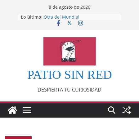
Saltar
8 de agosto de 2026
al
Lo último:
Otra del Mundial
contenido
Lunática
Pero, hasta entonces…
Por los viejos tiempos
‘La broma infinita’ de recomendar
lecturas veraniegas
PATIO SIN RED
DESPIERTA TU CURIOSIDAD