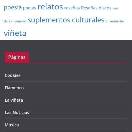
relatos
poesía
Reseñas discos
poetas
reseñas
Seix
suplementos culturales
Barral
sonetos
Virumbrales
viñeta
Páginas
Cookies
Flamenco
La viñeta
Las Noticias
Música