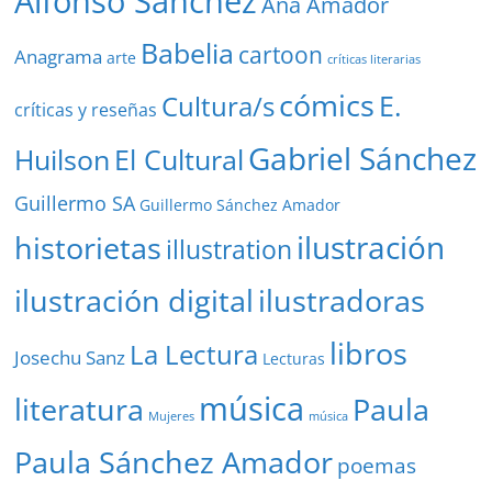
Alfonso Sánchez
Ana Amador
Babelia
cartoon
Anagrama
arte
críticas literarias
cómics
E.
Cultura/s
críticas y reseñas
Gabriel Sánchez
Huilson
El Cultural
Guillermo SA
Guillermo Sánchez Amador
ilustración
historietas
illustration
ilustración digital
ilustradoras
libros
La Lectura
Josechu Sanz
Lecturas
música
literatura
Paula
Mujeres
música
Paula Sánchez Amador
poemas