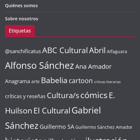
Quiénes somos
Sobre nosotros
Etiquetas
ABC Cultural
Abril
@sanchificatus
Alfaguara
Alfonso Sánchez
Ana Amador
Babelia
cartoon
Anagrama
arte
críticas literarias
cómics
E.
Cultura/s
críticas y reseñas
Gabriel
Huilson
El Cultural
Sánchez
Guillermo SA
Guillermo Sánchez Amador