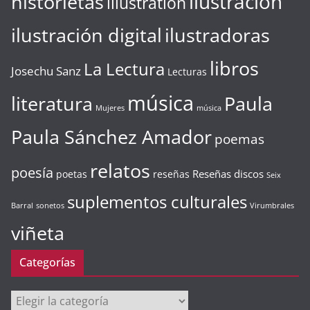
ilustración
historietas
illustration
ilustración digital
ilustradoras
libros
La Lectura
Josechu Sanz
Lecturas
música
literatura
Paula
Mujeres
música
Paula Sánchez Amador
poemas
relatos
poesía
Reseñas discos
poetas
reseñas
Seix
suplementos culturales
Barral
sonetos
Virumbrales
viñeta
Categorías
Categorías