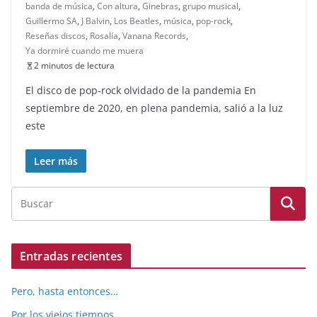
banda de música
,
Con altura
,
Ginebras
,
grupo musical
,
Guillermo SA
,
J Balvin
,
Los Beatles
,
música
,
pop-rock
,
Reseñas discos
,
Rosalía
,
Vanana Records
,
Ya dormiré cuando me muera
2 minutos de lectura
El disco de pop-rock olvidado de la pandemia En
septiembre de 2020, en plena pandemia, salió a la luz
este
Leer más
Entradas recientes
Pero, hasta entonces…
Por los viejos tiempos