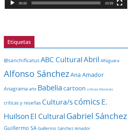
t
00:00
03:59
o
r
d
e
v
Etiquetas
í
d
ABC Cultural
Abril
@sanchificatus
Alfaguara
e
o
Alfonso Sánchez
Ana Amador
Babelia
cartoon
Anagrama
arte
críticas literarias
cómics
E.
Cultura/s
críticas y reseñas
Gabriel Sánchez
Huilson
El Cultural
Guillermo SA
Guillermo Sánchez Amador