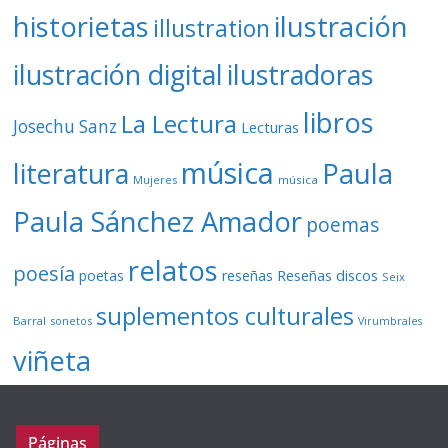
ilustración
historietas
illustration
ilustración digital
ilustradoras
libros
La Lectura
Josechu Sanz
Lecturas
música
literatura
Paula
Mujeres
música
Paula Sánchez Amador
poemas
relatos
poesía
Reseñas discos
poetas
reseñas
Seix
suplementos culturales
Barral
sonetos
Virumbrales
viñeta
Páginas