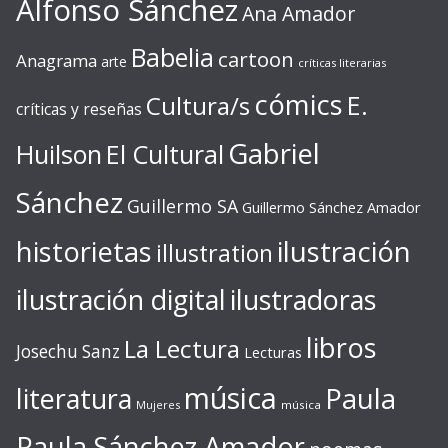
Alfonso Sánchez
Ana Amador
Babelia
cartoon
Anagrama
arte
críticas literarias
cómics
E.
Cultura/s
críticas y reseñas
Gabriel
Huilson
El Cultural
Sánchez
Guillermo SA
Guillermo Sánchez Amador
ilustración
historietas
illustration
ilustración digital
ilustradoras
libros
La Lectura
Josechu Sanz
Lecturas
música
literatura
Paula
Mujeres
música
Paula Sánchez Amador