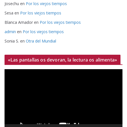
Josechu
en
Por los viejos tiempos
Sesa
en
Por los viejos tiempos
Blanca Amador
en
Por los viejos tiempos
admin
en
Por los viejos tiempos
Sonia S.
en
Otra del Mundial
«Las pantallas os devoran, la lectura os alimenta»
R
e
p
r
o
d
u
c