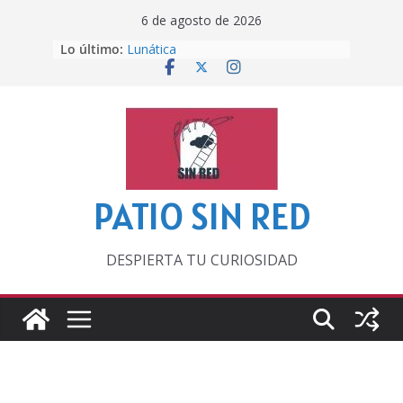
Saltar
6 de agosto de 2026
al
Lo último:
Lunática
contenido
Pero, hasta entonces…
Por los viejos tiempos
‘La broma infinita’ de recomendar
lecturas veraniegas
Otra del Mundial
PATIO SIN RED
DESPIERTA TU CURIOSIDAD