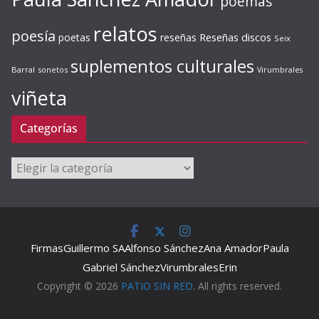
poemas
relatos
poesía
Reseñas discos
poetas
reseñas
Seix
suplementos culturales
Barral
sonetos
Virumbrales
viñeta
Categorías
Categorías
Firmas
Guillermo SA
Alfonso Sánchez
Ana Amador
Paula
Gabriel Sánchez
Virumbrales
Erin
Copyright © 2026
PATIO SIN RED
. All rights reserved.