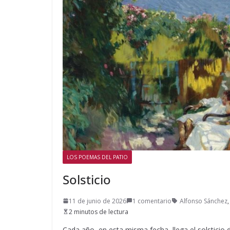
LOS POEMAS DEL PATIO
Solsticio
11 de junio de 2026
1 comentario
Alfonso Sánchez
2 minutos de lectura
Cada año, en esta misma fecha, llega el solsticio