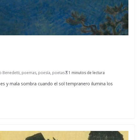
o Benedetti
,
poemas
,
poesía
,
poetas
1 minutos de lectura
pses y mala sombra cuando el sol tempranero ilumina los