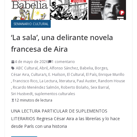
SEMANARIO CULTURAL
‘La sala’, una delirante novela
francesa de Aira
4 de mayo de 2026
1 comentario
ABC Cultural
,
Abril
,
Alfonso Sánchez
,
Babelia
,
Borges
,
César Aira
,
Cultura/s
,
E. Huilson
,
El Cultural
,
El País
,
Enrique Murillo
,
Francisco Rico
,
La Lectura
,
literatura
,
Paul Auster
,
Random House
,
Ricardo Menéndez Salmón
,
Roberto Bolaño
,
Seix Barral
,
Siri Hustvedt
,
suplementos culturales
12 minutos de lectura
UNA LECTURA PARTICULAR DE SUPLEMENTOS
LITERARIOS Regresa César Aira a las librerías y lo hace
desde París con una historia