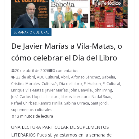
SEMANARIO CULTURAL
De Javier Marías a Vila-Matas, o
cómo celebrar el Día del Libro
20 de abril de 2026
0 comentarios
23 de abril
,
ABC Cultural
,
Abril
,
Alfonso Sánchez
,
Babelia
,
Cristina Morales
,
Cultura/s
,
Día del Libro
,
E. Huilson
,
El Cultural
,
Enrique Vila-Matas
,
Javier Marías
,
John Banville
,
John Irving
,
José Carlos Llop
,
La Lectura
,
libros
,
literatura
,
Nadal Suau
,
Rafael Chirbes
,
Ramiro Pinilla
,
Sabina Urraca
,
Sant Jordi
,
suplementos culturales
13 minutos de lectura
UNA LECTURA PARTICULAR DE SUPLEMENTOS
LITERARIOS Pues sí, ya estamos en la semana de