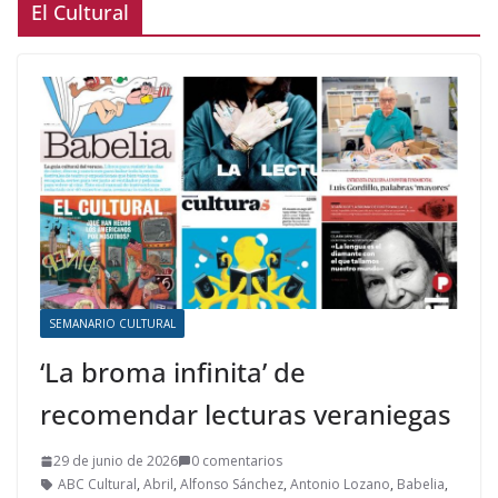
El Cultural
SEMANARIO CULTURAL
‘La broma infinita’ de
recomendar lecturas veraniegas
29 de junio de 2026
0 comentarios
ABC Cultural
,
Abril
,
Alfonso Sánchez
,
Antonio Lozano
,
Babelia
,