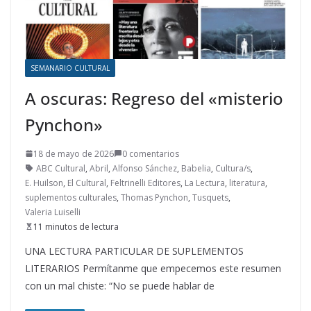
SEMANARIO CULTURAL
A oscuras: Regreso del «misterio
Pynchon»
18 de mayo de 2026
0 comentarios
ABC Cultural
,
Abril
,
Alfonso Sánchez
,
Babelia
,
Cultura/s
,
E. Huilson
,
El Cultural
,
Feltrinelli Editores
,
La Lectura
,
literatura
,
suplementos culturales
,
Thomas Pynchon
,
Tusquets
,
Valeria Luiselli
11 minutos de lectura
UNA LECTURA PARTICULAR DE SUPLEMENTOS
LITERARIOS Permítanme que empecemos este resumen
con un mal chiste: “No se puede hablar de