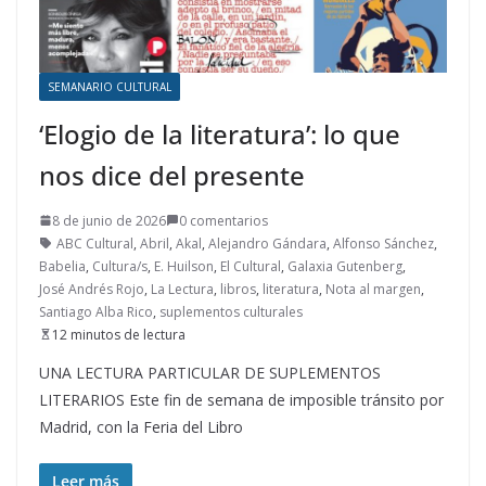
SEMANARIO CULTURAL
‘Elogio de la literatura’: lo que
nos dice del presente
8 de junio de 2026
0 comentarios
ABC Cultural
,
Abril
,
Akal
,
Alejandro Gándara
,
Alfonso Sánchez
,
Babelia
,
Cultura/s
,
E. Huilson
,
El Cultural
,
Galaxia Gutenberg
,
José Andrés Rojo
,
La Lectura
,
libros
,
literatura
,
Nota al margen
,
Santiago Alba Rico
,
suplementos culturales
12 minutos de lectura
UNA LECTURA PARTICULAR DE SUPLEMENTOS
LITERARIOS Este fin de semana de imposible tránsito por
Madrid, con la Feria del Libro
Leer más