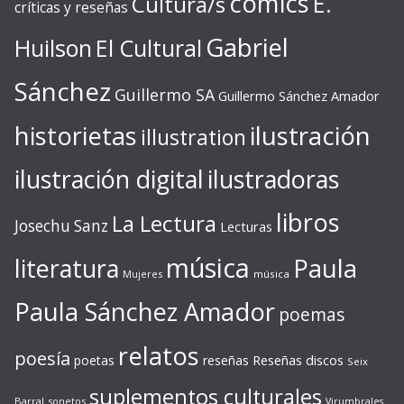
cómics
E.
Cultura/s
críticas y reseñas
Gabriel
Huilson
El Cultural
Sánchez
Guillermo SA
Guillermo Sánchez Amador
ilustración
historietas
illustration
ilustración digital
ilustradoras
libros
La Lectura
Josechu Sanz
Lecturas
música
literatura
Paula
Mujeres
música
Paula Sánchez Amador
poemas
relatos
poesía
Reseñas discos
poetas
reseñas
Seix
suplementos culturales
Barral
sonetos
Virumbrales