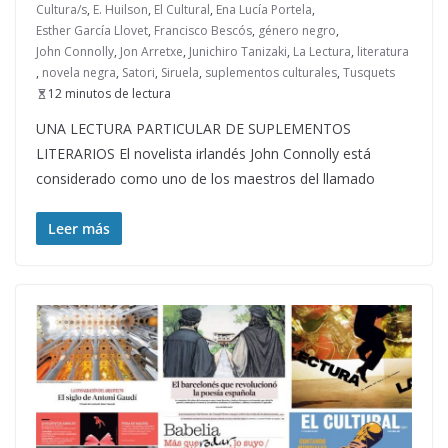
Cultura/s
,
E. Huilson
,
El Cultural
,
Ena Lucía Portela
,
Esther García Llovet
,
Francisco Bescós
,
género negro
,
John Connolly
,
Jon Arretxe
,
Junichiro Tanizaki
,
La Lectura
,
literatura
,
novela negra
,
Satori
,
Siruela
,
suplementos culturales
,
Tusquets
12 minutos de lectura
UNA LECTURA PARTICULAR DE SUPLEMENTOS
LITERARIOS El novelista irlandés John Connolly está
considerado como uno de los maestros del llamado
Leer más