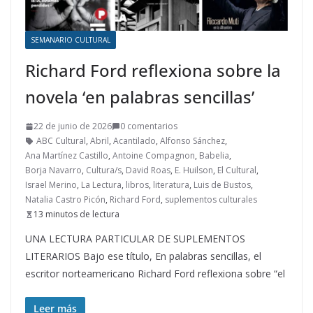
SEMANARIO CULTURAL
Richard Ford reflexiona sobre la
novela ‘en palabras sencillas’
22 de junio de 2026
0 comentarios
ABC Cultural
,
Abril
,
Acantilado
,
Alfonso Sánchez
,
Ana Martínez Castillo
,
Antoine Compagnon
,
Babelia
,
Borja Navarro
,
Cultura/s
,
David Roas
,
E. Huilson
,
El Cultural
,
Israel Merino
,
La Lectura
,
libros
,
literatura
,
Luis de Bustos
,
Natalia Castro Picón
,
Richard Ford
,
suplementos culturales
13 minutos de lectura
UNA LECTURA PARTICULAR DE SUPLEMENTOS
LITERARIOS Bajo ese título, En palabras sencillas, el
escritor norteamericano Richard Ford reflexiona sobre “el
Leer más