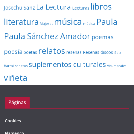
libros
La Lectura
Josechu Sanz
Lecturas
música
literatura
Paula
Mujeres
música
Paula Sánchez Amador
poemas
relatos
poesía
Reseñas discos
poetas
reseñas
Seix
suplementos culturales
Barral
sonetos
Virumbrales
viñeta
Páginas
Cookies
Flamenco