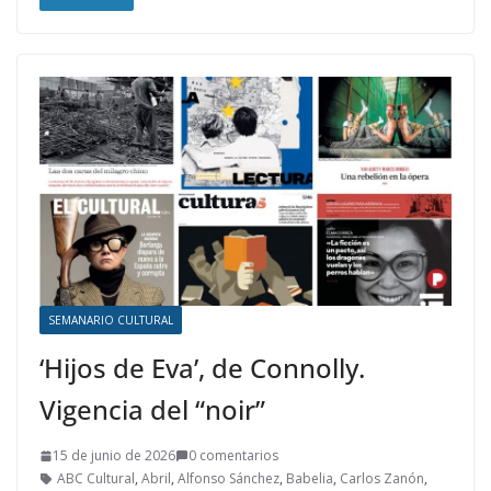
SEMANARIO CULTURAL
‘Hijos de Eva’, de Connolly.
Vigencia del “noir”
15 de junio de 2026
0 comentarios
ABC Cultural
,
Abril
,
Alfonso Sánchez
,
Babelia
,
Carlos Zanón
,