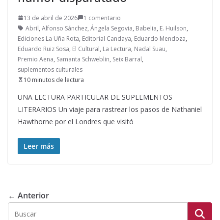
13 de abril de 2026
1 comentario
Abril
,
Alfonso Sánchez
,
Ángela Segovia
,
Babelia
,
E. Huilson
,
Ediciones La Uña Rota
,
Editorial Candaya
,
Eduardo Mendoza
,
Eduardo Ruiz Sosa
,
El Cultural
,
La Lectura
,
Nadal Suau
,
Premio Aena
,
Samanta Schweblin
,
Seix Barral
,
suplementos culturales
10 minutos de lectura
UNA LECTURA PARTICULAR DE SUPLEMENTOS
LITERARIOS Un viaje para rastrear los pasos de Nathaniel
Hawthorne por el Londres que visitó
Leer más
← Anterior