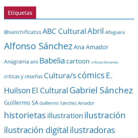
e
v
Etiquetas
í
d
ABC Cultural
Abril
@sanchificatus
Alfaguara
e
o
Alfonso Sánchez
Ana Amador
Babelia
cartoon
Anagrama
arte
críticas literarias
cómics
E.
Cultura/s
críticas y reseñas
Gabriel Sánchez
Huilson
El Cultural
Guillermo SA
Guillermo Sánchez Amador
ilustración
historietas
illustration
ilustración digital
ilustradoras