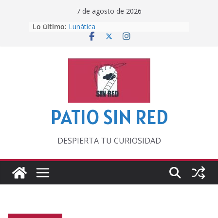
Saltar
7 de agosto de 2026
al
Lo último:
Lunática
contenido
Pero, hasta entonces…
Por los viejos tiempos
‘La broma infinita’ de recomendar
lecturas veraniegas
Otra del Mundial
PATIO SIN RED
DESPIERTA TU CURIOSIDAD