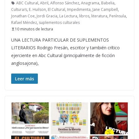
ABC Cultural
,
Abril
,
Alfonso Sánchez
,
Anagrama
,
Babelia
,
Cultura/s
,
E. Huilson
,
El Cultural
,
Impedimenta
,
Jane Campbell
,
Jonathan Coe
,
Jordi Gracia
,
La Lectura
,
libros
,
literatura
,
Península
,
Rafael Méndez
,
suplementos culturales
10 minutos de lectura
UNA LECTURA PARTICULAR DE SUPLEMENTOS
LITERARIOS Rodrigo Fresán, escritor y también crítico
ejerciente en Abc Cultural (principalmente de ficción
anglosajona),
Leer más