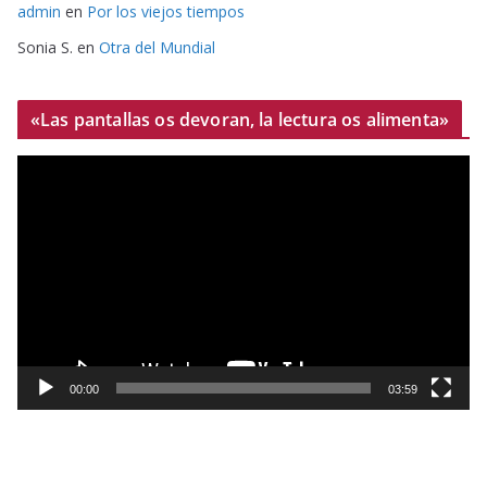
admin
en
Por los viejos tiempos
Sonia S.
en
Otra del Mundial
«Las pantallas os devoran, la lectura os alimenta»
R
e
p
r
o
d
u
c
t
00:00
03:59
o
r
d