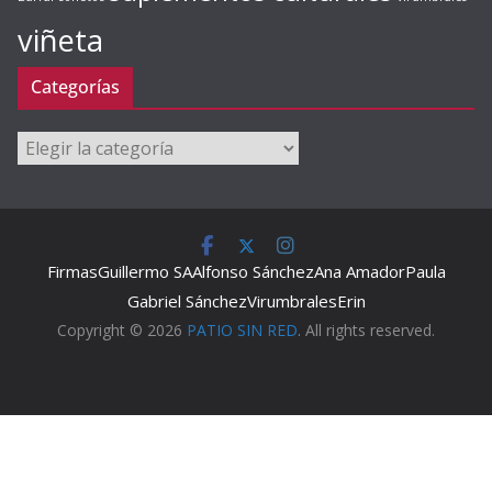
viñeta
Categorías
Categorías
Firmas
Guillermo SA
Alfonso Sánchez
Ana Amador
Paula
Gabriel Sánchez
Virumbrales
Erin
Copyright © 2026
PATIO SIN RED
. All rights reserved.