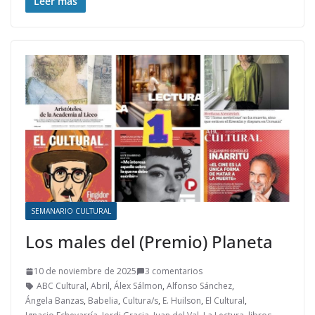
Leer más
SEMANARIO CULTURAL
Los males del (Premio) Planeta
10 de noviembre de 2025
3 comentarios
ABC Cultural
,
Abril
,
Álex Sálmon
,
Alfonso Sánchez
,
Ángela Banzas
,
Babelia
,
Cultura/s
,
E. Huilson
,
El Cultural
,