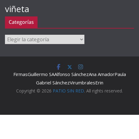
viñeta
Categorías
Categorías
Firmas
Guillermo SA
Alfonso Sánchez
Ana Amador
Paula
Gabriel Sánchez
Virumbrales
Erin
Copyright © 2026
PATIO SIN RED
. All rights reserved.