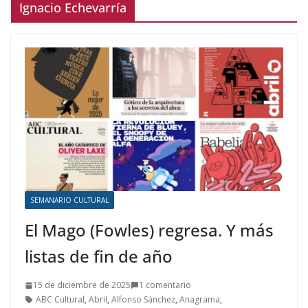
Ignacio Echevarría
SEMANARIO CULTURAL
El Mago (Fowles) regresa. Y más
listas de fin de año
15 de diciembre de 2025
1 comentario
ABC Cultural
,
Abril
,
Alfonso Sánchez
,
Anagrama
,