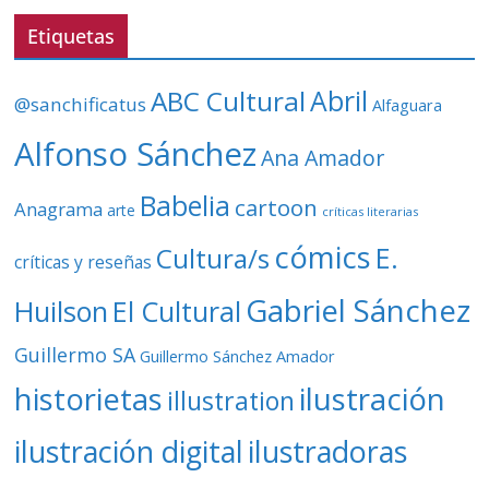
v
Etiquetas
í
d
ABC Cultural
Abril
@sanchificatus
Alfaguara
e
o
Alfonso Sánchez
Ana Amador
Babelia
cartoon
Anagrama
arte
críticas literarias
cómics
E.
Cultura/s
críticas y reseñas
Gabriel Sánchez
Huilson
El Cultural
Guillermo SA
Guillermo Sánchez Amador
ilustración
historietas
illustration
ilustración digital
ilustradoras