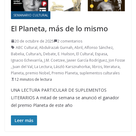
SEMANARIO CULTURAL
El Planeta, más de lo mismo
20 de octubre de 2025
2 comentarios
ABC Cultural
,
Abdulrazak Gurnah
,
Abril
,
Alfonso Sánchez
,
Babelia
,
Cultura/s
,
Debate
,
E. Huilson
,
El Cultural
,
Espasa
,
Ignacio Echevarría
,
J.M. Coetzee
,
Javier García Rodríguez
,
Jon Fosse
,
Juan del Val
,
La Lectura
,
László Karsznahorkai
,
libros
,
literatura
,
Planeta
,
premio Nobel
,
Premio Planeta
,
suplementos culturales
12 minutos de lectura
UNA LECTURA PARTICULAR DE SUPLEMENTOS
LITERARIOS A mitad de semana se anunció el ganador
del premio Planeta de este año
Leer más