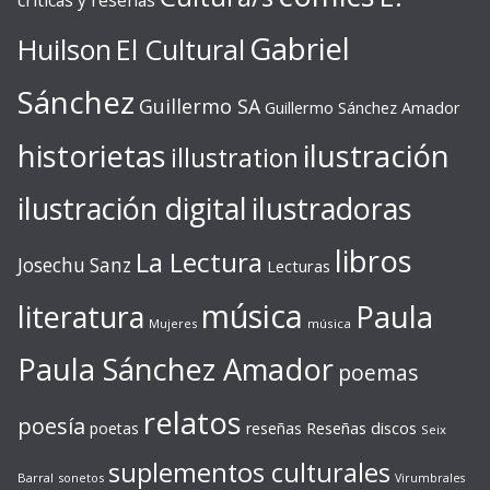
críticas y reseñas
Gabriel
Huilson
El Cultural
Sánchez
Guillermo SA
Guillermo Sánchez Amador
ilustración
historietas
illustration
ilustración digital
ilustradoras
libros
La Lectura
Josechu Sanz
Lecturas
música
literatura
Paula
Mujeres
música
Paula Sánchez Amador
poemas
relatos
poesía
Reseñas discos
poetas
reseñas
Seix
suplementos culturales
Barral
sonetos
Virumbrales