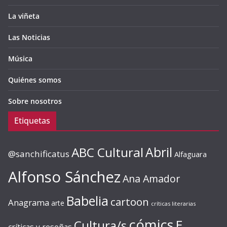
La viñeta
Las Noticias
Música
Quiénes somos
Sobre nosotros
Etiquetas
ABC Cultural
Abril
@sanchificatus
Alfaguara
Alfonso Sánchez
Ana Amador
Babelia
cartoon
Anagrama
arte
críticas literarias
cómics
E.
Cultura/s