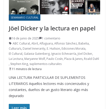
SEMANARIO CULTURAL
Jöel Dicker y la lectura en papel
16 de junio de 2025
1 comentario
ABC Cultural
,
Abril
,
Alfaguara
,
Alfonso Sánchez
,
Babelia
,
Cultura/s
,
Daniel Innerarity
,
E. Huilson
,
Ediciones Morata
,
El Cultural
,
Galaxia Gutenberg
,
Ignacio Echevarría
,
Jöel Dicker
,
La Lectura
,
Maryanne Wolf
,
Paulo Cosín
,
Plaza & Janes
,
Roald Dahl
,
Stephen King
,
suplementos culturales
11 minutos de lectura
UNA LECTURA PARTICULAR DE SUPLEMENTOS
LITERARIOS Aquellos lectores más concienzudos y
constantes, dueños de un gusto literario algo más
depurado
Leer más