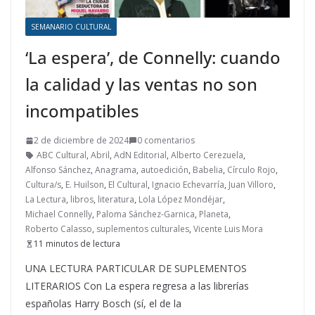
SEMANARIO CULTURAL
‘La espera’, de Connelly: cuando
la calidad y las ventas no son
incompatibles
2 de diciembre de 2024
0 comentarios
ABC Cultural
,
Abril
,
AdN Editorial
,
Alberto Cerezuela
,
Alfonso Sánchez
,
Anagrama
,
autoedición
,
Babelia
,
Círculo Rojo
,
Cultura/s
,
E. Huilson
,
El Cultural
,
Ignacio Echevarría
,
Juan Villoro
,
La Lectura
,
libros
,
literatura
,
Lola López Mondéjar
,
Michael Connelly
,
Paloma Sánchez-Garnica
,
Planeta
,
Roberto Calasso
,
suplementos culturales
,
Vicente Luis Mora
11 minutos de lectura
UNA LECTURA PARTICULAR DE SUPLEMENTOS
LITERARIOS Con La espera regresa a las librerías
españolas Harry Bosch (sí, el de la