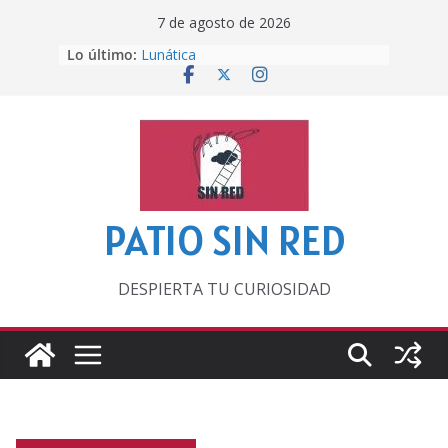
Saltar
7 de agosto de 2026
al
Lo último:
Lunática
contenido
Pero, hasta entonces…
Por los viejos tiempos
‘La broma infinita’ de recomendar
lecturas veraniegas
Otra del Mundial
PATIO SIN RED
DESPIERTA TU CURIOSIDAD