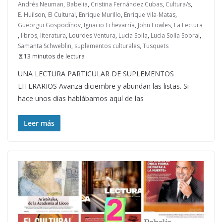
Andrés Neuman
,
Babelia
,
Cristina Fernández Cubas
,
Cultura/s
,
E. Huilson
,
El Cultural
,
Enrique Murillo
,
Enrique Vila-Matas
,
Gueorgui Gospodínov
,
Ignacio Echevarría
,
John Fowles
,
La Lectura
,
libros
,
literatura
,
Lourdes Ventura
,
Lucía Solla
,
Lucía Solla Sobral
,
Samanta Schweblin
,
suplementos culturales
,
Tusquets
13 minutos de lectura
UNA LECTURA PARTICULAR DE SUPLEMENTOS
LITERARIOS Avanza diciembre y abundan las listas. Si
hace unos días hablábamos aquí de las
Leer más