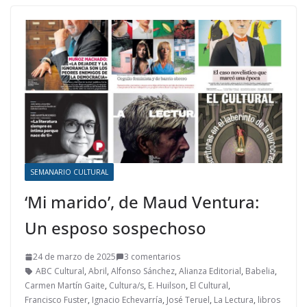
SEMANARIO CULTURAL
‘Mi marido’, de Maud Ventura:
Un esposo sospechoso
24 de marzo de 2025
3 comentarios
ABC Cultural
,
Abril
,
Alfonso Sánchez
,
Alianza Editorial
,
Babelia
,
Carmen Martín Gaite
,
Cultura/s
,
E. Huilson
,
El Cultural
,
Francisco Fuster
,
Ignacio Echevarría
,
José Teruel
,
La Lectura
,
libros