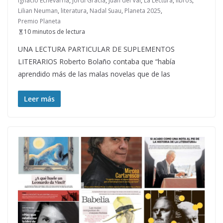
Ignacio Echevarría
,
Jordi Gracia
,
Juan del Val
,
La Lectura
,
libros
,
Lilian Neuman
,
literatura
,
Nadal Suau
,
Planeta 2025
,
Premio Planeta
10 minutos de lectura
UNA LECTURA PARTICULAR DE SUPLEMENTOS
LITERARIOS Roberto Bolaño contaba que “había
aprendido más de las malas novelas que de las
Leer más