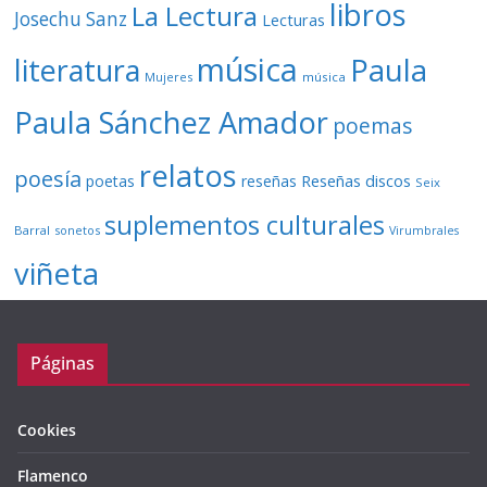
libros
La Lectura
Josechu Sanz
Lecturas
música
literatura
Paula
Mujeres
música
Paula Sánchez Amador
poemas
relatos
poesía
Reseñas discos
poetas
reseñas
Seix
suplementos culturales
Barral
sonetos
Virumbrales
viñeta
Páginas
Cookies
Flamenco