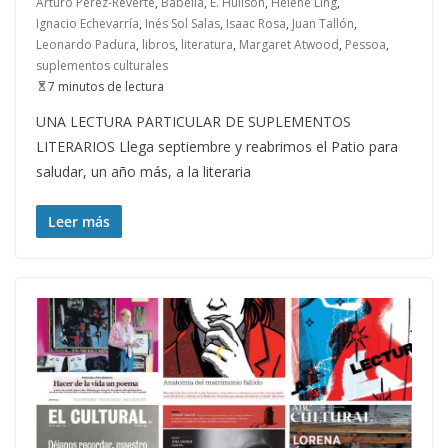
Arturo Pérez-Reverte
,
Babelia
,
E. Huilson
,
Hélène Ling
,
Ignacio Echevarría
,
Inés Sol Salas
,
Isaac Rosa
,
Juan Tallón
,
Leonardo Padura
,
libros
,
literatura
,
Margaret Atwood
,
Pessoa
,
suplementos culturales
7 minutos de lectura
UNA LECTURA PARTICULAR DE SUPLEMENTOS
LITERARIOS Llega septiembre y reabrimos el Patio para
saludar, un año más, a la literaria
Leer más