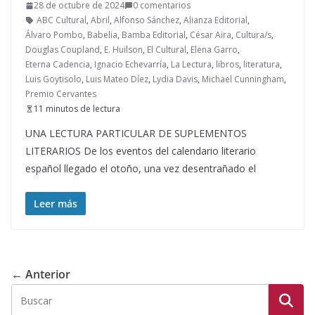
28 de octubre de 2024
0 comentarios
ABC Cultural
,
Abril
,
Alfonso Sánchez
,
Alianza Editorial
,
Álvaro Pombo
,
Babelia
,
Bamba Editorial
,
César Aira
,
Cultura/s
,
Douglas Coupland
,
E. Huilson
,
El Cultural
,
Elena Garro
,
Eterna Cadencia
,
Ignacio Echevarría
,
La Lectura
,
libros
,
literatura
,
Luis Goytisolo
,
Luis Mateo Díez
,
Lydia Davis
,
Michael Cunningham
,
Premio Cervantes
11 minutos de lectura
UNA LECTURA PARTICULAR DE SUPLEMENTOS
LITERARIOS De los eventos del calendario literario
español llegado el otoño, una vez desentrañado el
Leer más
← Anterior