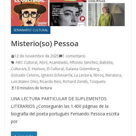
SEMANARIO CULTURAL
Misterio(so) Pessoa
12 de noviembre de 2025
1 comentario
ABC Cultural
,
Abril
,
Acantilado
,
Alfonso Sánchez
,
Babelia
,
Cultura/s
,
E. Huilson
,
El Cultural
,
Galaxia Gutemberg
,
Gonzalo Celorio
,
Ignacio Echevarría
,
La Lectura
,
libros
,
literatura
,
Luis Mateo Díez
,
Ricardo Reis
,
Richard Zenith
,
Tusquets
10 minutos de lectura
UNA LECTURA PARTICULAR DE SUPLEMENTOS
LITERARIOS ¿Conseguirán las 1.400 páginas de la
biografía del poeta portugués Fernando Pessoa escrita
por