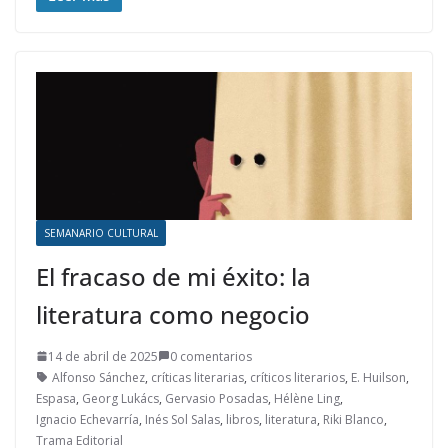
SEMANARIO CULTURAL
El fracaso de mi éxito: la
literatura como negocio
14 de abril de 2025
0 comentarios
Alfonso Sánchez
,
críticas literarias
,
críticos literarios
,
E. Huilson
,
Espasa
,
Georg Lukács
,
Gervasio Posadas
,
Hélène Ling
,
Ignacio Echevarría
,
Inés Sol Salas
,
libros
,
literatura
,
Riki Blanco
,
Trama Editorial