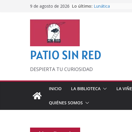
Saltar
Lo último:
Lunática
9 de agosto de 2026
al
Pero, hasta entonc
Por los viejos tiem
contenido
‘La broma infinita’
lecturas veraniegas
Otra del Mundial
PATIO SIN RED
DESPIERTA TU CURIOSIDAD
INICIO
LA BIBLIOTECA
LA VIÑ
QUIÉNES SOMOS