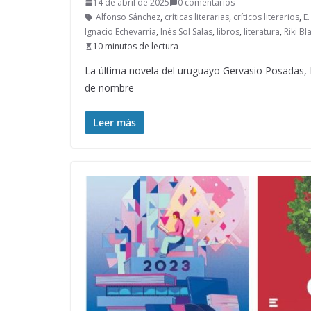
14 de abril de 2025
0 comentarios
Alfonso Sánchez
,
críticas literarias
,
críticos literarios
,
E.
Ignacio Echevarría
,
Inés Sol Salas
,
libros
,
literatura
,
Riki Bl
10 minutos de lectura
La última novela del uruguayo Gervasio Posadas, E
de nombre
Leer más