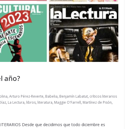
el año?
olina
,
Arturo Pérez-Reverte
,
Babelia
,
Benjamín Labatut
,
críticos literarios
Díaz
,
La Lectura
,
libros
,
literatura
,
Maggie O'Farrell
,
Martínez de Pisón
,
RARIOS Desde que decidimos que todo diciembre es