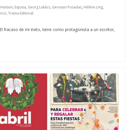
 Huilson
,
Espasa
,
Georg Lukács
,
Gervasio Posadas
,
Hélène Ling
,
anco
,
Trama Editorial
l fracaso de mi éxito, tiene como protagonista a un escritor,