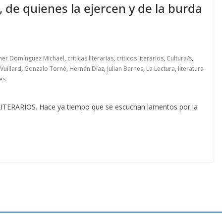
ia, de quienes la ejercen y de la burda
her Domínguez Michael
,
críticas literarias
,
críticos literarios
,
Cultura/s
,
 Vuillard
,
Gonzalo Torné
,
Hernán Díaz
,
Julian Barnes
,
La Lectura
,
literatura
es
ARIOS. Hace ya tiempo que se escuchan lamentos por la