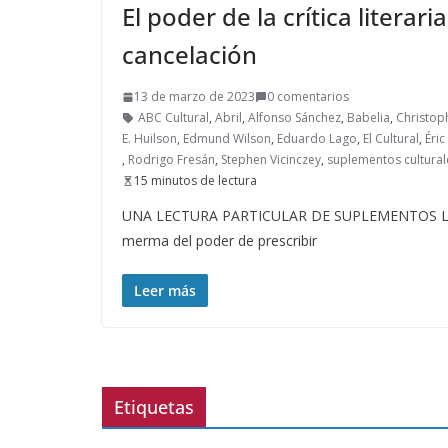
El poder de la crítica literar
cancelación
13 de marzo de 2023
0 comentarios
ABC Cultural
,
Abril
,
Alfonso Sánchez
,
Babelia
,
Christop
E. Huilson
,
Edmund Wilson
,
Eduardo Lago
,
El Cultural
,
Éric
,
Rodrigo Fresán
,
Stephen Vicinczey
,
suplementos cultural
15 minutos de lectura
UNA LECTURA PARTICULAR DE SUPLEMENTOS LITER
merma del poder de prescribir
Leer más
Etiquetas