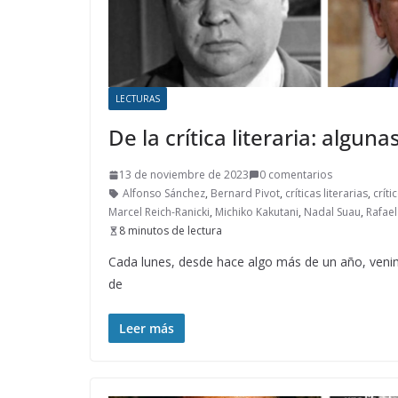
LECTURAS
De la crítica literaria: algu
13 de noviembre de 2023
0 comentarios
Alfonso Sánchez
,
Bernard Pivot
,
críticas literarias
,
críti
Marcel Reich-Ranicki
,
Michiko Kakutani
,
Nadal Suau
,
Rafael
8 minutos de lectura
Cada lunes, desde hace algo más de un año, venim
de
Leer más