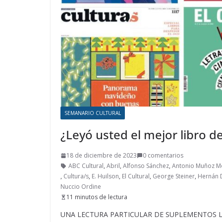
SEMANARIO CULTURAL
¿Leyó usted el mejor libro d
18 de diciembre de 2023
0 comentarios
ABC Cultural
,
Abril
,
Alfonso Sánchez
,
Antonio Muñoz M
,
Cultura/s
,
E. Huilson
,
El Cultural
,
George Steiner
,
Hernán 
Nuccio Ordine
11 minutos de lectura
UNA LECTURA PARTICULAR DE SUPLEMENTOS LITE