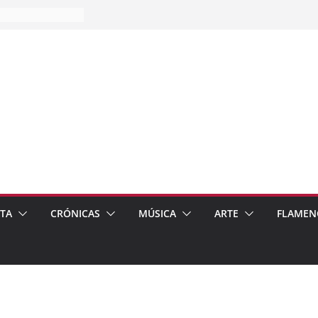
es…
pos
 de recomendar
ETA
CRÓNICAS
MÚSICA
ARTE
FLAMEN