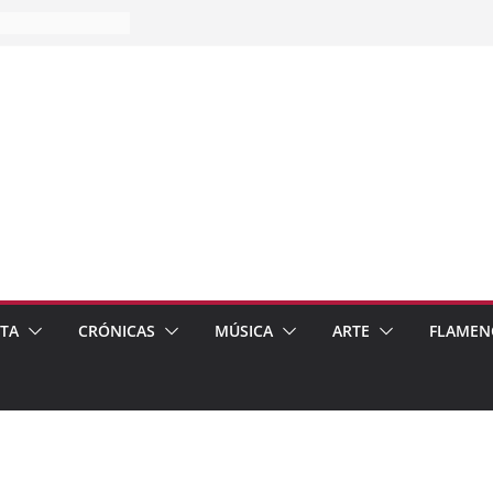
es…
pos
 de recomendar
ETA
CRÓNICAS
MÚSICA
ARTE
FLAMEN