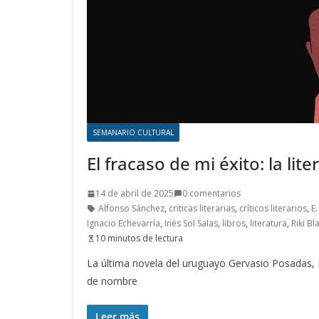
SEMANARIO CULTURAL
El fracaso de mi éxito: la li
14 de abril de 2025
0 comentarios
Alfonso Sánchez
,
críticas literarias
,
críticos literarios
,
E.
Ignacio Echevarría
,
Inés Sol Salas
,
libros
,
literatura
,
Riki Bl
10 minutos de lectura
La última novela del uruguayo Gervasio Posadas, E
de nombre
Leer más