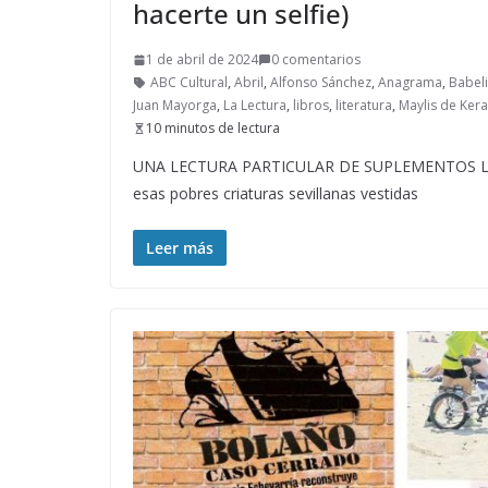
hacerte un selfie)
1 de abril de 2024
0 comentarios
ABC Cultural
,
Abril
,
Alfonso Sánchez
,
Anagrama
,
Babel
Juan Mayorga
,
La Lectura
,
libros
,
literatura
,
Maylis de Ker
10 minutos de lectura
UNA LECTURA PARTICULAR DE SUPLEMENTOS LITERA
esas pobres criaturas sevillanas vestidas
Leer más