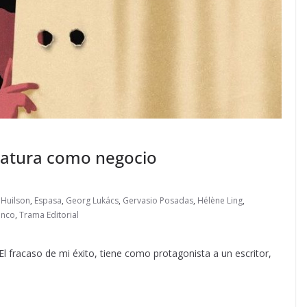
teratura como negocio
 Huilson
,
Espasa
,
Georg Lukács
,
Gervasio Posadas
,
Hélène Ling
,
anco
,
Trama Editorial
l fracaso de mi éxito, tiene como protagonista a un escritor,