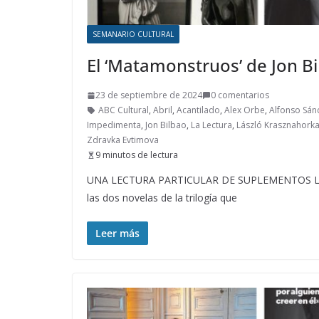
SEMANARIO CULTURAL
El ‘Matamonstruos’ de Jon B
23 de septiembre de 2024
0 comentarios
ABC Cultural
,
Abril
,
Acantilado
,
Alex Orbe
,
Alfonso Sán
Impedimenta
,
Jon Bilbao
,
La Lectura
,
László Krasznahorka
Zdravka Evtimova
9 minutos de lectura
UNA LECTURA PARTICULAR DE SUPLEMENTOS LITERA
las dos novelas de la trilogía que
Leer más