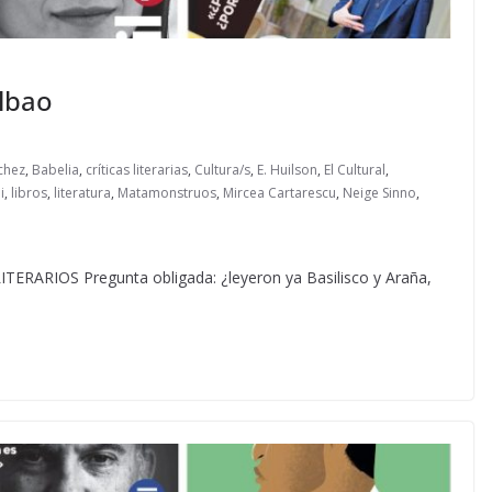
ilbao
chez
,
Babelia
,
críticas literarias
,
Cultura/s
,
E. Huilson
,
El Cultural
,
i
,
libros
,
literatura
,
Matamonstruos
,
Mircea Cartarescu
,
Neige Sinno
,
RIOS Pregunta obligada: ¿leyeron ya Basilisco y Araña,