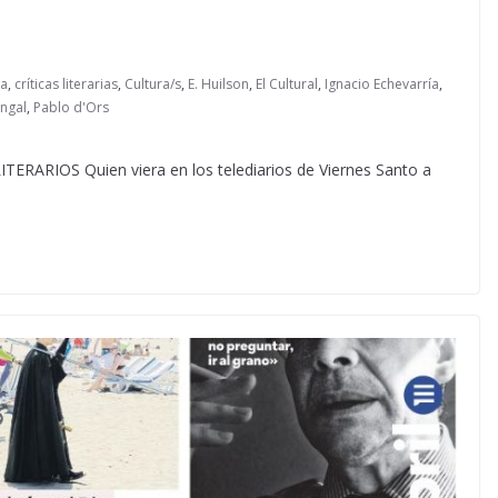
ia
,
críticas literarias
,
Cultura/s
,
E. Huilson
,
El Cultural
,
Ignacio Echevarría
,
angal
,
Pablo d'Ors
RIOS Quien viera en los telediarios de Viernes Santo a