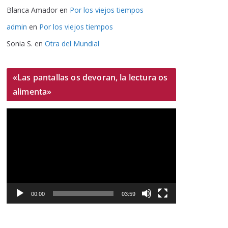
Blanca Amador
en
Por los viejos tiempos
admin
en
Por los viejos tiempos
Sonia S.
en
Otra del Mundial
«Las pantallas os devoran, la lectura os
alimenta»
R
e
p
r
o
d
u
00:00
03:59
c
t