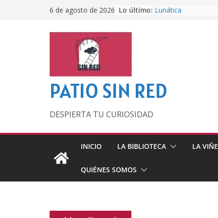
Saltar
Lo último:
Lunática
6 de agosto de 2026
al
Pero, hasta entonc
Por los viejos tiem
contenido
‘La broma infinita’
lecturas veraniegas
Otra del Mundial
PATIO SIN RED
DESPIERTA TU CURIOSIDAD
INICIO
LA BIBLIOTECA
LA VIÑ
QUIÉNES SOMOS