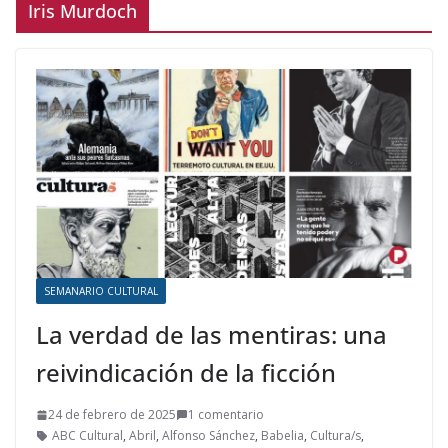
Iris Murdoch
SEMANARIO CULTURAL
La verdad de las mentiras: una
reivindicación de la ficción
24 de febrero de 2025
1 comentario
ABC Cultural
,
Abril
,
Alfonso Sánchez
,
Babelia
,
Cultura/s
,