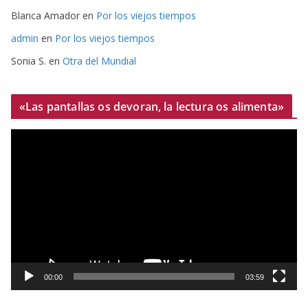
Blanca Amador
en
Por los viejos tiempos
admin
en
Por los viejos tiempos
Sonia S.
en
Otra del Mundial
«Las pantallas os devoran, la lectura os alimenta»
R
e
p
r
o
d
u
c
t
00:00
03:59
o