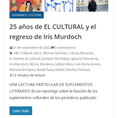
SEMANARIO CULTURAL
25 años de EL CULTURAL y el
regreso de Iris Murdoch
27 de noviembre de 2023
0 comentarios
ABC Cultural
,
Abril
,
Alfonso Sánchez
,
críticas literarias
,
E. Huilson
,
El Cultural
,
Enrique Vila-Matas
,
Ignacio Echevarría
,
Iris Murdoch
,
libros
,
literatura
,
Llátzer Moix
,
Luis María Anson
,
Mariana Enriquez
,
Nadal Suau
,
Rafael Sánchez Ferlosio
12 minutos de lectura
UNA LECTURA PARTICULAR DE SUPLEMENTOS
LITERARIOS En un reportaje sobre la función de los
suplementos culturales de los periódicos publicado
Leer más