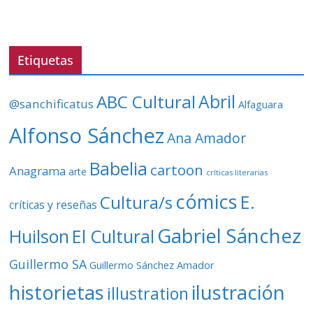
r
d
e
v
Etiquetas
í
d
ABC Cultural
Abril
@sanchificatus
Alfaguara
e
o
Alfonso Sánchez
Ana Amador
Babelia
cartoon
Anagrama
arte
críticas literarias
cómics
E.
Cultura/s
críticas y reseñas
Gabriel Sánchez
Huilson
El Cultural
Guillermo SA
Guillermo Sánchez Amador
ilustración
historietas
illustration