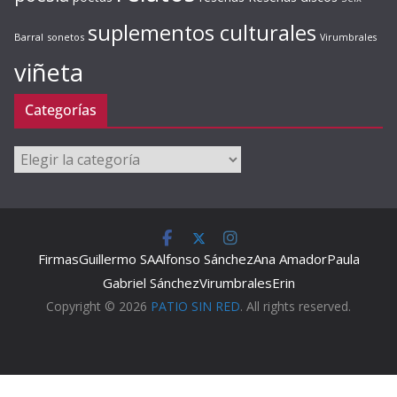
suplementos culturales
Barral
sonetos
Virumbrales
viñeta
Categorías
Categorías
Firmas
Guillermo SA
Alfonso Sánchez
Ana Amador
Paula
Gabriel Sánchez
Virumbrales
Erin
Copyright © 2026
PATIO SIN RED
. All rights reserved.