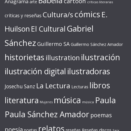
Babelia
cartoon
Anagrama
arte
críticas literarias
cómics
E.
Cultura/s
críticas y reseñas
Gabriel
Huilson
El Cultural
Sánchez
Guillermo SA
Guillermo Sánchez Amador
ilustración
historietas
illustration
ilustración digital
ilustradoras
libros
La Lectura
Josechu Sanz
Lecturas
música
literatura
Paula
Mujeres
música
Paula Sánchez Amador
poemas
relatos
poesía
Reseñas discos
poetas
reseñas
Seix