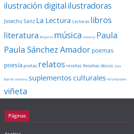
ilustración digital
ilustradoras
libros
La Lectura
Josechu Sanz
Lecturas
música
literatura
Paula
Mujeres
música
Paula Sánchez Amador
poemas
relatos
poesía
Reseñas discos
poetas
reseñas
Seix
suplementos culturales
Barral
sonetos
Virumbrales
viñeta
Páginas