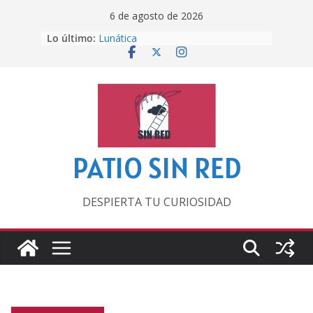
Saltar
6 de agosto de 2026
al
Lo último:
Lunática
contenido
Pero, hasta entonces…
Por los viejos tiempos
‘La broma infinita’ de recomendar
lecturas veraniegas
Otra del Mundial
PATIO SIN RED
DESPIERTA TU CURIOSIDAD