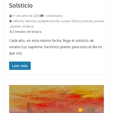
Solsticio
11 de junio de 2026
1 comentario
Alfonso Sánchez
,
Joaquín Sorolla
,
Louise Glück
,
poemas
,
poesía
,
poetas
,
solsticio
2 minutos de lectura
Cada año, en esta misma fecha, llega el solsticio de
verano.Luz suprema: hacemos planes para esto,el día en
que nos
Leer más