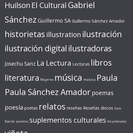
Gabriel
Huilson
El Cultural
Sánchez
Guillermo SA
Guillermo Sánchez Amador
ilustración
historietas
illustration
ilustración digital
ilustradoras
libros
La Lectura
Josechu Sanz
Lecturas
música
literatura
Paula
Mujeres
música
Paula Sánchez Amador
poemas
relatos
poesía
Reseñas discos
poetas
reseñas
Seix
suplementos culturales
Barral
sonetos
Virumbrales