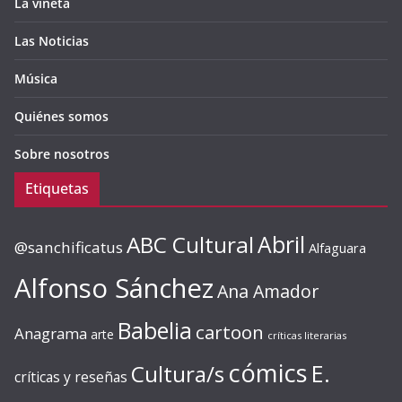
La viñeta
Las Noticias
Música
Quiénes somos
Sobre nosotros
Etiquetas
ABC Cultural
Abril
@sanchificatus
Alfaguara
Alfonso Sánchez
Ana Amador
Babelia
cartoon
Anagrama
arte
críticas literarias
cómics
E.
Cultura/s
críticas y reseñas