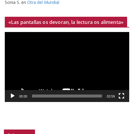
Sonia S.
en
Otra del Mundial
«Las pantallas os devoran, la lectura os alimenta»
R
e
p
r
o
d
u
c
t
00:00
03:59
o
r
d
e
v