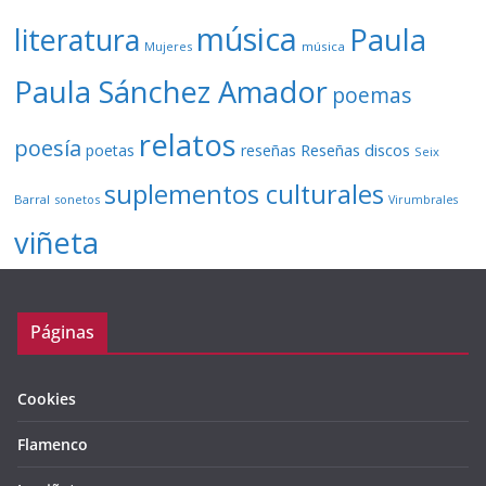
música
literatura
Paula
Mujeres
música
Paula Sánchez Amador
poemas
relatos
poesía
Reseñas discos
poetas
reseñas
Seix
suplementos culturales
Barral
sonetos
Virumbrales
viñeta
Páginas
Cookies
Flamenco