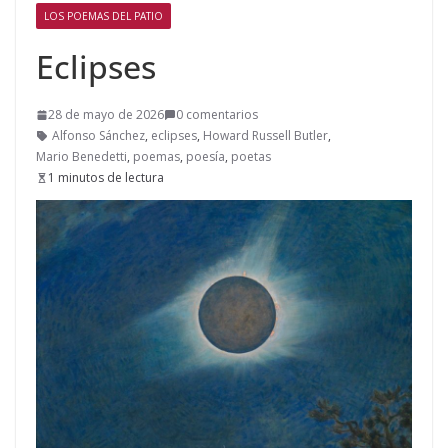
LOS POEMAS DEL PATIO
Eclipses
28 de mayo de 2026
0 comentarios
Alfonso Sánchez
,
eclipses
,
Howard Russell Butler
,
Mario Benedetti
,
poemas
,
poesía
,
poetas
1 minutos de lectura