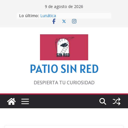
Saltar
9 de agosto de 2026
al
Lo último:
Lunática
contenido
Pero, hasta entonces…
Por los viejos tiempos
‘La broma infinita’ de recomendar
lecturas veraniegas
Otra del Mundial
PATIO SIN RED
DESPIERTA TU CURIOSIDAD