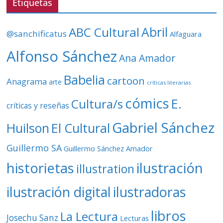
Etiquetas
í
d
ABC Cultural
Abril
@sanchificatus
Alfaguara
e
o
Alfonso Sánchez
Ana Amador
Babelia
cartoon
Anagrama
arte
críticas literarias
cómics
E.
Cultura/s
críticas y reseñas
Gabriel Sánchez
Huilson
El Cultural
Guillermo SA
Guillermo Sánchez Amador
ilustración
historietas
illustration
ilustración digital
ilustradoras
libros
La Lectura
Josechu Sanz
Lecturas