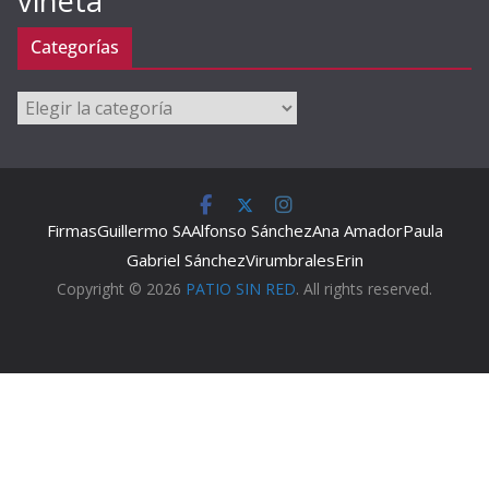
viñeta
Categorías
Categorías
Firmas
Guillermo SA
Alfonso Sánchez
Ana Amador
Paula
Gabriel Sánchez
Virumbrales
Erin
Copyright © 2026
PATIO SIN RED
. All rights reserved.