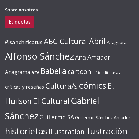
Sobre nosotros
Etiquetas
ABC Cultural
Abril
@sanchificatus
Alfaguara
Alfonso Sánchez
Ana Amador
Babelia
cartoon
Anagrama
arte
críticas literarias
cómics
E.
Cultura/s
críticas y reseñas
Gabriel
Huilson
El Cultural
Sánchez
Guillermo SA
Guillermo Sánchez Amador
ilustración
historietas
illustration