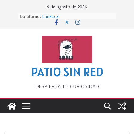
Saltar
9 de agosto de 2026
al
Lo último:
Lunática
contenido
Pero, hasta entonces…
Por los viejos tiempos
‘La broma infinita’ de recomendar
lecturas veraniegas
Otra del Mundial
PATIO SIN RED
DESPIERTA TU CURIOSIDAD