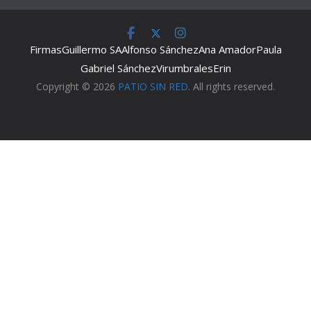
Firmas
Guillermo SA
Alfonso Sánchez
Ana Amador
Paula
Gabriel Sánchez
Virumbrales
Erin
Copyright © 2026
PATIO SIN RED
. All rights reserved.