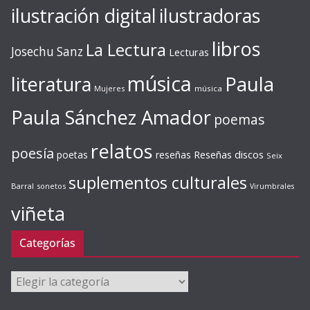
ilustración digital
ilustradoras
libros
La Lectura
Josechu Sanz
Lecturas
música
literatura
Paula
Mujeres
música
Paula Sánchez Amador
poemas
relatos
poesía
Reseñas discos
poetas
reseñas
Seix
suplementos culturales
Barral
sonetos
Virumbrales
viñeta
Categorías
Categorías