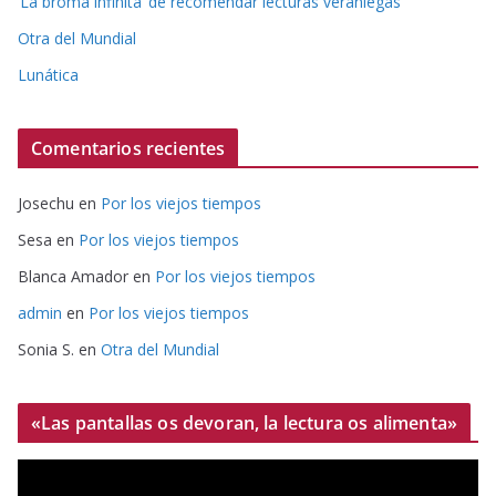
‘La broma infinita’ de recomendar lecturas veraniegas
Otra del Mundial
Lunática
Comentarios recientes
Josechu
en
Por los viejos tiempos
Sesa
en
Por los viejos tiempos
Blanca Amador
en
Por los viejos tiempos
admin
en
Por los viejos tiempos
Sonia S.
en
Otra del Mundial
«Las pantallas os devoran, la lectura os alimenta»
R