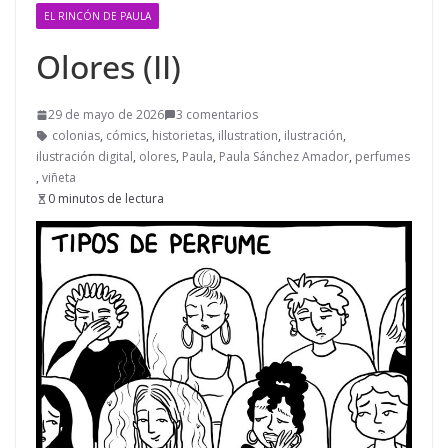
EL RINCÓN DE PAULA
Olores (II)
29 de mayo de 2026
3 comentarios
colonias
,
cómics
,
historietas
,
illustration
,
ilustración
,
ilustración digital
,
olores
,
Paula
,
Paula Sánchez Amador
,
perfumes
,
viñeta
0 minutos de lectura