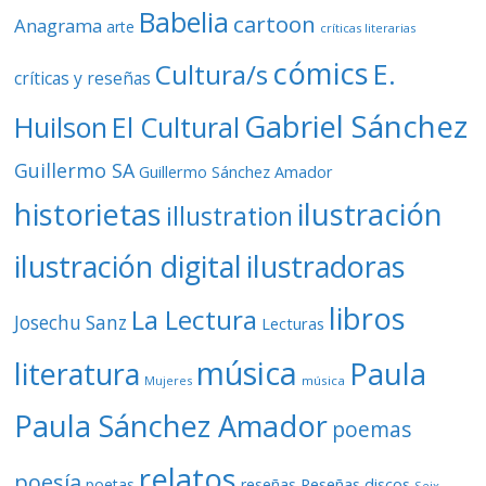
Babelia
cartoon
Anagrama
arte
críticas literarias
cómics
E.
Cultura/s
críticas y reseñas
Gabriel Sánchez
Huilson
El Cultural
Guillermo SA
Guillermo Sánchez Amador
ilustración
historietas
illustration
ilustración digital
ilustradoras
libros
La Lectura
Josechu Sanz
Lecturas
música
literatura
Paula
Mujeres
música
Paula Sánchez Amador
poemas
relatos
poesía
Reseñas discos
poetas
reseñas
Seix