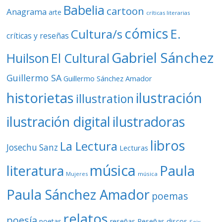
Babelia
cartoon
Anagrama
arte
críticas literarias
cómics
E.
Cultura/s
críticas y reseñas
Gabriel Sánchez
Huilson
El Cultural
Guillermo SA
Guillermo Sánchez Amador
ilustración
historietas
illustration
ilustración digital
ilustradoras
libros
La Lectura
Josechu Sanz
Lecturas
música
literatura
Paula
Mujeres
música
Paula Sánchez Amador
poemas
relatos
poesía
Reseñas discos
poetas
reseñas
Seix