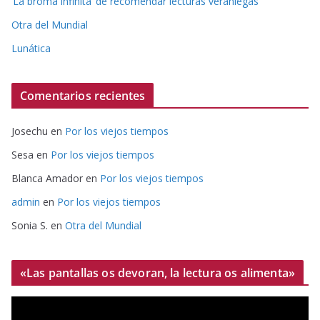
‘La broma infinita’ de recomendar lecturas veraniegas
Otra del Mundial
Lunática
Comentarios recientes
Josechu
en
Por los viejos tiempos
Sesa
en
Por los viejos tiempos
Blanca Amador
en
Por los viejos tiempos
admin
en
Por los viejos tiempos
Sonia S.
en
Otra del Mundial
«Las pantallas os devoran, la lectura os alimenta»
R