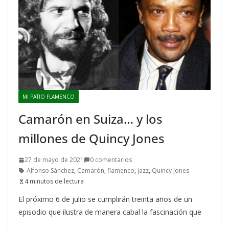
MI PATIO FLAMENCO
Camarón en Suiza… y los
millones de Quincy Jones
27 de mayo de 2021
0 comentarios
Alfonso Sánchez
,
Camarón
,
flamenco
,
jazz
,
Quincy Jones
4 minutos de lectura
El próximo 6 de julio se cumplirán treinta años de un
episodio que ilustra de manera cabal la fascinación que