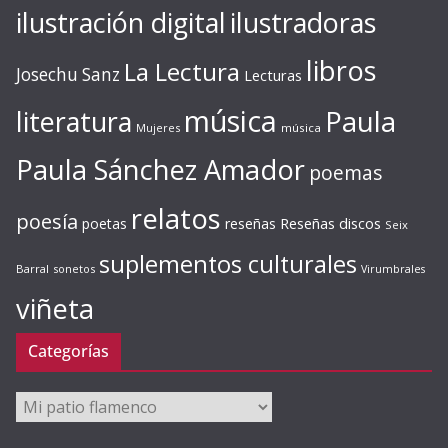
ilustración digital
ilustradoras
libros
La Lectura
Josechu Sanz
Lecturas
música
literatura
Paula
Mujeres
música
Paula Sánchez Amador
poemas
relatos
poesía
Reseñas discos
poetas
reseñas
Seix
suplementos culturales
Barral
sonetos
Virumbrales
viñeta
Categorías
Categorías