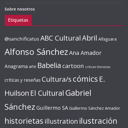
Sobre nosotros
Etiquetas
ABC Cultural
Abril
@sanchificatus
Alfaguara
Alfonso Sánchez
Ana Amador
Babelia
cartoon
Anagrama
arte
críticas literarias
cómics
E.
Cultura/s
críticas y reseñas
Gabriel
Huilson
El Cultural
Sánchez
Guillermo SA
Guillermo Sánchez Amador
ilustración
historietas
illustration