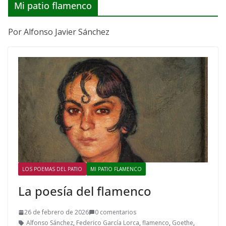
Mi patio flamenco
Por Alfonso Javier Sánchez
LOS POEMAS DEL PATIO
MI PATIO FLAMENCO
La poesía del flamenco
26 de febrero de 2026
0 comentarios
Alfonso Sánchez
,
Federico García Lorca
,
flamenco
,
Goethe
,