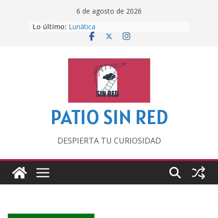
Saltar
6 de agosto de 2026
al
Lo último:
Lunática
contenido
Pero, hasta entonces…
Por los viejos tiempos
‘La broma infinita’ de recomendar
lecturas veraniegas
Otra del Mundial
PATIO SIN RED
DESPIERTA TU CURIOSIDAD