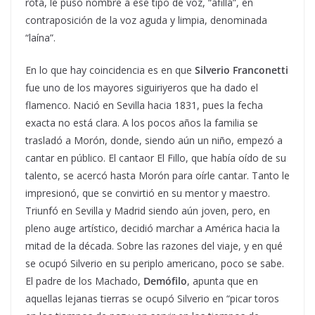
rota, le puso nombre a ese tipo de voz, “afillá”, en
contraposición de la voz aguda y limpia, denominada
“laína”.
En lo que hay coincidencia es en que
Silverio Franconetti
fue uno de los mayores siguiriyeros que ha dado el
flamenco. Nació en Sevilla hacia 1831, pues la fecha
exacta no está clara. A los pocos años la familia se
trasladó a Morón, donde, siendo aún un niño, empezó a
cantar en público. El cantaor El Fillo, que había oído de su
talento, se acercó hasta Morón para oírle cantar. Tanto le
impresionó, que se convirtió en su mentor y maestro.
Triunfó en Sevilla y Madrid siendo aún joven, pero, en
pleno auge artístico, decidió marchar a América hacia la
mitad de la década. Sobre las razones del viaje, y en qué
se ocupó Silverio en su periplo americano, poco se sabe.
El padre de los Machado,
Demófilo
, apunta que en
aquellas lejanas tierras se ocupó Silverio en “picar toros