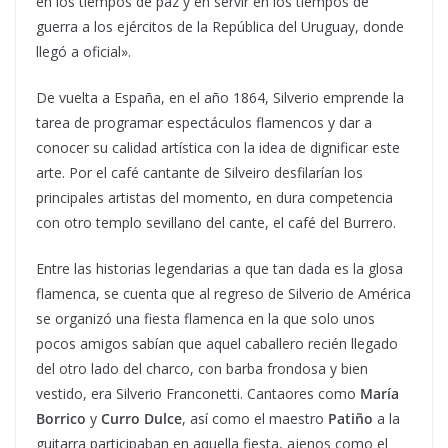
en los tiempos de paz y en servir en los tiempos de
guerra a los ejércitos de la República del Uruguay, donde
llegó a oficial».
De vuelta a España, en el año 1864, Silverio emprende la
tarea de programar espectáculos flamencos y dar a
conocer su calidad artística con la idea de dignificar este
arte. Por el café cantante de Silveiro desfilarían los
principales artistas del momento, en dura competencia
con otro templo sevillano del cante, el café del Burrero.
Entre las historias legendarias a que tan dada es la glosa
flamenca, se cuenta que al regreso de Silverio de América
se organizó una fiesta flamenca en la que solo unos
pocos amigos sabían que aquel caballero recién llegado
del otro lado del charco, con barba frondosa y bien
vestido, era Silverio Franconetti. Cantaores como
María
Borrico
y
Curro Dulce
, así como el maestro
Patiño
a la
guitarra participaban en aquella fiesta, ajenos como el