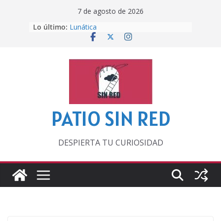
Saltar
7 de agosto de 2026
al
Otra del Mundial
Lo último:
Lunática
contenido
Pero, hasta entonces…
Por los viejos tiempos
‘La broma infinita’ de recomendar
lecturas veraniegas
PATIO SIN RED
DESPIERTA TU CURIOSIDAD