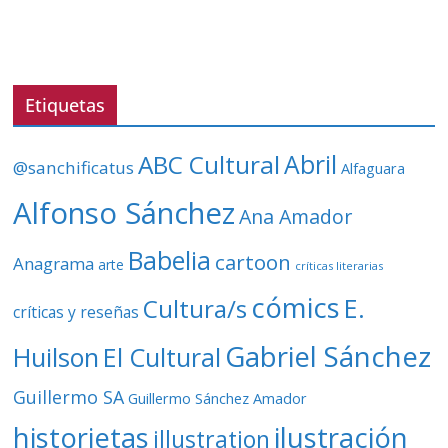
r
d
e
v
Etiquetas
í
d
ABC Cultural
Abril
@sanchificatus
Alfaguara
e
o
Alfonso Sánchez
Ana Amador
Babelia
cartoon
Anagrama
arte
críticas literarias
cómics
E.
Cultura/s
críticas y reseñas
Gabriel Sánchez
Huilson
El Cultural
Guillermo SA
Guillermo Sánchez Amador
ilustración
historietas
illustration