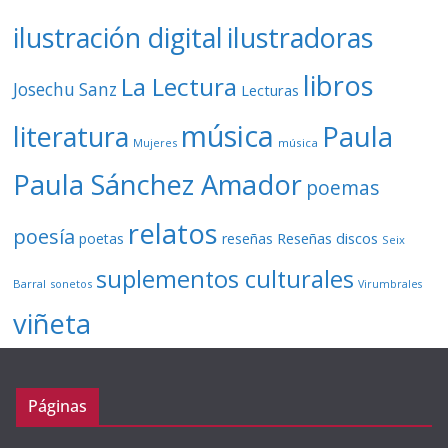
ilustración digital
ilustradoras
libros
La Lectura
Josechu Sanz
Lecturas
música
literatura
Paula
Mujeres
música
Paula Sánchez Amador
poemas
relatos
poesía
Reseñas discos
poetas
reseñas
Seix
suplementos culturales
Barral
sonetos
Virumbrales
viñeta
Páginas