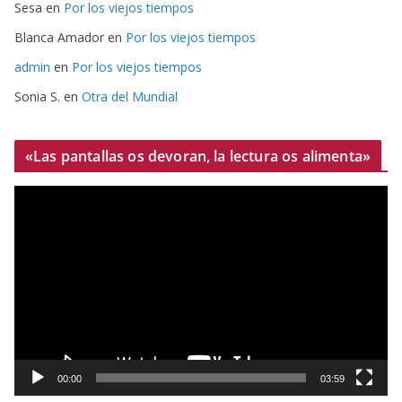
Sesa
en
Por los viejos tiempos
Blanca Amador
en
Por los viejos tiempos
admin
en
Por los viejos tiempos
Sonia S.
en
Otra del Mundial
«Las pantallas os devoran, la lectura os alimenta»
R
e
p
r
o
d
u
c
t
00:00
03:59
o