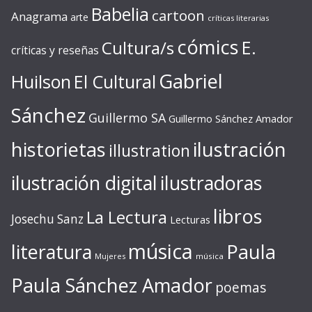
Babelia
cartoon
Anagrama
arte
críticas literarias
cómics
E.
Cultura/s
críticas y reseñas
Gabriel
Huilson
El Cultural
Sánchez
Guillermo SA
Guillermo Sánchez Amador
ilustración
historietas
illustration
ilustración digital
ilustradoras
libros
La Lectura
Josechu Sanz
Lecturas
música
literatura
Paula
Mujeres
música
Paula Sánchez Amador
poemas