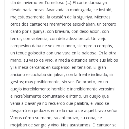
día de invierno en Tomelloso (…) El cante duraba ya
desde hacía horas. Avanzada la madrugada, se instaló,
majestuosamente, la ocasión de la siguiriya. Mientras
otros dos cantaores meramente escuchaban, un tercero
cantó por siguiriya, con bravura, con desolación, con
terror, con violencia, con delicadeza brutal. Un viejo
campesino daba de vez en cuando, siempre a compás,
un tenue golpecito con una vara en la baldosa. En la otra
mano, su vaso de vino, a media distancia entre sus labios
y la mesa cercana; en suspenso; en tensión. El gran
anciano escuchaba sin jalear, con la frente inclinada, sin
gestos; muy posiblemente, sin ver. De pronto, en un
quejío increíblemente horrible e increíblemente verosímil
e increíblemente comunitario e íntimo, un quejío que
venía a clavar ya no recuerdo qué palabra, el vaso se
desgarró en pedazos entre la mano de aquel bravo señor.
Vimos cómo su mano, su antebrazo, su copa, se
mojaban de sangre y vino. Nos asustamos. El cantaor se