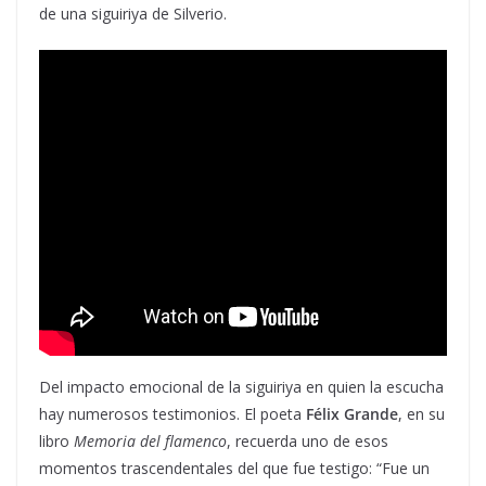
de una siguiriya de Silverio.
Del impacto emocional de la siguiriya en quien la escucha
hay numerosos testimonios. El poeta
Félix Grande
, en su
libro
Memoria del flamenco
, recuerda uno de esos
momentos trascendentales del que fue testigo: “Fue un