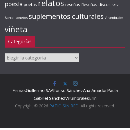
relatos
poesía
Reseñas discos
poetas
reseñas
Seix
suplementos culturales
Barral
sonetos
Virumbrales
viñeta
Categorías
Categorías
Firmas
Guillermo SA
Alfonso Sánchez
Ana Amador
Paula
Gabriel Sánchez
Virumbrales
Erin
Copyright © 2026
PATIO SIN RED
. All rights reserved.