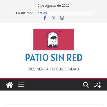
Saltar
6 de agosto de 2026
al
Lo último:
Lunática
contenido
Pero, hasta entonces…
Por los viejos tiempos
‘La broma infinita’ de recomendar
lecturas veraniegas
Otra del Mundial
PATIO SIN RED
DESPIERTA TU CURIOSIDAD