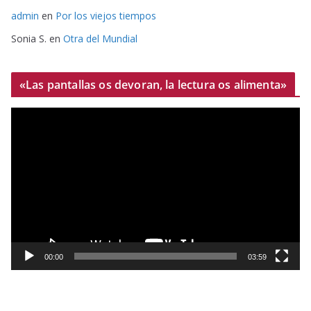
admin
en
Por los viejos tiempos
Sonia S.
en
Otra del Mundial
«Las pantallas os devoran, la lectura os alimenta»
R
e
p
r
o
d
u
c
t
00:00
03:59
o
r
d