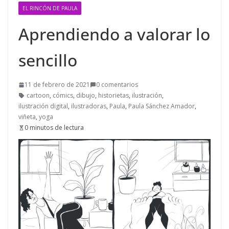
EL RINCÓN DE PAULA
Aprendiendo a valorar lo
sencillo
11 de febrero de 2021
0 comentarios
cartoon
,
cómics
,
dibujo
,
historietas
,
ilustración
,
ilustración digital
,
ilustradoras
,
Paula
,
Paula Sánchez Amador
,
viñeta
,
yoga
0 minutos de lectura