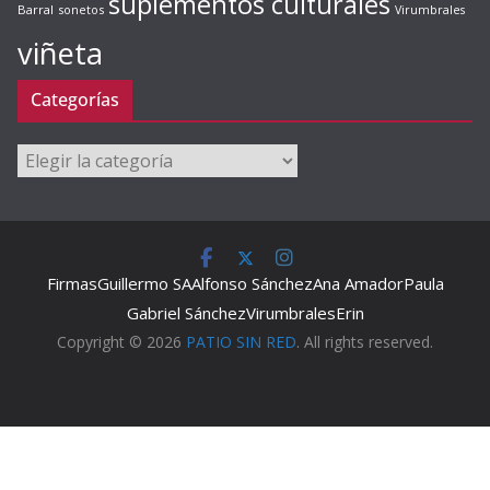
suplementos culturales
Barral
sonetos
Virumbrales
viñeta
Categorías
Categorías
Firmas
Guillermo SA
Alfonso Sánchez
Ana Amador
Paula
Gabriel Sánchez
Virumbrales
Erin
Copyright © 2026
PATIO SIN RED
. All rights reserved.