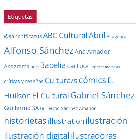
e
v
Etiquetas
í
d
ABC Cultural
Abril
@sanchificatus
Alfaguara
e
o
Alfonso Sánchez
Ana Amador
Babelia
cartoon
Anagrama
arte
críticas literarias
cómics
E.
Cultura/s
críticas y reseñas
Gabriel Sánchez
Huilson
El Cultural
Guillermo SA
Guillermo Sánchez Amador
ilustración
historietas
illustration
ilustración digital
ilustradoras