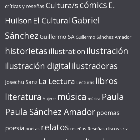
cómics
E.
Cultura/s
críticas y reseñas
Gabriel
Huilson
El Cultural
Sánchez
Guillermo SA
Guillermo Sánchez Amador
ilustración
historietas
illustration
ilustración digital
ilustradoras
libros
La Lectura
Josechu Sanz
Lecturas
música
literatura
Paula
Mujeres
música
Paula Sánchez Amador
poemas
relatos
poesía
Reseñas discos
poetas
reseñas
Seix