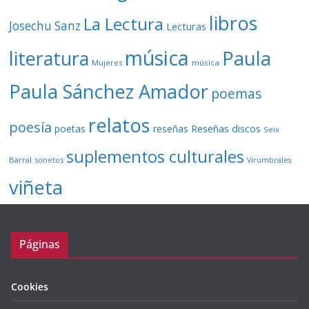
libros
La Lectura
Josechu Sanz
Lecturas
música
literatura
Paula
Mujeres
música
Paula Sánchez Amador
poemas
relatos
poesía
Reseñas discos
poetas
reseñas
Seix
suplementos culturales
Barral
sonetos
Virumbrales
viñeta
Páginas
Cookies