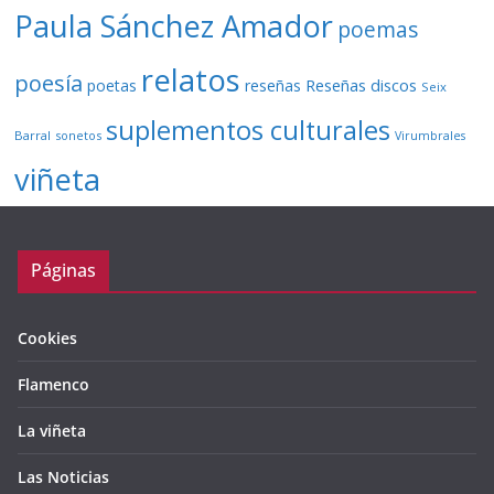
Paula Sánchez Amador
poemas
relatos
poesía
Reseñas discos
poetas
reseñas
Seix
suplementos culturales
Barral
sonetos
Virumbrales
viñeta
Páginas
Cookies
Flamenco
La viñeta
Las Noticias