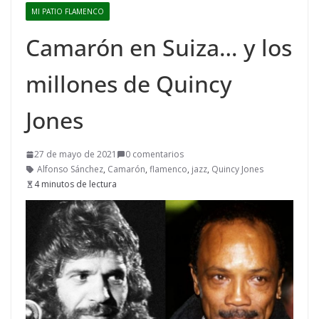
MI PATIO FLAMENCO
Camarón en Suiza… y los
millones de Quincy
Jones
27 de mayo de 2021
0 comentarios
Alfonso Sánchez
,
Camarón
,
flamenco
,
jazz
,
Quincy Jones
4 minutos de lectura