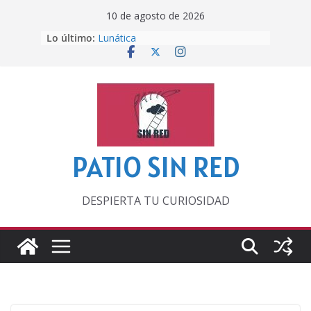
Saltar
10 de agosto de 2026
al
Lo último:
Lunática
contenido
Pero, hasta entonces…
Por los viejos tiempos
‘La broma infinita’ de recomendar
lecturas veraniegas
Otra del Mundial
PATIO SIN RED
DESPIERTA TU CURIOSIDAD