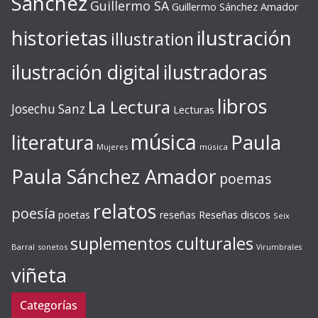
Sánchez
Guillermo SA
Guillermo Sánchez Amador
ilustración
historietas
illustration
ilustración digital
ilustradoras
libros
La Lectura
Josechu Sanz
Lecturas
música
literatura
Paula
Mujeres
música
Paula Sánchez Amador
poemas
relatos
poesía
Reseñas discos
poetas
reseñas
Seix
suplementos culturales
Barral
sonetos
Virumbrales
viñeta
Categorías