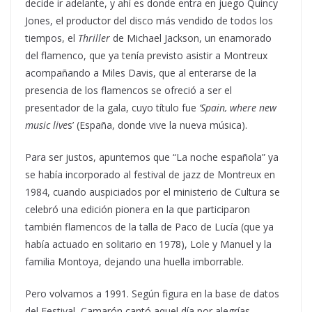
decide ir adelante, y ahí es donde entra en juego Quincy
Jones, el productor del disco más vendido de todos los
tiempos, el
Thriller
de Michael Jackson, un enamorado
del flamenco, que ya tenía previsto asistir a Montreux
acompañando a Miles Davis, que al enterarse de la
presencia de los flamencos se ofreció a ser el
presentador de la gala, cuyo título fue
‘Spain, where new
music live
s’ (España, donde vive la nueva música).
Para ser justos, apuntemos que “La noche española” ya
se había incorporado al festival de jazz de Montreux en
1984, cuando auspiciados por el ministerio de Cultura se
celebró una edición pionera en la que participaron
también flamencos de la talla de Paco de Lucía (que ya
había actuado en solitario en 1978), Lole y Manuel y la
familia Montoya, dejando una huella imborrable.
Pero volvamos a 1991. Según figura en la base de datos
del Festival, Camarón cantó aquel día por alegrías,