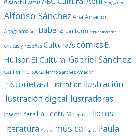
ABC Cultural
Abril
@sanchificatus
Alfaguara
e
o
Alfonso Sánchez
Ana Amador
Babelia
cartoon
Anagrama
arte
críticas literarias
cómics
E.
Cultura/s
críticas y reseñas
Gabriel Sánchez
Huilson
El Cultural
Guillermo SA
Guillermo Sánchez Amador
ilustración
historietas
illustration
ilustración digital
ilustradoras
libros
La Lectura
Josechu Sanz
Lecturas
música
literatura
Paula
Mujeres
música