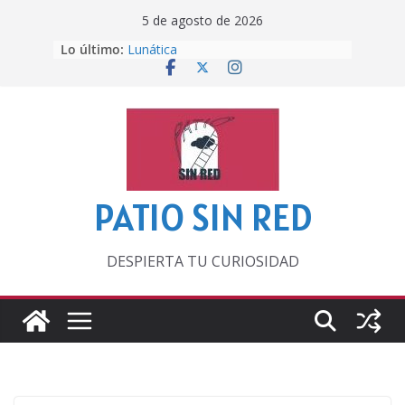
Saltar
5 de agosto de 2026
al
Lo último:
Lunática
contenido
Pero, hasta entonces…
Por los viejos tiempos
‘La broma infinita’ de recomendar
lecturas veraniegas
Otra del Mundial
PATIO SIN RED
DESPIERTA TU CURIOSIDAD