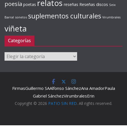
relatos
poesía
Reseñas discos
poetas
reseñas
Seix
suplementos culturales
Barral
sonetos
Virumbrales
viñeta
Categorías
Categorías
Firmas
Guillermo SA
Alfonso Sánchez
Ana Amador
Paula
Gabriel Sánchez
Virumbrales
Erin
Copyright © 2026
PATIO SIN RED
. All rights reserved.