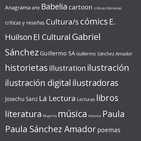
Babelia
cartoon
Anagrama
arte
críticas literarias
cómics
E.
Cultura/s
críticas y reseñas
Gabriel
Huilson
El Cultural
Sánchez
Guillermo SA
Guillermo Sánchez Amador
ilustración
historietas
illustration
ilustración digital
ilustradoras
libros
La Lectura
Josechu Sanz
Lecturas
música
literatura
Paula
Mujeres
música
Paula Sánchez Amador
poemas