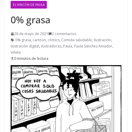
EL RINCÓN DE PAULA
0% grasa
28 de mayo de 2021
2 comentarios
0% grasa
,
cartoon
,
cómics
,
Comida saludable
,
ilustración
,
ilustración digital
,
ilustradoras
,
Paula
,
Paula Sánchez Amador
,
viñeta
0 minutos de lectura