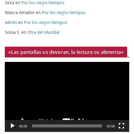
Sesa
en
Por los viejos tiempos
Blanca Amador
en
Por los viejos tiempos
admin
en
Por los viejos tiempos
Sonia S.
en
Otra del Mundial
«Las pantallas os devoran, la lectura os alimenta»
R
e
p
r
o
d
u
c
t
00:00
03:59
o