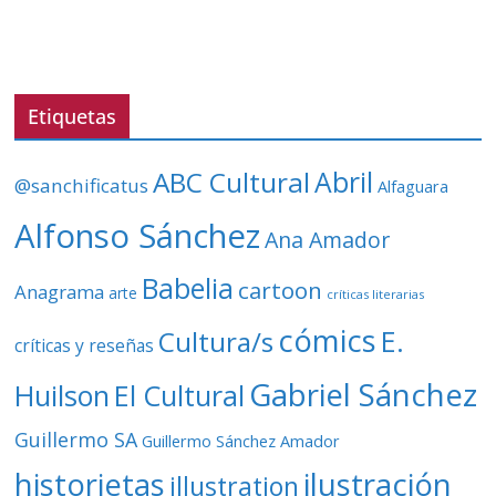
r
d
e
v
Etiquetas
í
d
ABC Cultural
Abril
@sanchificatus
Alfaguara
e
o
Alfonso Sánchez
Ana Amador
Babelia
cartoon
Anagrama
arte
críticas literarias
cómics
E.
Cultura/s
críticas y reseñas
Gabriel Sánchez
Huilson
El Cultural
Guillermo SA
Guillermo Sánchez Amador
ilustración
historietas
illustration