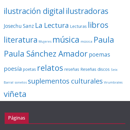
ilustración digital
ilustradoras
libros
La Lectura
Josechu Sanz
Lecturas
música
literatura
Paula
Mujeres
música
Paula Sánchez Amador
poemas
relatos
poesía
Reseñas discos
poetas
reseñas
Seix
suplementos culturales
Barral
sonetos
Virumbrales
viñeta
Páginas