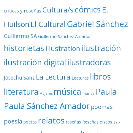
cómics
E.
Cultura/s
críticas y reseñas
Gabriel Sánchez
Huilson
El Cultural
Guillermo SA
Guillermo Sánchez Amador
ilustración
historietas
illustration
ilustración digital
ilustradoras
libros
La Lectura
Josechu Sanz
Lecturas
música
literatura
Paula
Mujeres
música
Paula Sánchez Amador
poemas
relatos
poesía
Reseñas discos
poetas
reseñas
Seix