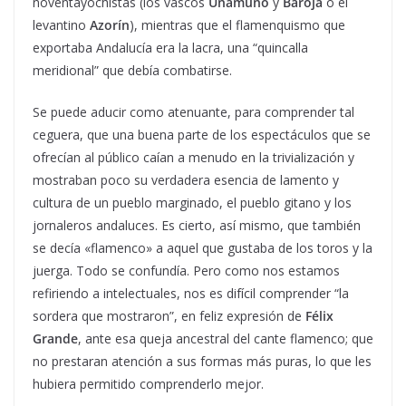
noventayochistas (los vascos
Unamuno
y
Baroja
o el
levantino
Azorín
), mientras que el flamenquismo que
exportaba Andalucía era la lacra, una “quincalla
meridional” que debía combatirse.
Se puede aducir como atenuante, para comprender tal
ceguera, que una buena parte de los espectáculos que se
ofrecían al público caían a menudo en la trivialización y
mostraban poco su verdadera esencia de lamento y
cultura de un pueblo marginado, el pueblo gitano y los
jornaleros andaluces. Es cierto, así mismo, que también
se decía «flamenco» a aquel que gustaba de los toros y la
juerga. Todo se confundía. Pero como nos estamos
refiriendo a intelectuales, nos es difícil comprender “la
sordera que mostraron”, en feliz expresión de
Félix
Grande
, ante esa queja ancestral del cante flamenco; que
no prestaran atención a sus formas más puras, lo que les
hubiera permitido comprenderlo mejor.