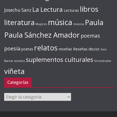
libros
La Lectura
Josechu Sanz
Lecturas
música
literatura
Paula
Mujeres
música
Paula Sánchez Amador
poemas
relatos
poesía
Reseñas discos
poetas
reseñas
Seix
suplementos culturales
Barral
sonetos
Virumbrales
viñeta
Categorías
Categorías