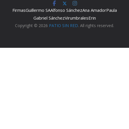
Firmas
Guillermo SA
Alfonso Sánchez
Ana Amador
Paula
Gabriel Sánchez
Virumbrales
Erin
Copyright © 2026
PATIO SIN RED
. All rights reserved.