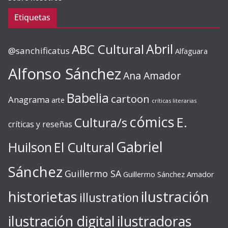
Etiquetas
ABC Cultural
Abril
@sanchificatus
Alfaguara
Alfonso Sánchez
Ana Amador
Babelia
cartoon
Anagrama
arte
críticas literarias
cómics
E.
Cultura/s
críticas y reseñas
Gabriel
Huilson
El Cultural
Sánchez
Guillermo SA
Guillermo Sánchez Amador
ilustración
historietas
illustration
ilustración digital
ilustradoras