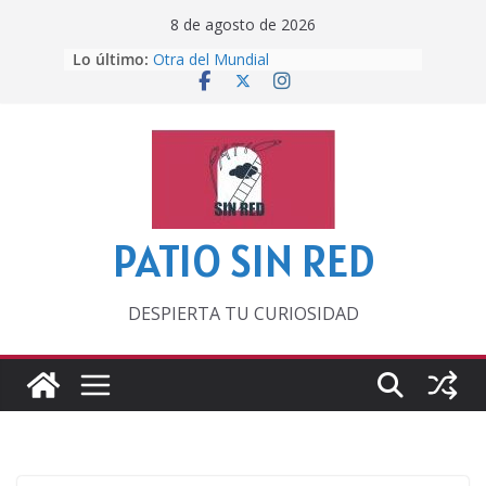
Saltar
8 de agosto de 2026
al
Lo último:
Otra del Mundial
contenido
Lunática
Pero, hasta entonces…
Por los viejos tiempos
‘La broma infinita’ de recomendar
lecturas veraniegas
PATIO SIN RED
DESPIERTA TU CURIOSIDAD