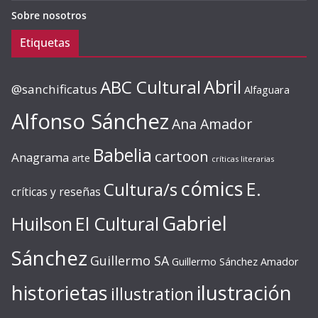
Sobre nosotros
Etiquetas
ABC Cultural
Abril
@sanchificatus
Alfaguara
Alfonso Sánchez
Ana Amador
Babelia
cartoon
Anagrama
arte
críticas literarias
cómics
E.
Cultura/s
críticas y reseñas
Gabriel
Huilson
El Cultural
Sánchez
Guillermo SA
Guillermo Sánchez Amador
ilustración
historietas
illustration