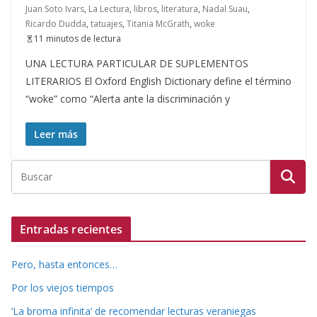
Juan Soto Ivars
,
La Lectura
,
libros
,
literatura
,
Nadal Suau
,
Ricardo Dudda
,
tatuajes
,
Titania McGrath
,
woke
11 minutos de lectura
UNA LECTURA PARTICULAR DE SUPLEMENTOS
LITERARIOS El Oxford English Dictionary define el término
“woke” como “Alerta ante la discriminación y
Leer más
Entradas recientes
Pero, hasta entonces…
Por los viejos tiempos
‘La broma infinita’ de recomendar lecturas veraniegas