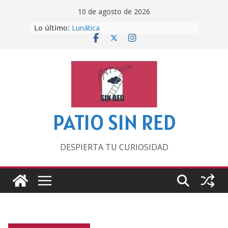
Saltar
10 de agosto de 2026
al
Lo último:
Lunática
contenido
Pero, hasta entonces…
Por los viejos tiempos
‘La broma infinita’ de recomendar
lecturas veraniegas
Otra del Mundial
PATIO SIN RED
DESPIERTA TU CURIOSIDAD