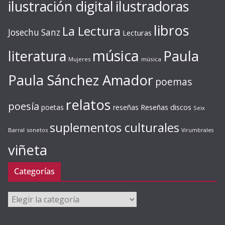
ilustración digital
ilustradoras
libros
La Lectura
Josechu Sanz
Lecturas
música
literatura
Paula
Mujeres
música
Paula Sánchez Amador
poemas
relatos
poesía
Reseñas discos
poetas
reseñas
Seix
suplementos culturales
Barral
sonetos
Virumbrales
viñeta
Categorías
Categorías