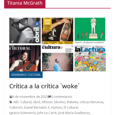
Titania McGrath
SEMANARIO CULTURAL
Crítica a la crítica `woke´
6 de noviembre de 2023
0 comentarios
ABC Cultural
,
Abril
,
Alfonso Sánchez
,
Babelia
,
críticas literarias
,
Cultura/s
,
Daniel Bernabé
,
E. Huilson
,
El Cultural
,
Ignacio Echevarría
,
John Le Carré
,
José María Guelbenzu
,