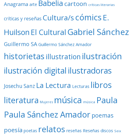
Babelia
cartoon
Anagrama
arte
críticas literarias
cómics
E.
Cultura/s
críticas y reseñas
Gabriel Sánchez
Huilson
El Cultural
Guillermo SA
Guillermo Sánchez Amador
ilustración
historietas
illustration
ilustración digital
ilustradoras
libros
La Lectura
Josechu Sanz
Lecturas
música
literatura
Paula
Mujeres
música
Paula Sánchez Amador
poemas
relatos
poesía
Reseñas discos
poetas
reseñas
Seix