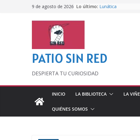
Saltar
Lo último:
Lunática
9 de agosto de 2026
al
Pero, hasta entonc
Por los viejos tiem
contenido
‘La broma infinita’
lecturas veraniegas
Otra del Mundial
PATIO SIN RED
DESPIERTA TU CURIOSIDAD
INICIO
LA BIBLIOTECA
LA VIÑ
QUIÉNES SOMOS