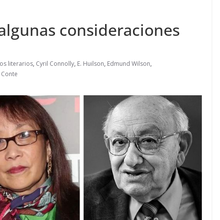
a: algunas consideraciones
cos literarios
,
Cyril Connolly
,
E. Huilson
,
Edmund Wilson
,
 Conte