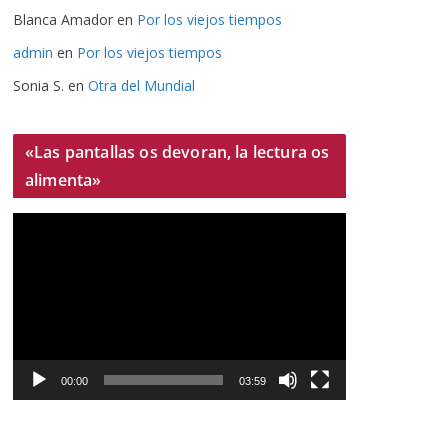
Blanca Amador
en
Por los viejos tiempos
admin
en
Por los viejos tiempos
Sonia S.
en
Otra del Mundial
«Las pantallas os devoran, la lectura os
alimenta»
R
e
p
r
o
d
u
00:00
03:59
c
t