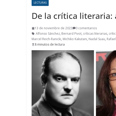
LECTURAS
De la crítica literari
13 de noviembre de 2023
0 comentarios
Alfonso Sánchez
,
Bernard Pivot
,
críticas literarias
,
críti
Marcel Reich-Ranicki
,
Michiko Kakutani
,
Nadal Suau
,
Rafael
8 minutos de lectura