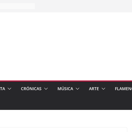
es…
pos
 de recomendar
ETA
CRÓNICAS
MÚSICA
ARTE
FLAMEN