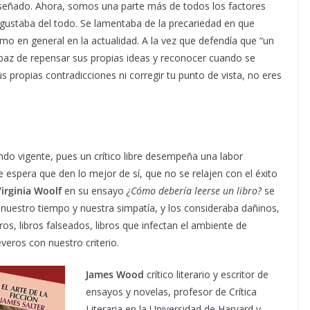
reseñado. Ahora, somos una parte más de todos los factores
sgustaba del todo. Se lamentaba de la precariedad en que
ismo en general en la actualidad. A la vez que defendía que “un
 capaz de repensar sus propias ideas y reconocer cuando se
s propias contradicciones ni corregir tu punto de vista, no eres
ando vigente, pues un crítico libre desempeña una labor
e espera que den lo mejor de sí, que no se relajen con el éxito
Virginia Woolf
en su ensayo
¿Cómo debería leerse un libro?
se
nuestro tiempo y nuestra simpatía, y los consideraba dañinos,
ros, libros falseados, libros que infectan el ambiente de
veros con nuestro criterio.
James Wood
crítico literario y escritor de
ensayos y novelas, profesor de Crítica
Literaria en la Universidad de Harvard y