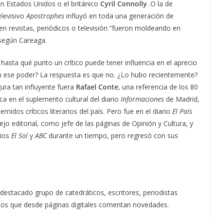
n Estados Unidos o el británico
Cyril Connolly
. O la de
levisivo
Apostrophes
influyó en toda una generación de
 en revistas, periódicos o televisión “fueron moldeando en
 según Careaga.
sta qué punto un crítico puede tener influencia en el aprecio
con ese poder? La respuesta es que no. ¿Lo hubo recientemente?
ura tan influyente fuera
Rafael Conte
, una referencia de los 80
ica en el suplemento cultural del diario
Informaciones
de Madrid,
midos críticos literarios del país. Pero fue en el diario
El País
jo editorial, como jefe de las páginas de Opinión y Cultura, y
rios
El Sol
y
ABC
durante un tiempo, pero regresó con sus
 destacado grupo de catedráticos, escritores, periodistas
dos que desde páginas digitales comentan novedades.