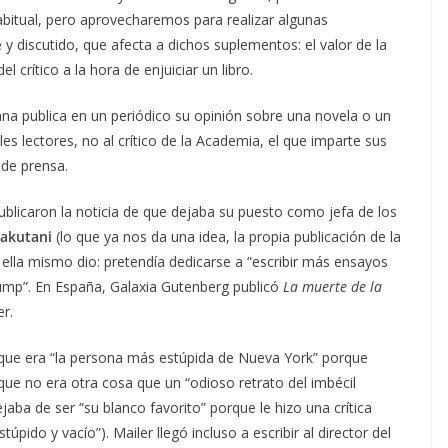
abitual, pero aprovecharemos para realizar algunas
y discutido, que afecta a dichos suplementos: el valor de la
el crítico a la hora de enjuiciar un libro.
ana publica en un periódico su opinión sobre una novela o un
les lectores, no al crítico de la Academia, el que imparte sus
a de prensa.
blicaron la noticia de que dejaba su puesto como jefa de los
Kakutani
(lo que ya nos da una idea, la propia publicación de la
e ella mismo dio: pretendía dedicarse a “escribir más ensayos
Trump”. En España, Galaxia Gutenberg publicó
La muerte de la
er.
ue era “la persona más estúpida de Nueva York” porque
que no era otra cosa que un “odioso retrato del imbécil
jaba de ser “su blanco favorito” porque le hizo una crítica
túpido y vacío”). Mailer llegó incluso a escribir al director del