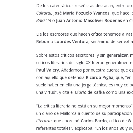
De los catedráticos reseñistas destacan, entre ot
Cultural,
José María Pozuelo Yvancos
, que hace 
BABELIA
o
Juan Antonio Masoliver Ródenas
en
Cu
De los escritores que hacen crítica tenemos a
Pat
Rebón
o
Lourdes Ventura
, sin ánimo de ser exh
Sobre estos críticos escritores, y sin generalizar,
críticos literarios del siglo XX fueron generalmente
Paul Valery
. Añadamos por nuestra cuenta que e
con aquello que defendía
Ricardo Piglia
, que, “en
suele haber en ella una jerga técnica, es muy colo
una virtud”, y cita el
Diario
de
Kafka
como una excep
“La crítica literaria no está en su mejor momento
un diario de Mallorca a cuento de su participación 
literaria
, que coordinó
Carlos Pardo
, crítico de
El
referentes totales”, explicaba, “En los años 80 y 9