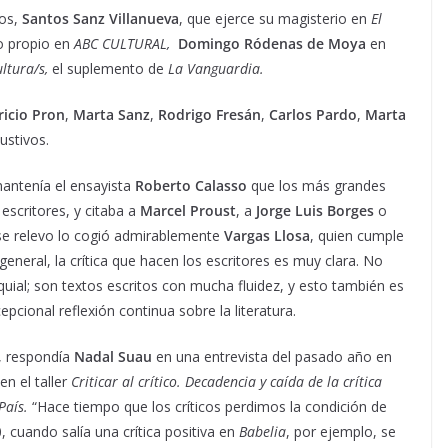
ros,
Santos Sanz Villanueva
, que ejerce su magisterio en
El
lo propio en
ABC CULTURAL,
Domingo Ródenas de Moya
en
ltura/s,
el suplemento de
La Vanguardia.
ricio Pron
,
Marta Sanz
,
Rodrigo Fresán
,
Carlos Pardo
,
Marta
austivos.
 mantenía el ensayista
Roberto Calasso
que los más grandes
 escritores, y citaba a
Marcel Proust
, a
Jorge Luis Borges
o
se relevo lo cogió admirablemente
Vargas Llosa
, quien cumple
 general, la crítica que hacen los escritores es muy clara. No
quial; son textos escritos con mucha fluidez, y esto también es
cional reflexión continua sobre la literatura.
”, respondía
Nadal Suau
en una entrevista del pasado año en
en el taller
Criticar al crítico. Decadencia y caída de la crítica
 País.
“Hace tiempo que los críticos perdimos la condición de
0, cuando salía una crítica positiva en
Babelia
, por ejemplo, se