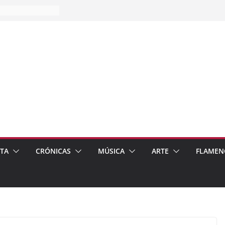
es…
pos
 de recomendar
ETA
CRÓNICAS
MÚSICA
ARTE
FLAMEN