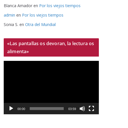
Blanca Amador
en
Por los viejos tiempos
admin
en
Por los viejos tiempos
Sonia S.
en
Otra del Mundial
«Las pantallas os devoran, la lectura os
alimenta»
R
e
p
r
o
d
u
00:00
03:59
c
t