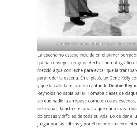
Donald O’Connor, Debbie Reynolds y Gene Ke
La escena no estaba incluida en el primer borrador
quería conseguir un gran efecto cinematográfico. Pa
mezcló agua con leche para evitar que la transpare
para rodar la escena. En el plató, un Gene Kelly c
y que la calle la recorriera cantando
Debbie Reyno
Reynolds no sabía bailar. Tomaba clases de claqué p
sin que nadie la arropase como en otras escenas, p
memorias, la actriz reconoció que dar a luz y rod
dolorosas y difíciles de toda su vida. Lo de dar a 
juzgar por las críticas y por el reconocimiento inte