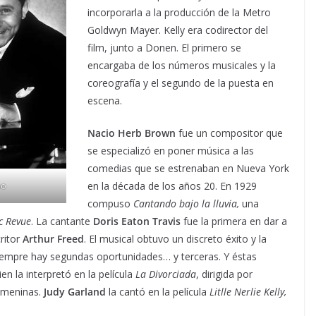
incorporarla a la producción de la Metro
Goldwyn Mayer. Kelly era codirector del
film, junto a Donen. El primero se
encargaba de los números musicales y la
coreografía y el segundo de la puesta en
escena.
Nacio Herb Brown
fue un compositor que
se especializó en poner música a las
comedias que se estrenaban en Nueva York
en la década de los años 20. En 1929
no
compuso
Cantando bajo la lluvia,
una
c Revue
. La cantante
Doris Eaton Travis
fue la primera en dar a
ritor
Arthur Freed
. El musical obtuvo un discreto éxito y la
empre hay segundas oportunidades… y terceras. Y éstas
ien la interpretó en la película
La Divorciada
, dirigida por
emeninas.
Judy Garland
la cantó en la película
Litlle Nerlie Kelly,