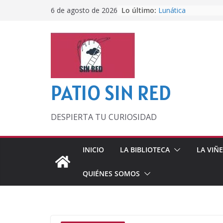
Saltar
Lo último:
Lunática
6 de agosto de 2026
al
Pero, hasta entonc
Por los viejos tiem
contenido
‘La broma infinita’
lecturas veraniegas
Otra del Mundial
PATIO SIN RED
DESPIERTA TU CURIOSIDAD
INICIO
LA BIBLIOTECA
LA VIÑ
QUIÉNES SOMOS