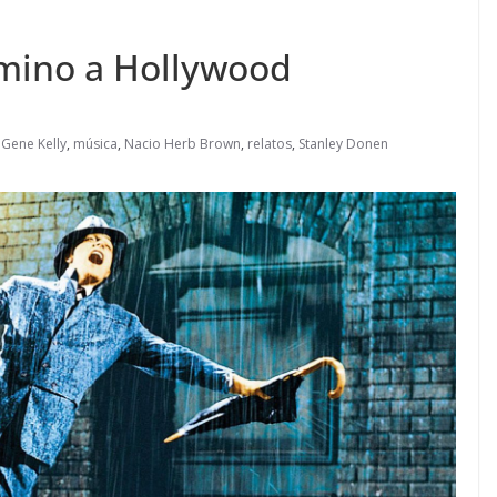
amino a Hollywood
,
Gene Kelly
,
música
,
Nacio Herb Brown
,
relatos
,
Stanley Donen