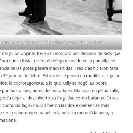
lly en una escena del mítico film Cantando bajo la lluvia
 del guión original. Pero se incorporó por decisión de Kelly que
ra que la lluvia tuviera el reflejo deseado en la pantalla, se
ncia de las gotas pasara inadvertidas. Tres días hicieron falta
on 39 grados de fiebre. Entonces se pensó en modificar el guión
lds
, la coprotagonista, a lo que Kelly se negó. La pobre
or las noches, antes de los rodajes. Ella sola, en plena calle,
odía dejar al descubierto su fragilidad como bailarina. En sus
ar
Cantando bajo la lluvia
fueron las dos experiencias más
luz no lo sabemos; su papel en la película mereció la pena, a
rnacional.