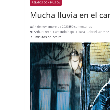
RELATOS CON MÚSICA
Mucha lluvia en el c
14 de noviembre de 2023
0 comentarios
Arthur Freed
,
Cantando bajo la lluvia
,
Gabriel Sánchez
3 minutos de lectura