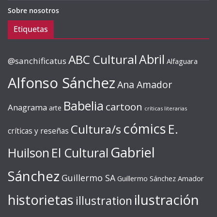
Sobre nosotros
Etiquetas
ABC Cultural
Abril
@sanchificatus
Alfaguara
Alfonso Sánchez
Ana Amador
Babelia
cartoon
Anagrama
arte
críticas literarias
cómics
E.
Cultura/s
críticas y reseñas
Gabriel
Huilson
El Cultural
Sánchez
Guillermo SA
Guillermo Sánchez Amador
ilustración
historietas
illustration