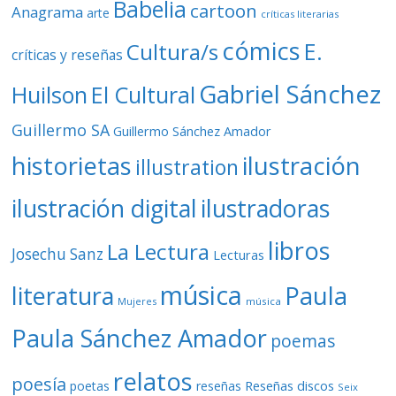
Babelia
cartoon
Anagrama
arte
críticas literarias
cómics
E.
Cultura/s
críticas y reseñas
Gabriel Sánchez
Huilson
El Cultural
Guillermo SA
Guillermo Sánchez Amador
ilustración
historietas
illustration
ilustración digital
ilustradoras
libros
La Lectura
Josechu Sanz
Lecturas
música
literatura
Paula
Mujeres
música
Paula Sánchez Amador
poemas
relatos
poesía
Reseñas discos
poetas
reseñas
Seix