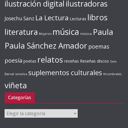
ilustración digital
ilustradoras
libros
La Lectura
Josechu Sanz
Lecturas
música
literatura
Paula
Mujeres
música
Paula Sánchez Amador
poemas
relatos
poesía
Reseñas discos
poetas
reseñas
Seix
suplementos culturales
Barral
sonetos
Virumbrales
viñeta
Categorías
Categorías