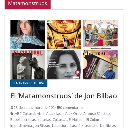
Matamonstruos
SEMANARIO CULTURAL
El ‘Matamonstruos’ de Jon Bilbao
23 de septiembre de 2024
0 comentarios
ABC Cultural
,
Abril
,
Acantilado
,
Alex Orbe
,
Alfonso Sánchez
,
Babelia
,
críticas literarias
,
Cultura/s
,
E. Huilson
,
El Cultural
,
Impedimenta
,
Jon Bilbao
,
La Lectura
,
László Krasznahorkai
,
libros
,