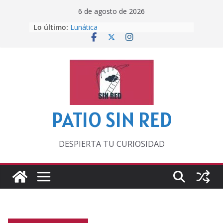
Saltar
6 de agosto de 2026
al
Lo último:
Lunática
contenido
Pero, hasta entonces…
Por los viejos tiempos
‘La broma infinita’ de recomendar
lecturas veraniegas
Otra del Mundial
PATIO SIN RED
DESPIERTA TU CURIOSIDAD