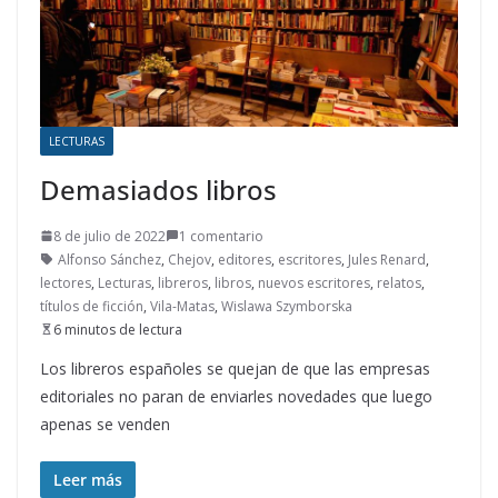
LECTURAS
Demasiados libros
8 de julio de 2022
1 comentario
Alfonso Sánchez
,
Chejov
,
editores
,
escritores
,
Jules Renard
,
lectores
,
Lecturas
,
libreros
,
libros
,
nuevos escritores
,
relatos
,
títulos de ficción
,
Vila-Matas
,
Wislawa Szymborska
6 minutos de lectura
Los libreros españoles se quejan de que las empresas
editoriales no paran de enviarles novedades que luego
apenas se venden
Leer más