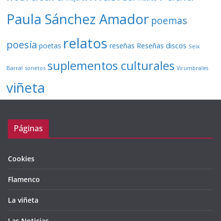
Paula Sánchez Amador
poemas
relatos
poesía
Reseñas discos
poetas
reseñas
Seix
suplementos culturales
Barral
sonetos
Virumbrales
viñeta
Páginas
Cookies
Flamenco
La viñeta
Las Noticias