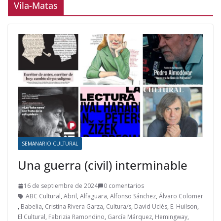
Vila-Matas
SEMANARIO CULTURAL
Una guerra (civil) interminable
16 de septiembre de 2024
0 comentarios
ABC Cultural
,
Abril
,
Alfaguara
,
Alfonso Sánchez
,
Álvaro Colomer
,
Babelia
,
Cristina Rivera Garza
,
Cultura/s
,
David Uclés
,
E. Huilson
,
El Cultural
,
Fabrizia Ramondino
,
García Márquez
,
Hemingway
,