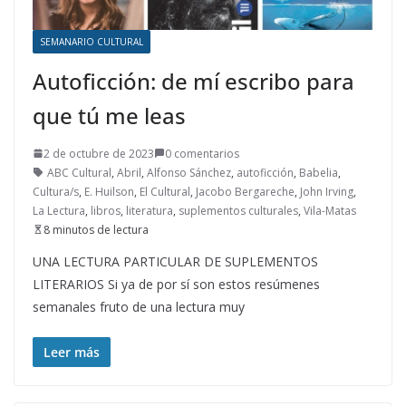
SEMANARIO CULTURAL
Autoficción: de mí escribo para
que tú me leas
2 de octubre de 2023
0 comentarios
ABC Cultural
,
Abril
,
Alfonso Sánchez
,
autoficción
,
Babelia
,
Cultura/s
,
E. Huilson
,
El Cultural
,
Jacobo Bergareche
,
John Irving
,
La Lectura
,
libros
,
literatura
,
suplementos culturales
,
Vila-Matas
8 minutos de lectura
UNA LECTURA PARTICULAR DE SUPLEMENTOS
LITERARIOS Si ya de por sí son estos resúmenes
semanales fruto de una lectura muy
Leer más