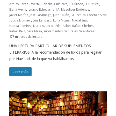
Arturo Pérez Reverte
,
Babelia
,
Cultura/s
,
E. Huilson
,
El Cultural
,
Elena Hevia
,
Ignacio Echevarría
,
J.A. Masoliver Ródenas
,
Javier Marías
,
José Saramago
,
Juan Tallón
,
La Lectura
,
Lorenzo Silva
,
Lucía Litjmaer
,
Luis Landero
,
Luna Miguel
,
Nadal Suau
,
Noelia Ramírez
,
Nuria Azancot
,
Pilar Adón
,
Rafael Chirbes
,
Rafael Reig
,
Sara Mesa
,
suplementos culturales
,
Vila-Matas
7 minutos de lectura
UNA LECTURA PARTICULAR DE SUPLEMENTOS
LITERARIOS. A la recomendación de libros para regalar
por Navidad, de la que ya hablábamos
Leer más