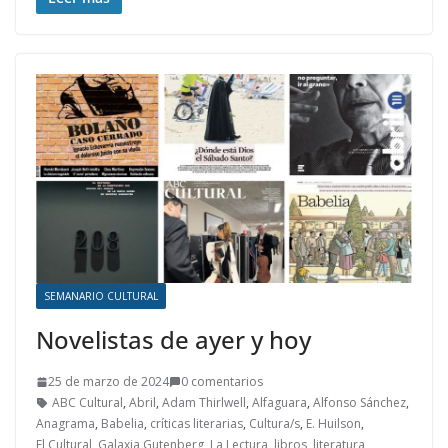
SEMANARIO CULTURAL
Novelistas de ayer y hoy
25 de marzo de 2024
0 comentarios
ABC Cultural
,
Abril
,
Adam Thirlwell
,
Alfaguara
,
Alfonso Sánchez
,
Anagrama
,
Babelia
,
críticas literarias
,
Cultura/s
,
E. Huilson
,
El Cultural
,
Galaxia Gutenberg
,
La Lectura
,
libros
,
literatura
,