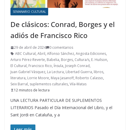
SEMANARIO CULTURAL
De clásicos: Conrad, Borges y el
adiós de Francisco Rico
29 de abril de 2024
0 comentarios
ABC Cultural
,
Abril
,
Alfonso Sánchez
,
Angosta Ediciones
,
Arturo Pérez-Reverte
,
Babelia
,
Borges
,
Cultura/s
,
E. Huilson
,
El Cultural
,
Francisco Rico
,
Ínsula
,
Joseph Conrad
,
Juan Gabriel Vásquez
,
La Lectura
,
Libertad Guerra
,
libros
,
literatura
,
Lorrie Moore
,
Maya Jasanoff
,
Roberto Calasso
,
Seix Barral
,
suplementos culturales
,
Vila-Matas
12 minutos de lectura
UNA LECTURA PARTICULAR DE SUPLEMENTOS
LITERARIOS Pasado el Día Internacional del Libro, y el
Sant Jordi en Cataluña, y a
Leer más