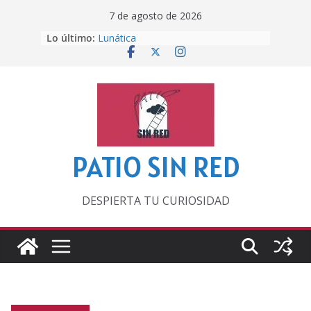
Saltar
7 de agosto de 2026
al
Lo último:
Lunática
contenido
Pero, hasta entonces…
Por los viejos tiempos
‘La broma infinita’ de recomendar
lecturas veraniegas
Otra del Mundial
PATIO SIN RED
DESPIERTA TU CURIOSIDAD