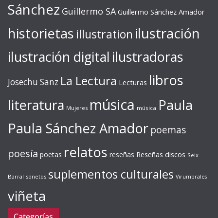
Sánchez
Guillermo SA
Guillermo Sánchez Amador
ilustración
historietas
illustration
ilustración digital
ilustradoras
libros
La Lectura
Josechu Sanz
Lecturas
música
literatura
Paula
Mujeres
música
Paula Sánchez Amador
poemas
relatos
poesía
Reseñas discos
poetas
reseñas
Seix
suplementos culturales
Barral
sonetos
Virumbrales
viñeta
Categorías