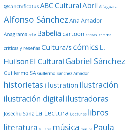
ABC Cultural
Abril
@sanchificatus
Alfaguara
e
o
Alfonso Sánchez
Ana Amador
Babelia
cartoon
Anagrama
arte
críticas literarias
cómics
E.
Cultura/s
críticas y reseñas
Gabriel Sánchez
Huilson
El Cultural
Guillermo SA
Guillermo Sánchez Amador
ilustración
historietas
illustration
ilustración digital
ilustradoras
libros
La Lectura
Josechu Sanz
Lecturas
música
literatura
Paula
Mujeres
música