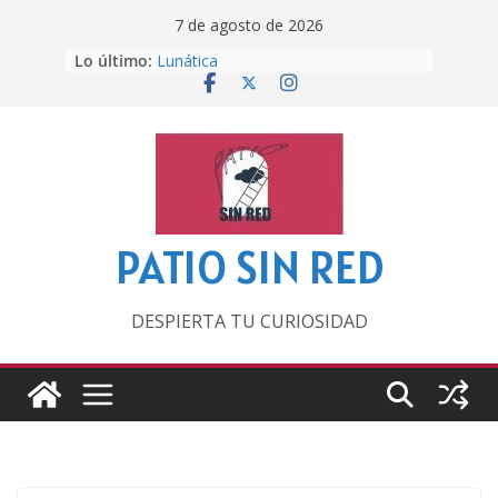
Saltar
7 de agosto de 2026
al
Lo último:
Lunática
contenido
Pero, hasta entonces…
Por los viejos tiempos
‘La broma infinita’ de recomendar
lecturas veraniegas
Otra del Mundial
PATIO SIN RED
DESPIERTA TU CURIOSIDAD