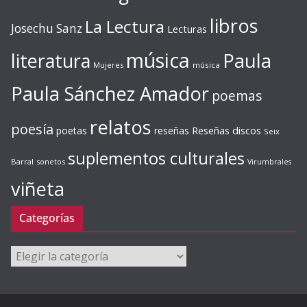
libros
La Lectura
Josechu Sanz
Lecturas
música
literatura
Paula
Mujeres
música
Paula Sánchez Amador
poemas
relatos
poesía
Reseñas discos
poetas
reseñas
Seix
suplementos culturales
Barral
sonetos
Virumbrales
viñeta
Categorías
Categorías