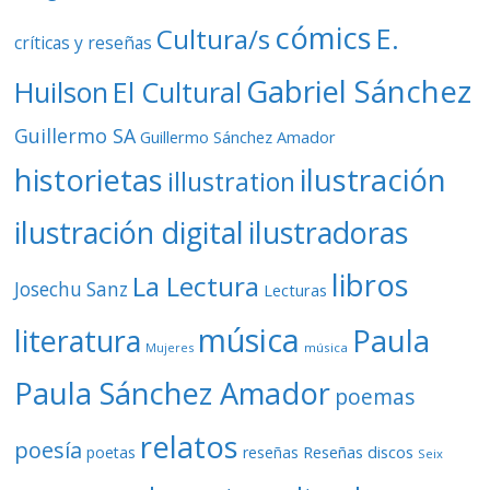
cómics
E.
Cultura/s
críticas y reseñas
Gabriel Sánchez
Huilson
El Cultural
Guillermo SA
Guillermo Sánchez Amador
ilustración
historietas
illustration
ilustración digital
ilustradoras
libros
La Lectura
Josechu Sanz
Lecturas
música
literatura
Paula
Mujeres
música
Paula Sánchez Amador
poemas
relatos
poesía
Reseñas discos
poetas
reseñas
Seix