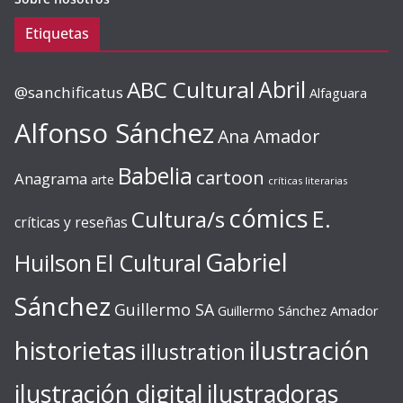
Etiquetas
ABC Cultural
Abril
@sanchificatus
Alfaguara
Alfonso Sánchez
Ana Amador
Babelia
cartoon
Anagrama
arte
críticas literarias
cómics
E.
Cultura/s
críticas y reseñas
Gabriel
Huilson
El Cultural
Sánchez
Guillermo SA
Guillermo Sánchez Amador
ilustración
historietas
illustration
ilustración digital
ilustradoras