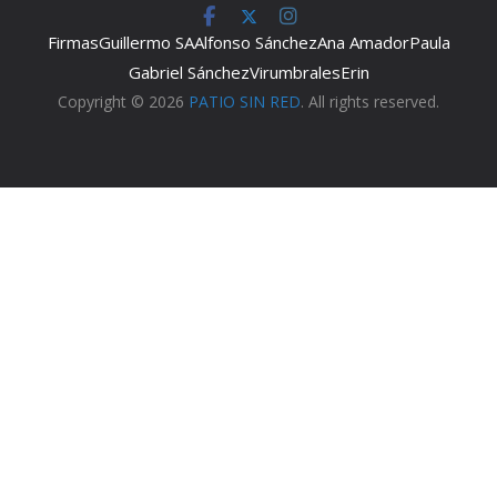
Firmas
Guillermo SA
Alfonso Sánchez
Ana Amador
Paula
Gabriel Sánchez
Virumbrales
Erin
Copyright © 2026
PATIO SIN RED
. All rights reserved.