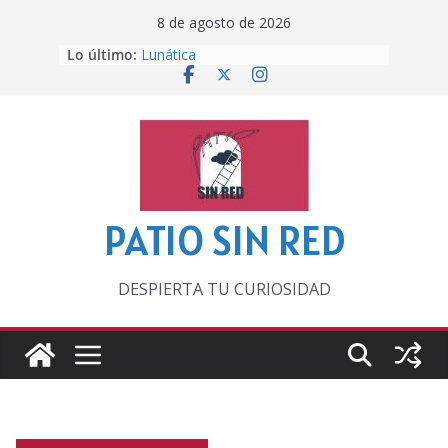
Saltar
8 de agosto de 2026
al
Lo último:
Lunática
contenido
Pero, hasta entonces…
Por los viejos tiempos
‘La broma infinita’ de recomendar
lecturas veraniegas
Otra del Mundial
PATIO SIN RED
DESPIERTA TU CURIOSIDAD