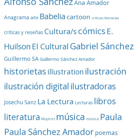
Alfonso Sánchez
Ana Amador
Babelia
cartoon
Anagrama
arte
críticas literarias
cómics
E.
Cultura/s
críticas y reseñas
Gabriel Sánchez
Huilson
El Cultural
Guillermo SA
Guillermo Sánchez Amador
ilustración
historietas
illustration
ilustración digital
ilustradoras
libros
La Lectura
Josechu Sanz
Lecturas
música
literatura
Paula
Mujeres
música
Paula Sánchez Amador
poemas