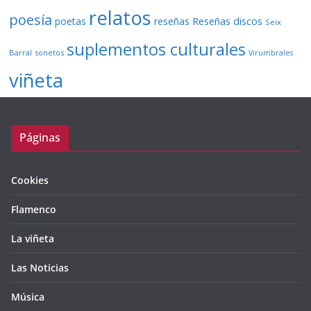
relatos
poesía
Reseñas discos
poetas
reseñas
Seix
suplementos culturales
Barral
sonetos
Virumbrales
viñeta
Páginas
Cookies
Flamenco
La viñeta
Las Noticias
Música