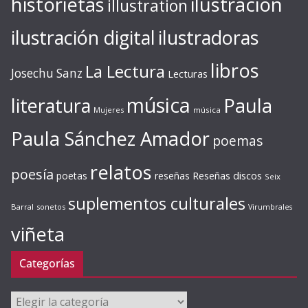
ilustración
historietas
illustration
ilustración digital
ilustradoras
libros
La Lectura
Josechu Sanz
Lecturas
música
literatura
Paula
Mujeres
música
Paula Sánchez Amador
poemas
relatos
poesía
Reseñas discos
poetas
reseñas
Seix
suplementos culturales
Barral
sonetos
Virumbrales
viñeta
Categorías
Categorías