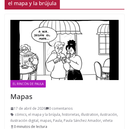
el mapa y la brújula
EL RINCÓN DE PAULA
Mapas
17 de abril de 2026
0 comentarios
cómics
,
el mapa y la brújula
,
historietas
,
illustration
,
ilustración
,
ilustración digital
,
mapas
,
Paula
,
Paula Sánchez Amador
,
viñeta
0 minutos de lectura