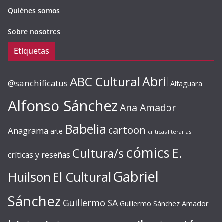
Quiénes somos
Sobre nosotros
Etiquetas
ABC Cultural
Abril
@sanchificatus
Alfaguara
Alfonso Sánchez
Ana Amador
Babelia
cartoon
Anagrama
arte
críticas literarias
cómics
E.
Cultura/s
críticas y reseñas
Gabriel
Huilson
El Cultural
Sánchez
Guillermo SA
Guillermo Sánchez Amador