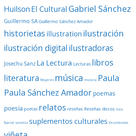
Gabriel Sánchez
Huilson
El Cultural
Guillermo SA
Guillermo Sánchez Amador
ilustración
historietas
illustration
ilustración digital
ilustradoras
libros
La Lectura
Josechu Sanz
Lecturas
música
literatura
Paula
Mujeres
música
Paula Sánchez Amador
poemas
relatos
poesía
Reseñas discos
poetas
reseñas
Seix
suplementos culturales
Barral
sonetos
Virumbrales
viñeta