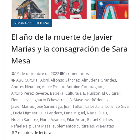
SEMANARIO CULTURAL
El año de la muerte de Javier
Marías y la consagración de Sara
Mesa
19 de diciembre de 2022
0 comentarios
ABC Cultural
,
Abril
,
Alfonso Sánchez
,
Almudena Grandes
,
Andrés Neuman
,
Annie Ernaux
,
Antoine Compagnon
,
Arturo Pérez Reverte
,
Babelia
,
Cultura/s
,
E. Huilson
,
El Cultural
,
Elena Hevia
,
Ignacio Echevarría
,
J.A. Masoliver Ródenas
,
Javier Marías
,
José Saramago
,
Juan Tallón
,
La Lectura
,
Lorenzo Silva
,
Lucía Litjmaer
,
Luis Landero
,
Luna Miguel
,
Nadal Suau
,
Noelia Ramírez
,
Nuria Azancot
,
Pilar Adón
,
Rafael Chirbes
,
Rafael Reig
,
Sara Mesa
,
suplementos culturales
,
Vila-Matas
7 minutos de lectura