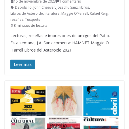
15 de noviembre de 2023
1 comentario
Debolsillo
,
John Cheever
,
Josechu Sanz
,
libros
,
Libros de Asteroide
,
literatura
,
Maggie O'Farrell
,
Rafael Reig
,
reseñas
,
Tusquets
3 minutos de lectura
Lecturas, reseñas e impresiones de amigos del Patio.
Esta semana, J.A. Sanz comenta: HAMNET Maggie O
´Farrell Libros del Asteroide 2021.
Leer más