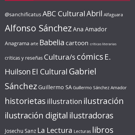
ABC Cultural
Abril
@sanchificatus
Alfaguara
Alfonso Sánchez
Ana Amador
Babelia
cartoon
Anagrama
arte
críticas literarias
cómics
E.
Cultura/s
críticas y reseñas
Gabriel
Huilson
El Cultural
Sánchez
Guillermo SA
Guillermo Sánchez Amador
ilustración
historietas
illustration
ilustración digital
ilustradoras
libros
La Lectura
Josechu Sanz
Lecturas