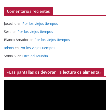
Comentarios recientes
Josechu
en
Por los viejos tiempos
Sesa
en
Por los viejos tiempos
Blanca Amador
en
Por los viejos tiempos
admin
en
Por los viejos tiempos
Sonia S.
en
Otra del Mundial
«Las pantallas os devoran, la lectura os alimenta»
R
e
p
r
o