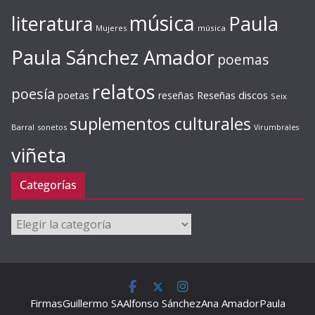
música
literatura
Paula
Mujeres
música
Paula Sánchez Amador
poemas
relatos
poesía
Reseñas discos
poetas
reseñas
Seix
suplementos culturales
Barral
sonetos
Virumbrales
viñeta
Categorías
Categorías
Firmas
Guillermo SA
Alfonso Sánchez
Ana Amador
Paula