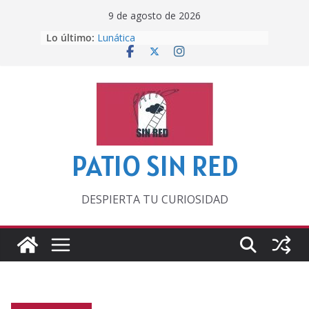
Saltar
9 de agosto de 2026
al
Lo último:
Lunática
contenido
Pero, hasta entonces…
Por los viejos tiempos
‘La broma infinita’ de recomendar
lecturas veraniegas
Otra del Mundial
PATIO SIN RED
DESPIERTA TU CURIOSIDAD