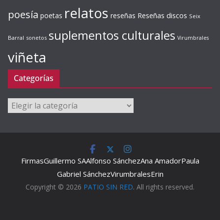
relatos
poesía
Reseñas discos
poetas
reseñas
Seix
suplementos culturales
Barral
sonetos
Virumbrales
viñeta
Categorías
Categorías
Firmas
Guillermo SA
Alfonso Sánchez
Ana Amador
Paula
Gabriel Sánchez
Virumbrales
Erin
Copyright © 2026
PATIO SIN RED
. All rights reserved.