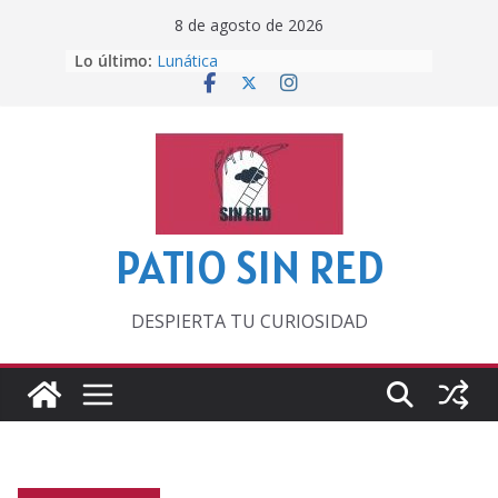
Saltar
8 de agosto de 2026
al
Lo último:
Lunática
contenido
Pero, hasta entonces…
Por los viejos tiempos
‘La broma infinita’ de recomendar
lecturas veraniegas
Otra del Mundial
PATIO SIN RED
DESPIERTA TU CURIOSIDAD