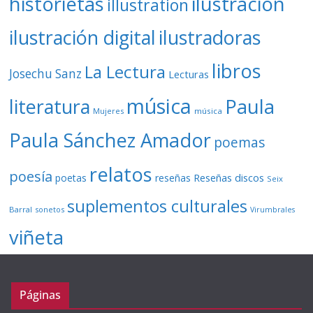
ilustración
historietas
illustration
ilustración digital
ilustradoras
libros
La Lectura
Josechu Sanz
Lecturas
música
literatura
Paula
Mujeres
música
Paula Sánchez Amador
poemas
relatos
poesía
Reseñas discos
poetas
reseñas
Seix
suplementos culturales
Barral
sonetos
Virumbrales
viñeta
Páginas