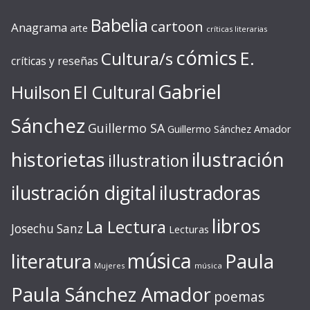
Babelia
cartoon
Anagrama
arte
críticas literarias
cómics
E.
Cultura/s
críticas y reseñas
Gabriel
Huilson
El Cultural
Sánchez
Guillermo SA
Guillermo Sánchez Amador
ilustración
historietas
illustration
ilustración digital
ilustradoras
libros
La Lectura
Josechu Sanz
Lecturas
música
literatura
Paula
Mujeres
música
Paula Sánchez Amador
poemas