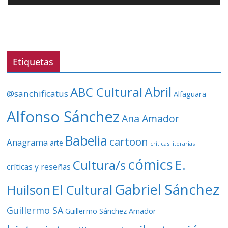
o
r
d
e
v
Etiquetas
í
d
ABC Cultural
Abril
@sanchificatus
Alfaguara
e
o
Alfonso Sánchez
Ana Amador
Babelia
cartoon
Anagrama
arte
críticas literarias
cómics
E.
Cultura/s
críticas y reseñas
Gabriel Sánchez
Huilson
El Cultural
Guillermo SA
Guillermo Sánchez Amador