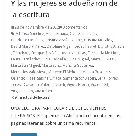
Y las mujeres se adueñaron de
la escritura
28 de noviembre de 2022
0 comentarios
Alfonso Sánchez
,
Annie Ernaux
,
Catherine Lacey
,
Charlotte Lartilleux
,
Cristina Araújo Gámir
,
Cristina Morales
,
David Marcial Pérez
,
Delphine Vigan
,
Didac Peyret
,
Dorothy Alison
,
E. Huilson
,
Enrique Rey Vázquez
,
escritoras
,
Fernanda Melchor
,
Laura Fernández
,
Lucía Carballal
,
Luna Miguel
,
Marta D. Riezu
,
Marta San Miguel
,
Marta Sanz
,
Menchu Gutiérrez
,
Mercedes Valdivieso
,
Meryem El Mehdati
,
Milena Busquets
,
Orlando Figes
,
Sabina Urraca
,
Samanta Schweblin
,
Sara Torres
,
Teresa Cardona
,
Valeria Luiselli
,
Vigdis Hjorth
,
Violeta Gil
,
Virginia Feito
,
Xita Rubert
9 minutos de lectura
UNA LECTURA PARTICULAR DE SUPLEMENTOS
LITERARIOS. El suplemento Abril ponía el acento en sus
páginas literarias sobre un tema recurrente