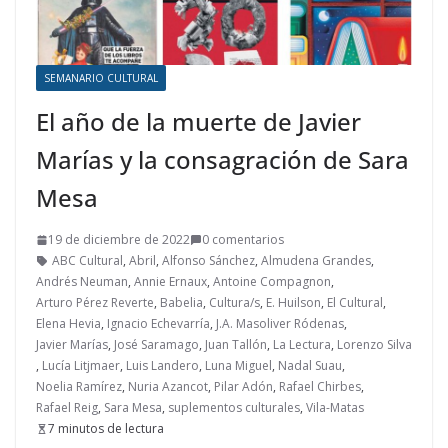
SEMANARIO CULTURAL
El año de la muerte de Javier
Marías y la consagración de Sara
Mesa
19 de diciembre de 2022
0 comentarios
ABC Cultural
,
Abril
,
Alfonso Sánchez
,
Almudena Grandes
,
Andrés Neuman
,
Annie Ernaux
,
Antoine Compagnon
,
Arturo Pérez Reverte
,
Babelia
,
Cultura/s
,
E. Huilson
,
El Cultural
,
Elena Hevia
,
Ignacio Echevarría
,
J.A. Masoliver Ródenas
,
Javier Marías
,
José Saramago
,
Juan Tallón
,
La Lectura
,
Lorenzo Silva
,
Lucía Litjmaer
,
Luis Landero
,
Luna Miguel
,
Nadal Suau
,
Noelia Ramírez
,
Nuria Azancot
,
Pilar Adón
,
Rafael Chirbes
,
Rafael Reig
,
Sara Mesa
,
suplementos culturales
,
Vila-Matas
7 minutos de lectura