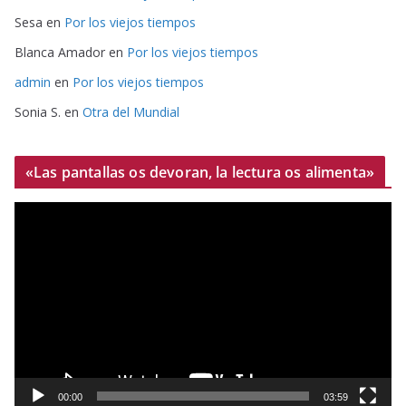
Sesa
en
Por los viejos tiempos
Blanca Amador
en
Por los viejos tiempos
admin
en
Por los viejos tiempos
Sonia S.
en
Otra del Mundial
«Las pantallas os devoran, la lectura os alimenta»
R
e
p
r
o
d
u
c
t
00:00
03:59