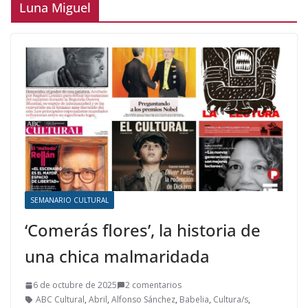
Luna Miguel
SEMANARIO CULTURAL
‘Comerás flores’, la historia de
una chica malmaridada
6 de octubre de 2025
2 comentarios
ABC Cultural
,
Abril
,
Alfonso Sánchez
,
Babelia
,
Cultura/s
,