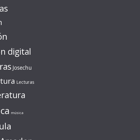
tas
n
ón
ón digital
ras
Josechu
ctura
Lecturas
eratura
ca
música
ula