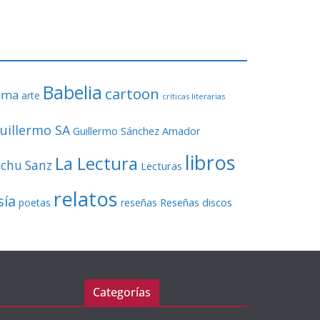
o
r
d
e
v
Babelia
í
cartoon
ama
arte
críticas literarias
d
e
uillermo SA
Guillermo Sánchez Amador
o
libros
La Lectura
echu Sanz
Lecturas
relatos
sía
Reseñas discos
poetas
reseñas
Categorías