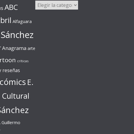
Categorías
ABC
us
bril
Alfaguara
 Sánchez
r
Anagrama
arte
rtoon
críticas
 y reseñas
cómics
E.
l Cultural
Sánchez
A
Guillermo
r