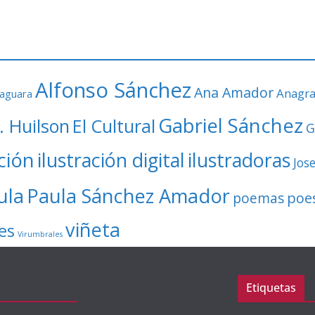
Alfonso Sánchez
Ana Amador
Anagr
faguara
Gabriel Sánchez
. Huilson
El Cultural
G
ación
ilustración digital
ilustradoras
Jos
ula
Paula Sánchez Amador
poe
poemas
viñeta
es
Virumbrales
Etiquetas