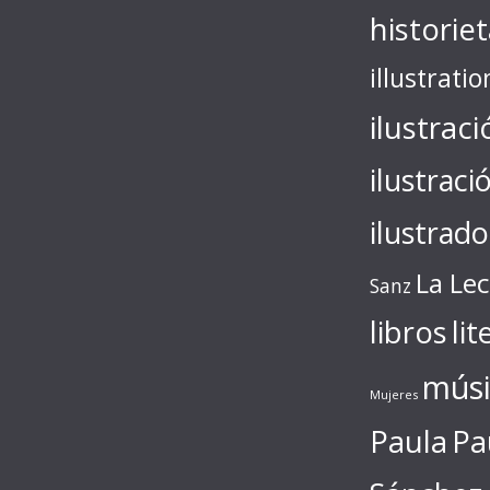
historie
illustratio
ilustraci
ilustraci
ilustrado
La Le
Sanz
libros
lit
músi
Mujeres
Paula
Pa