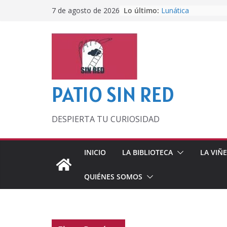
Saltar
Lo último:
Lunática
7 de agosto de 2026
al
Pero, hasta entonc
Por los viejos tiem
contenido
‘La broma infinita’
lecturas veraniegas
Otra del Mundial
PATIO SIN RED
DESPIERTA TU CURIOSIDAD
INICIO
LA BIBLIOTECA
LA VIÑ
QUIÉNES SOMOS