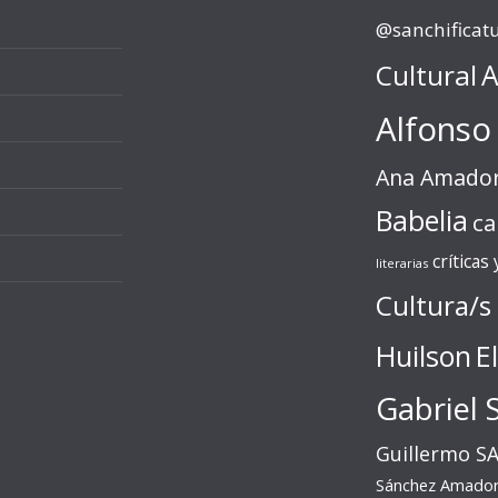
@sanchificat
Cultural
A
Alfonso
Ana Amado
Babelia
ca
críticas
literarias
Cultura/s
Huilson
E
Gabriel 
Guillermo S
Sánchez Amado