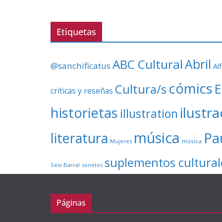
Etiquetas
ABC Cultural
Abril
@sanchificatus
Al
cómics
E
Cultura/s
críticas y reseñas
ilustr
historietas
illustration
música
literatura
Pa
Mujeres
música
suplementos cultural
Seix Barral
sonetos
Páginas