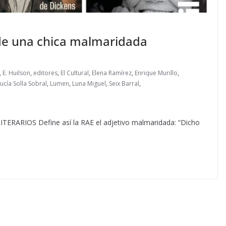
a de una chica malmaridada
,
E. Huilson
,
editores
,
El Cultural
,
Elena Ramírez
,
Enrique Murillo
,
ucía Solla Sobral
,
Lumen
,
Luna Miguel
,
Seix Barral
,
RIOS Define así la RAE el adjetivo malmaridada: “Dicho