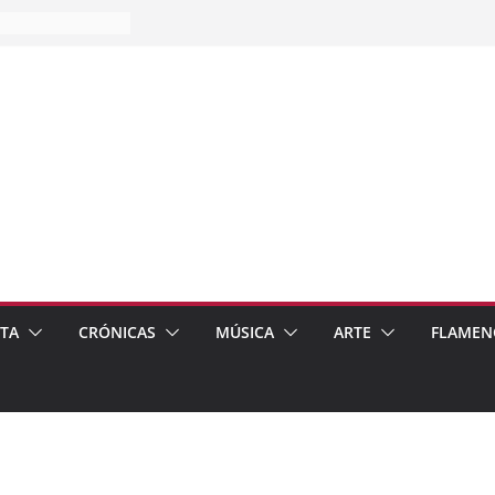
es…
pos
 de recomendar
ETA
CRÓNICAS
MÚSICA
ARTE
FLAMEN