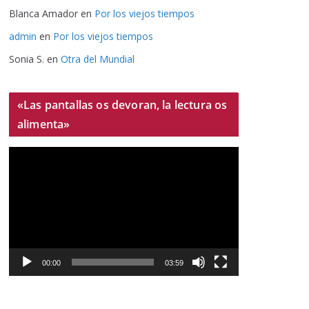
Blanca Amador
en
Por los viejos tiempos
admin
en
Por los viejos tiempos
Sonia S.
en
Otra del Mundial
«Las pantallas os devoran, la lectura os
alimenta»
R
e
p
r
o
d
u
00:00
03:59
c
t