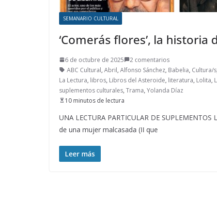
SEMANARIO CULTURAL
‘Comerás flores’, la histori
6 de octubre de 2025
2 comentarios
ABC Cultural
,
Abril
,
Alfonso Sánchez
,
Babelia
,
Cultura/s
La Lectura
,
libros
,
Libros del Asteroide
,
literatura
,
Lolita
,
L
suplementos culturales
,
Trama
,
Yolanda Díaz
10 minutos de lectura
UNA LECTURA PARTICULAR DE SUPLEMENTOS LITERA
de una mujer malcasada (II que
Leer más