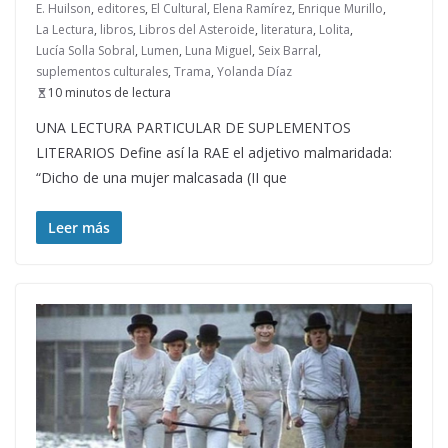
E. Huilson
,
editores
,
El Cultural
,
Elena Ramírez
,
Enrique Murillo
,
La Lectura
,
libros
,
Libros del Asteroide
,
literatura
,
Lolita
,
Lucía Solla Sobral
,
Lumen
,
Luna Miguel
,
Seix Barral
,
suplementos culturales
,
Trama
,
Yolanda Díaz
10 minutos de lectura
UNA LECTURA PARTICULAR DE SUPLEMENTOS
LITERARIOS Define así la RAE el adjetivo malmaridada:
“Dicho de una mujer malcasada (II que
Leer más