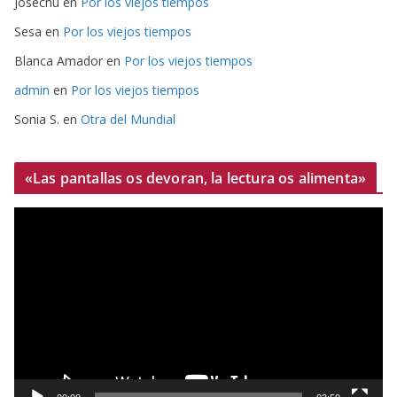
Josechu
en
Por los viejos tiempos
Sesa
en
Por los viejos tiempos
Blanca Amador
en
Por los viejos tiempos
admin
en
Por los viejos tiempos
Sonia S.
en
Otra del Mundial
«Las pantallas os devoran, la lectura os alimenta»
R
e
p
r
o
d
u
c
t