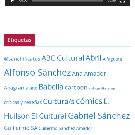
00:00
03:59
o
r
d
e
v
Etiquetas
í
d
ABC Cultural
Abril
@sanchificatus
Alfaguara
e
o
Alfonso Sánchez
Ana Amador
Babelia
cartoon
Anagrama
arte
críticas literarias
cómics
E.
Cultura/s
críticas y reseñas
Gabriel Sánchez
Huilson
El Cultural
Guillermo SA
Guillermo Sánchez Amador