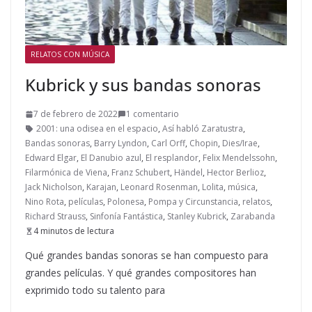
RELATOS CON MÚSICA
Kubrick y sus bandas sonoras
7 de febrero de 2022
1 comentario
2001: una odisea en el espacio
,
Así habló Zaratustra
,
Bandas sonoras
,
Barry Lyndon
,
Carl Orff
,
Chopin
,
Dies/Irae
,
Edward Elgar
,
El Danubio azul
,
El resplandor
,
Felix Mendelssohn
,
Filarmónica de Viena
,
Franz Schubert
,
Händel
,
Hector Berlioz
,
Jack Nicholson
,
Karajan
,
Leonard Rosenman
,
Lolita
,
música
,
Nino Rota
,
películas
,
Polonesa
,
Pompa y Circunstancia
,
relatos
,
Richard Strauss
,
Sinfonía Fantástica
,
Stanley Kubrick
,
Zarabanda
4 minutos de lectura
Qué grandes bandas sonoras se han compuesto para
grandes películas. Y qué grandes compositores han
exprimido todo su talento para