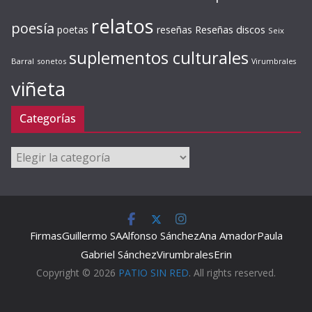
relatos
poesía
Reseñas discos
poetas
reseñas
Seix
suplementos culturales
Barral
sonetos
Virumbrales
viñeta
Categorías
Categorías
Firmas
Guillermo SA
Alfonso Sánchez
Ana Amador
Paula
Gabriel Sánchez
Virumbrales
Erin
Copyright © 2026
PATIO SIN RED
. All rights reserved.