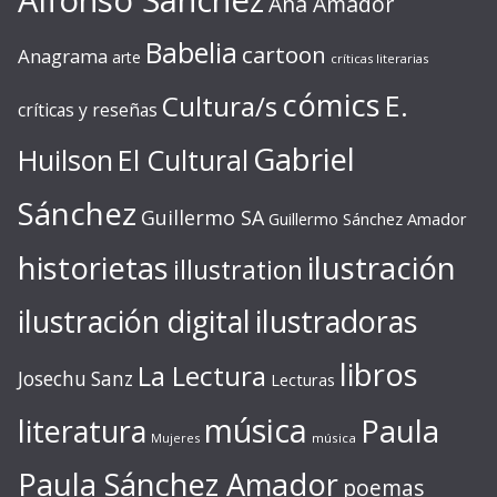
Alfonso Sánchez
Ana Amador
Babelia
cartoon
Anagrama
arte
críticas literarias
cómics
E.
Cultura/s
críticas y reseñas
Gabriel
Huilson
El Cultural
Sánchez
Guillermo SA
Guillermo Sánchez Amador
ilustración
historietas
illustration
ilustración digital
ilustradoras
libros
La Lectura
Josechu Sanz
Lecturas
música
literatura
Paula
Mujeres
música
Paula Sánchez Amador
poemas