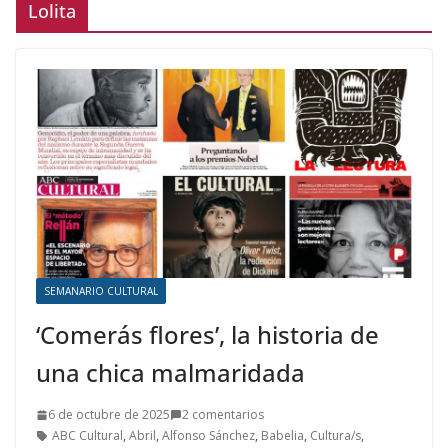
Lolita
SEMANARIO CULTURAL
‘Comerás flores’, la historia de
una chica malmaridada
6 de octubre de 2025
2 comentarios
ABC Cultural
,
Abril
,
Alfonso Sánchez
,
Babelia
,
Cultura/s
,