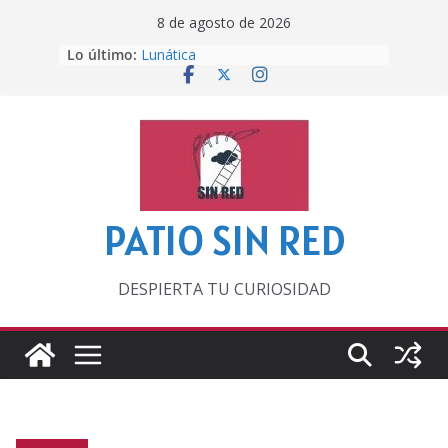
Saltar
8 de agosto de 2026
al
Lo último:
Lunática
contenido
Pero, hasta entonces…
Por los viejos tiempos
‘La broma infinita’ de recomendar
lecturas veraniegas
Otra del Mundial
PATIO SIN RED
DESPIERTA TU CURIOSIDAD