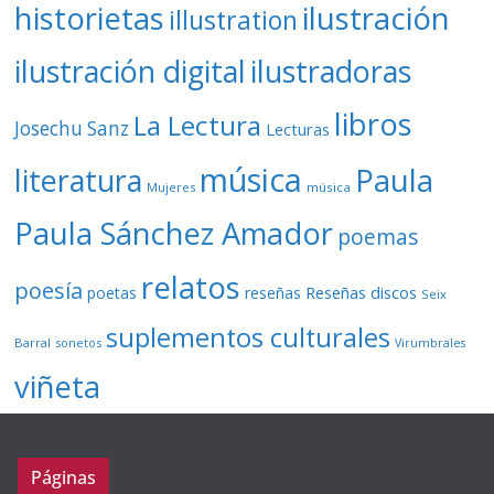
ilustración
historietas
illustration
ilustración digital
ilustradoras
libros
La Lectura
Josechu Sanz
Lecturas
música
literatura
Paula
Mujeres
música
Paula Sánchez Amador
poemas
relatos
poesía
Reseñas discos
poetas
reseñas
Seix
suplementos culturales
Barral
sonetos
Virumbrales
viñeta
Páginas