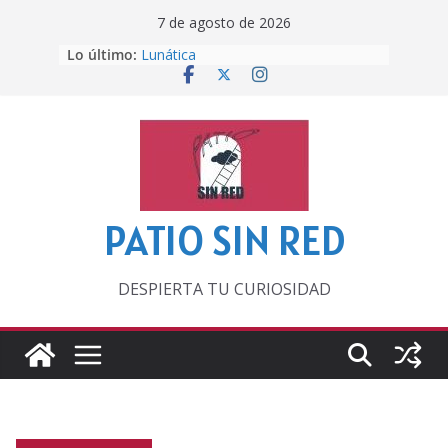
Saltar
7 de agosto de 2026
al
Lo último:
Lunática
contenido
Pero, hasta entonces…
Por los viejos tiempos
‘La broma infinita’ de recomendar
lecturas veraniegas
Otra del Mundial
PATIO SIN RED
DESPIERTA TU CURIOSIDAD