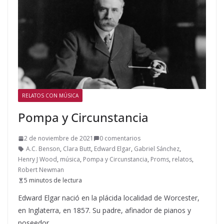
RELATOS CON MÚSICA
Pompa y Circunstancia
2 de noviembre de 2021
0 comentarios
A.C. Benson
,
Clara Butt
,
Edward Elgar
,
Gabriel Sánchez
,
Henry J Wood
,
música
,
Pompa y Circunstancia
,
Proms
,
relatos
,
Robert Newman
5 minutos de lectura
Edward Elgar nació en la plácida localidad de Worcester,
en Inglaterra, en 1857. Su padre, afinador de pianos y
poseedor