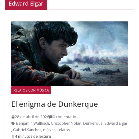
Edward Elgar
RELATOS CON MÚSICA
El enigma de Dunkerque
28 de abril de 2026
0 comentarios
Benjamin Wallfisch
,
Cristopher Nolan
,
Dunkerque
,
Edward Elgar
,
Gabriel Sánchez
,
música
,
relatos
4 minutos de lectura