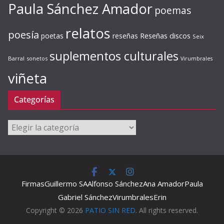
Paula Sánchez Amador
poemas
relatos
poesía
Reseñas discos
poetas
reseñas
Seix
suplementos culturales
Barral
sonetos
Virumbrales
viñeta
Categorías
Categorías
Firmas
Guillermo SA
Alfonso Sánchez
Ana Amador
Paula
Gabriel Sánchez
Virumbrales
Erin
Copyright © 2026
PATIO SIN RED
. All rights reserved.