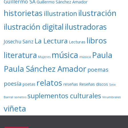
Guillermo SA
Guillermo Sánchez Amador
ilustración
historietas
illustration
ilustración digital
ilustradoras
libros
La Lectura
Josechu Sanz
Lecturas
música
literatura
Paula
Mujeres
música
Paula Sánchez Amador
poemas
relatos
poesía
Reseñas discos
poetas
reseñas
Seix
suplementos culturales
Barral
sonetos
Virumbrales
viñeta