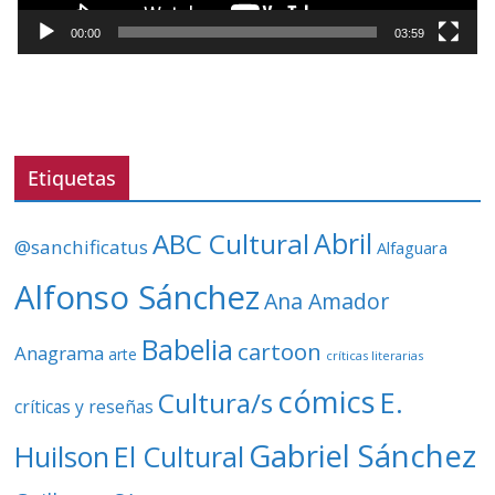
c
t
00:00
03:59
o
r
d
e
v
Etiquetas
í
d
ABC Cultural
Abril
@sanchificatus
Alfaguara
e
o
Alfonso Sánchez
Ana Amador
Babelia
cartoon
Anagrama
arte
críticas literarias
cómics
E.
Cultura/s
críticas y reseñas
Gabriel Sánchez
Huilson
El Cultural