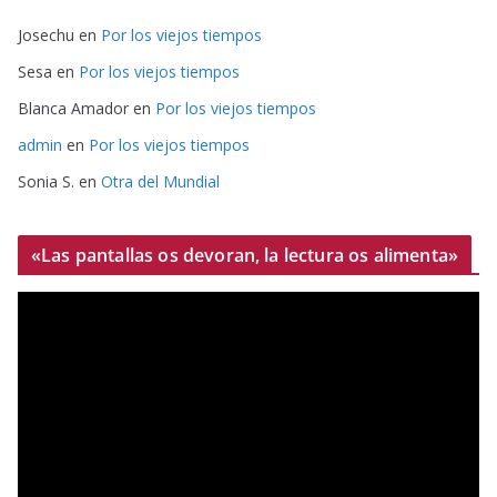
Josechu
en
Por los viejos tiempos
Sesa
en
Por los viejos tiempos
Blanca Amador
en
Por los viejos tiempos
admin
en
Por los viejos tiempos
Sonia S.
en
Otra del Mundial
«Las pantallas os devoran, la lectura os alimenta»
R
e
p
r
o
d
u