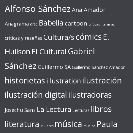
Alfonso Sánchez
Ana Amador
Babelia
cartoon
Anagrama
arte
críticas literarias
cómics
E.
Cultura/s
críticas y reseñas
Gabriel
Huilson
El Cultural
Sánchez
Guillermo SA
Guillermo Sánchez Amador
ilustración
historietas
illustration
ilustración digital
ilustradoras
libros
La Lectura
Josechu Sanz
Lecturas
música
literatura
Paula
Mujeres
música