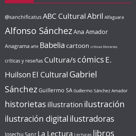
ABC Cultural
Abril
@sanchificatus
Alfaguara
Alfonso Sánchez
Ana Amador
Babelia
cartoon
Anagrama
arte
críticas literarias
cómics
E.
Cultura/s
críticas y reseñas
Gabriel
Huilson
El Cultural
Sánchez
Guillermo SA
Guillermo Sánchez Amador
ilustración
historietas
illustration
ilustración digital
ilustradoras
libros
La Lectura
Josechu Sanz
Lecturas