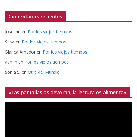
Comentarios recientes
Josechu
en
Por los viejos tiempos
Sesa
en
Por los viejos tiempos
Blanca Amador
en
Por los viejos tiempos
admin
en
Por los viejos tiempos
Sonia S.
en
Otra del Mundial
«Las pantallas os devoran, la lectura os alimenta»
R
e
p
r
o