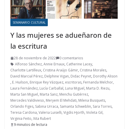
SEMANARIO CULTURAL
Y las mujeres se adueñaron de
la escritura
28 de noviembre de 2022
0 comentarios
Alfonso Sánchez
,
Annie Ernaux
,
Catherine Lacey
,
Charlotte Lartilleux
,
Cristina Araújo Gámir
,
Cristina Morales
,
David Marcial Pérez
,
Delphine Vigan
,
Didac Peyret
,
Dorothy Alison
,
E. Huilson
,
Enrique Rey Vázquez
,
escritoras
,
Fernanda Melchor
,
Laura Fernández
,
Lucía Carballal
,
Luna Miguel
,
Marta D. Riezu
,
Marta San Miguel
,
Marta Sanz
,
Menchu Gutiérrez
,
Mercedes Valdivieso
,
Meryem El Mehdati
,
Milena Busquets
,
Orlando Figes
,
Sabina Urraca
,
Samanta Schweblin
,
Sara Torres
,
Teresa Cardona
,
Valeria Luiselli
,
Vigdis Hjorth
,
Violeta Gil
,
Virginia Feito
,
Xita Rubert
9 minutos de lectura