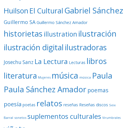
Gabriel Sánchez
Huilson
El Cultural
Guillermo SA
Guillermo Sánchez Amador
ilustración
historietas
illustration
ilustración digital
ilustradoras
libros
La Lectura
Josechu Sanz
Lecturas
música
literatura
Paula
Mujeres
música
Paula Sánchez Amador
poemas
relatos
poesía
Reseñas discos
poetas
reseñas
Seix
suplementos culturales
Barral
sonetos
Virumbrales