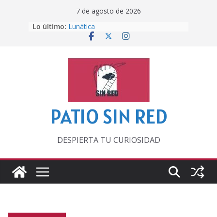
Saltar
7 de agosto de 2026
al
Lo último:
Lunática
contenido
Pero, hasta entonces…
Por los viejos tiempos
‘La broma infinita’ de recomendar
lecturas veraniegas
Otra del Mundial
PATIO SIN RED
DESPIERTA TU CURIOSIDAD