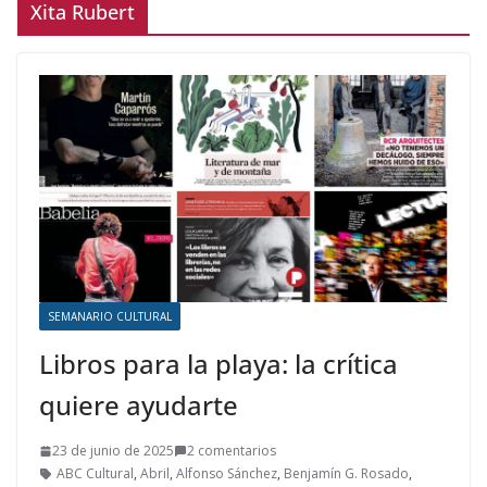
Xita Rubert
SEMANARIO CULTURAL
Libros para la playa: la crítica
quiere ayudarte
23 de junio de 2025
2 comentarios
ABC Cultural
,
Abril
,
Alfonso Sánchez
,
Benjamín G. Rosado
,