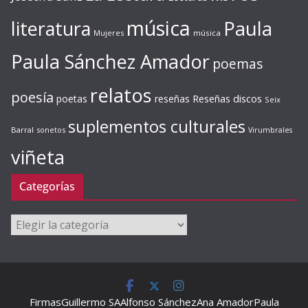
música
literatura
Paula
Mujeres
música
Paula Sánchez Amador
poemas
relatos
poesía
Reseñas discos
poetas
reseñas
Seix
suplementos culturales
Barral
sonetos
Virumbrales
viñeta
Categorías
Categorías
Firmas
Guillermo SA
Alfonso Sánchez
Ana Amador
Paula