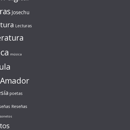
ras
Josechu
ctura
Lecturas
eratura
ca
música
ula
 Amador
sía
poetas
Reseñas
señas
sonetos
tos