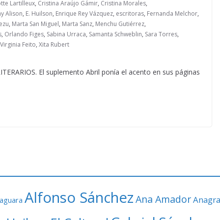
tte Lartilleux
,
Cristina Araújo Gámir
,
Cristina Morales
,
y Alison
,
E. Huilson
,
Enrique Rey Vázquez
,
escritoras
,
Fernanda Melchor
,
iezu
,
Marta San Miguel
,
Marta Sanz
,
Menchu Gutiérrez
,
s
,
Orlando Figes
,
Sabina Urraca
,
Samanta Schweblin
,
Sara Torres
,
Virginia Feito
,
Xita Rubert
RIOS. El suplemento Abril ponía el acento en sus páginas
Alfonso Sánchez
Ana Amador
Anagr
faguara