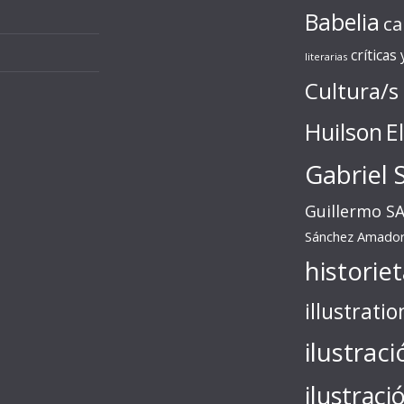
Babelia
ca
críticas
literarias
Cultura/s
Huilson
E
Gabriel 
Guillermo S
Sánchez Amado
historie
illustratio
ilustraci
ilustraci