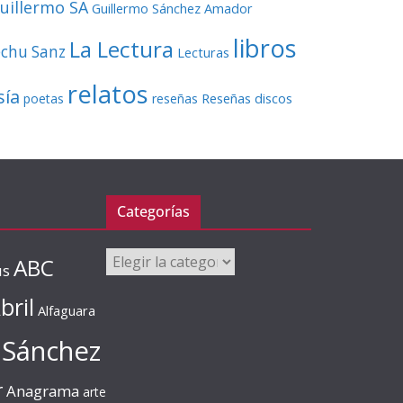
uillermo SA
Guillermo Sánchez Amador
libros
La Lectura
echu Sanz
Lecturas
relatos
sía
Reseñas discos
poetas
reseñas
Categorías
Categorías
ABC
us
bril
Alfaguara
 Sánchez
r
Anagrama
arte