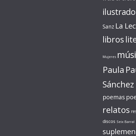
ilustrado
La Le
Sanz
libros
lit
músi
Mujeres
Paula
Pa
Sánchez
poe
poemas
relatos
re
discos
Seix Barral
suplemen