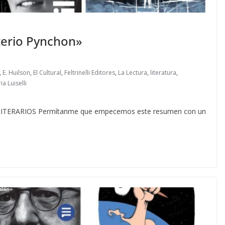
terio Pynchon»
,
E. Huilson
,
El Cultural
,
Feltrinelli Editores
,
La Lectura
,
literatura
,
ia Luiselli
ERARIOS Permítanme que empecemos este resumen con un