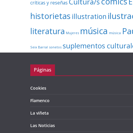
cómics
E
Cultura/s
críticas y reseñas
ilustr
historietas
illustration
música
literatura
Pa
Mujeres
música
suplementos cultural
Seix Barral
sonetos
Páginas
Cookies
Flamenco
La viñeta
Las Noticias