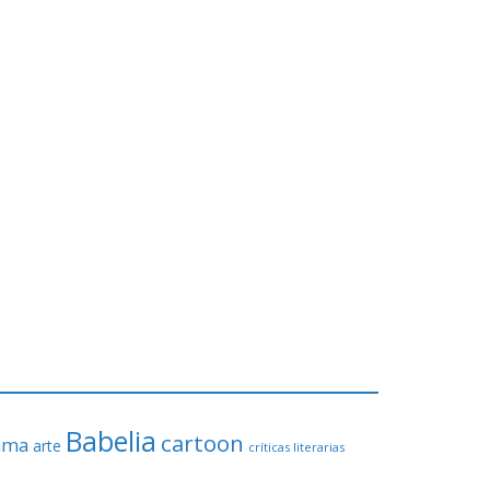
Babelia
cartoon
ama
arte
críticas literarias