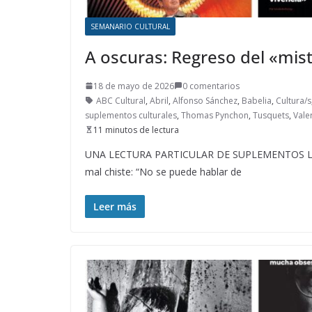
SEMANARIO CULTURAL
A oscuras: Regreso del «mis
18 de mayo de 2026
0 comentarios
ABC Cultural
,
Abril
,
Alfonso Sánchez
,
Babelia
,
Cultura/s
suplementos culturales
,
Thomas Pynchon
,
Tusquets
,
Valer
11 minutos de lectura
UNA LECTURA PARTICULAR DE SUPLEMENTOS LIT
mal chiste: “No se puede hablar de
Leer más