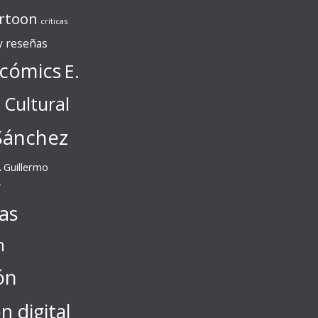
rtoon
críticas
 y reseñas
cómics
E.
l Cultural
Sánchez
A
Guillermo
r
tas
n
ón
ón digital