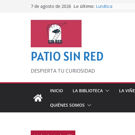
Saltar
Lo último:
Lunática
7 de agosto de 2026
al
Pero, hasta entonc
Por los viejos tiem
contenido
‘La broma infinita’
lecturas veraniegas
Otra del Mundial
PATIO SIN RED
DESPIERTA TU CURIOSIDAD
INICIO
LA BIBLIOTECA
LA VIÑ
QUIÉNES SOMOS