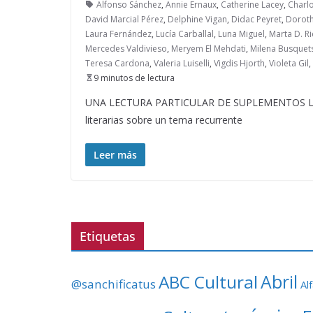
Alfonso Sánchez
,
Annie Ernaux
,
Catherine Lacey
,
Charlo
David Marcial Pérez
,
Delphine Vigan
,
Didac Peyret
,
Doroth
Laura Fernández
,
Lucía Carballal
,
Luna Miguel
,
Marta D. R
Mercedes Valdivieso
,
Meryem El Mehdati
,
Milena Busquet
Teresa Cardona
,
Valeria Luiselli
,
Vigdis Hjorth
,
Violeta Gil
,
9 minutos de lectura
UNA LECTURA PARTICULAR DE SUPLEMENTOS LITERA
literarias sobre un tema recurrente
Leer más
Etiquetas
ABC Cultural
Abril
@sanchificatus
Al