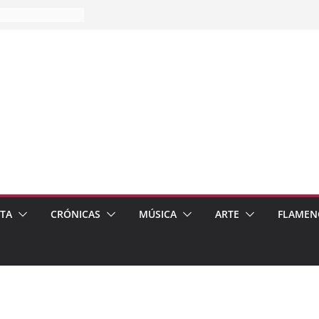
es…
pos
 de recomendar
ETA
CRÓNICAS
MÚSICA
ARTE
FLAMEN