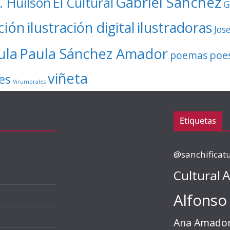
Gabriel Sánchez
. Huilson
El Cultural
G
ación
ilustración digital
ilustradoras
Jos
ula
Paula Sánchez Amador
poe
poemas
viñeta
es
Virumbrales
Etiquetas
@sanchificat
Cultural
A
Alfonso
Ana Amado