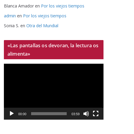
Blanca Amador
en
Por los viejos tiempos
admin
en
Por los viejos tiempos
Sonia S.
en
Otra del Mundial
«Las pantallas os devoran, la lectura os
alimenta»
R
e
p
r
o
d
u
00:00
03:59
c
t