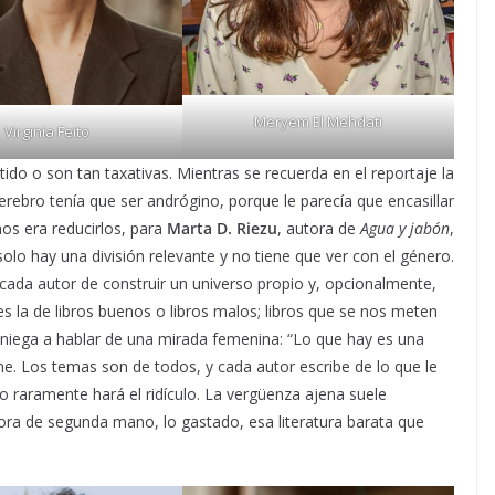
Meryem El Mehdati
Virginia Feito
do o son tan taxativas. Mientras se recuerda en el reportaje la
erebro tenía que ser andrógino, porque le parecía que encasillar
os era reducirlos, para
Marta D. Riezu
, autora de
Agua y jabón
,
olo hay una división relevante y no tiene que ver con el género.
cada autor de construir un universo propio y, opcionalmente,
 es la de libros buenos o libros malos; libros que se nos meten
 niega a hablar de una mirada femenina: “Lo que hay es una
ene. Los temas son de todos, y cada autor escribe de lo que le
do raramente hará el ridículo. La vergüenza ajena suele
fora de segunda mano, lo gastado, esa literatura barata que