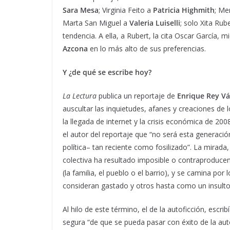
Sara Mesa
; Virginia Feito a
Patricia Highmith
; Me
Marta San Miguel a
Valeria Luiselli
; solo Xita Rub
tendencia. A ella, a Rubert, la cita Oscar García
Azcona
en lo más alto de sus preferencias.
Y ¿de qué se escribe hoy?
La Lectura
publica un reportaje de
Enrique Rey V
auscultar las inquietudes, afanes y creaciones de
la llegada de internet y la crisis económica de 20
el autor del reportaje que “no será esta generació
política– tan reciente como fosilizado”. La mirada
colectiva ha resultado imposible o contraproducen
(la familia, el pueblo o el barrio), y se camina por
consideran gastado y otros hasta como un insult
Al hilo de este término, el de la autoficción, escrib
segura “de que se pueda pasar con éxito de la auto