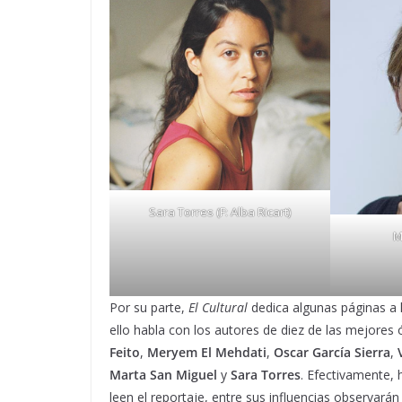
Sara Torres (F: Alba Ricart)
M
Por su parte,
El Cultural
dedica algunas páginas a 
ello habla con los autores de diez de las mejores
Feito
,
Meryem El Mehdati
,
Oscar García Sierra
,
Marta San Miguel
y
Sara Torres
. Efectivamente, 
leen el reportaje, entre sus influencias observarán 