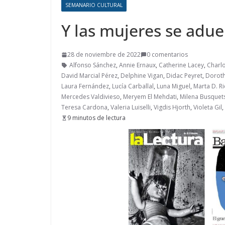
SEMANARIO CULTURAL
Y las mujeres se adue
28 de noviembre de 2022
0 comentarios
Alfonso Sánchez
,
Annie Ernaux
,
Catherine Lacey
,
Charlo
David Marcial Pérez
,
Delphine Vigan
,
Didac Peyret
,
Doroth
Laura Fernández
,
Lucía Carballal
,
Luna Miguel
,
Marta D. R
Mercedes Valdivieso
,
Meryem El Mehdati
,
Milena Busquet
Teresa Cardona
,
Valeria Luiselli
,
Vigdis Hjorth
,
Violeta Gil
,
9 minutos de lectura