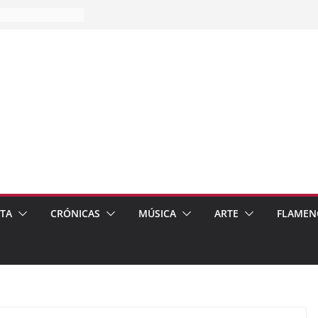
es…
pos
 de recomendar
ETA
CRÓNICAS
MÚSICA
ARTE
FLAMEN