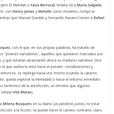
ryem El Mehdati a
Yaiza Berrocal
; Violeta Gil a
María Salgado
;
ert, con
Henry James
y
Melville
como modelos, rompe la
, mientras que Manuel Guedán y Fernando Navarro tienen a
Rafael
ázquez
, con el que, en sus propias palabras, ha tratado de
 los “jóvenes narradores”, aquellos que quedaron marcados por
08, y que estarían alcanzando ahora su madurez narrativa. Dice
n la que vuelva la vista hacia el pasado –movilizaciones y
, entonces, se repliega hacia uno mismo (cuando la catarsis
te, queda explorar la intimidad) o hacia el entorno inmediato
 los territorios de la autoficción, un término que algunos
o (véase
Vila-Matas
).
ía
Milena Busquets
en su diario
Las palabras justas
, no estar
ficción a la ficción. Se puede hacer el camino contrario, claro,