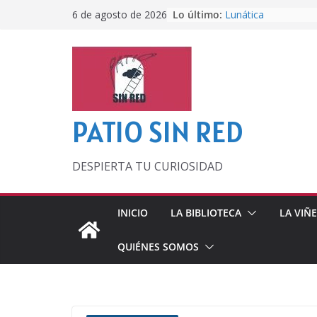
Saltar
Lo último:
Lunática
6 de agosto de 2026
al
Pero, hasta entonc
Por los viejos tiem
contenido
‘La broma infinita’
lecturas veraniegas
Otra del Mundial
PATIO SIN RED
DESPIERTA TU CURIOSIDAD
INICIO
LA BIBLIOTECA
LA VIÑ
QUIÉNES SOMOS