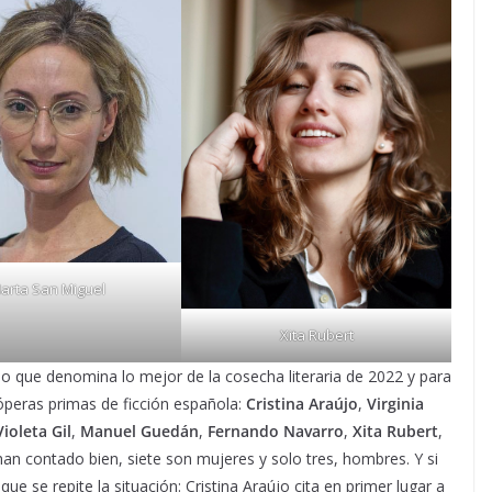
arta San Miguel
Xita Rubert
lo que denomina lo mejor de la cosecha literaria de 2022 y para
 óperas primas de ficción española:
Cristina Araújo
,
Virginia
Violeta Gil
,
Manuel Guedán
,
Fernando Navarro
,
Xita Rubert
,
han contado bien, siete son mujeres y solo tres, hombres. Y si
que se repite la situación: Cristina Araújo cita en primer lugar a