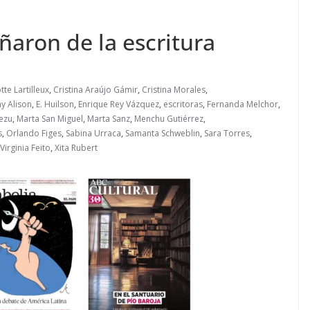
ñaron de la escritura
tte Lartilleux
,
Cristina Araújo Gámir
,
Cristina Morales
,
y Alison
,
E. Huilson
,
Enrique Rey Vázquez
,
escritoras
,
Fernanda Melchor
,
iezu
,
Marta San Miguel
,
Marta Sanz
,
Menchu Gutiérrez
,
s
,
Orlando Figes
,
Sabina Urraca
,
Samanta Schweblin
,
Sara Torres
,
Virginia Feito
,
Xita Rubert