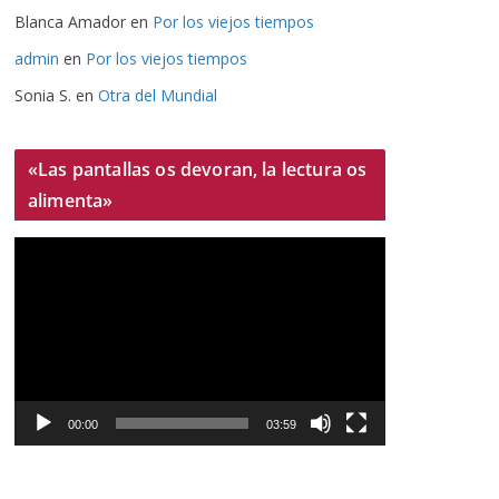
Blanca Amador
en
Por los viejos tiempos
admin
en
Por los viejos tiempos
Sonia S.
en
Otra del Mundial
«Las pantallas os devoran, la lectura os
alimenta»
R
e
p
r
o
d
u
00:00
03:59
c
t