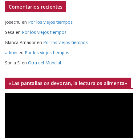
Comentarios recientes
Josechu
en
Por los viejos tiempos
Sesa
en
Por los viejos tiempos
Blanca Amador
en
Por los viejos tiempos
admin
en
Por los viejos tiempos
Sonia S.
en
Otra del Mundial
«Las pantallas os devoran, la lectura os alimenta»
R
e
p
r
o
d