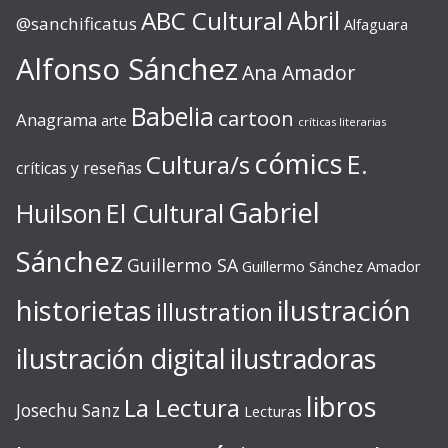
ABC Cultural
Abril
@sanchificatus
Alfaguara
Alfonso Sánchez
Ana Amador
Babelia
cartoon
Anagrama
arte
críticas literarias
cómics
E.
Cultura/s
críticas y reseñas
Gabriel
Huilson
El Cultural
Sánchez
Guillermo SA
Guillermo Sánchez Amador
ilustración
historietas
illustration
ilustración digital
ilustradoras
libros
La Lectura
Josechu Sanz
Lecturas