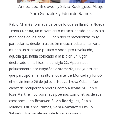
Arriba Leo Brouwer y Silvio Rodríguez. Abajo
Sara González y Eduardo Ramos
Pablo Milanés formaba parte de lo que se llamó la
Nueva
Trova Cubana
, un movimiento musical nacido en la isla a
mediados de los años 60, con dos características muy
particulares: desde la tradición musical cubana, lanzar al
mundo un mensaje político y social pro revolución,
aquella que había colocado a la isla en un lugar
destacado en la historia del siglo XX. Apadrinada
políticamente por
Haydée Santamaría
, una guerrillera
que participó en el asalto al cuartel de Moncada y fundó
el movimiento 26 de julio, la Nueva Trova Cubana fue
capaz de recuperar a poetas como
Nicolás Guillén
o
José Martí
e incorporar sus poemas como letras de sus
canciones.
Leo Brouwer
,
Silvio Rodríguez
, Pablo
Milanés,
Eduardo Ramos
,
Sara González
o
Emilio
Salvador
fueron algunos de los más dignos