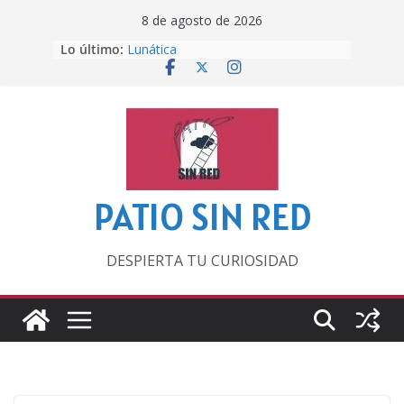
Saltar
8 de agosto de 2026
Otra del Mundial
al
Lo último:
Lunática
contenido
Pero, hasta entonces…
Por los viejos tiempos
‘La broma infinita’ de recomendar
lecturas veraniegas
PATIO SIN RED
DESPIERTA TU CURIOSIDAD