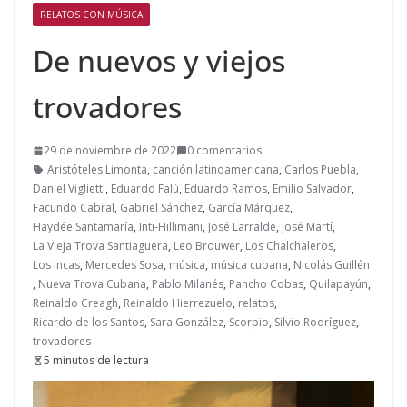
RELATOS CON MÚSICA
De nuevos y viejos
trovadores
29 de noviembre de 2022
0 comentarios
Aristóteles Limonta
,
canción latinoamericana
,
Carlos Puebla
,
Daniel Viglietti
,
Eduardo Falú
,
Eduardo Ramos
,
Emilio Salvador
,
Facundo Cabral
,
Gabriel Sánchez
,
García Márquez
,
Haydée Santamaría
,
Inti-Hillimani
,
José Larralde
,
José Martí
,
La Vieja Trova Santiaguera
,
Leo Brouwer
,
Los Chalchaleros
,
Los Incas
,
Mercedes Sosa
,
música
,
música cubana
,
Nicolás Guillén
,
Nueva Trova Cubana
,
Pablo Milanés
,
Pancho Cobas
,
Quilapayún
,
Reinaldo Creagh
,
Reinaldo Hierrezuelo
,
relatos
,
Ricardo de los Santos
,
Sara González
,
Scorpio
,
Silvio Rodríguez
,
trovadores
5 minutos de lectura