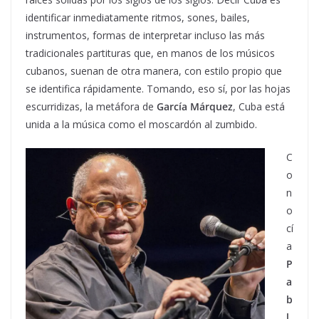
identificar inmediatamente ritmos, sones, bailes,
instrumentos, formas de interpretar incluso las más
tradicionales partituras que, en manos de los músicos
cubanos, suenan de otra manera, con estilo propio que
se identifica rápidamente. Tomando, eso sí, por las hojas
escurridizas, la metáfora de
García Márquez
, Cuba está
unida a la música como el moscardón al zumbido.
C
o
n
o
cí
a
P
a
b
l