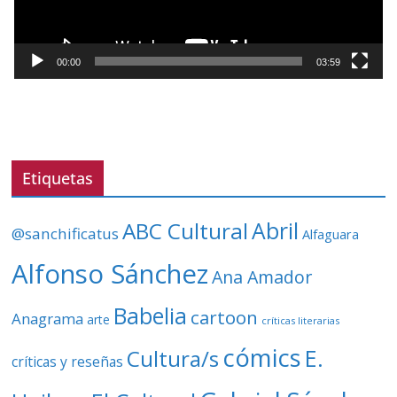
u
c
t
00:00
03:59
o
r
d
e
v
Etiquetas
í
d
ABC Cultural
Abril
@sanchificatus
Alfaguara
e
o
Alfonso Sánchez
Ana Amador
Babelia
cartoon
Anagrama
arte
críticas literarias
cómics
E.
Cultura/s
críticas y reseñas