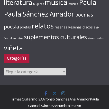
música
literatura
Paula
Mujeres
música
Paula Sánchez Amador
poemas
relatos
poesía
Reseñas discos
poetas
reseñas
Seix
suplementos culturales
Barral
sonetos
Virumbrales
viñeta
Categorías
Categorías
Firmas
Guillermo SA
Alfonso Sánchez
Ana Amador
Paula
Gabriel Sánchez
Virumbrales
Erin