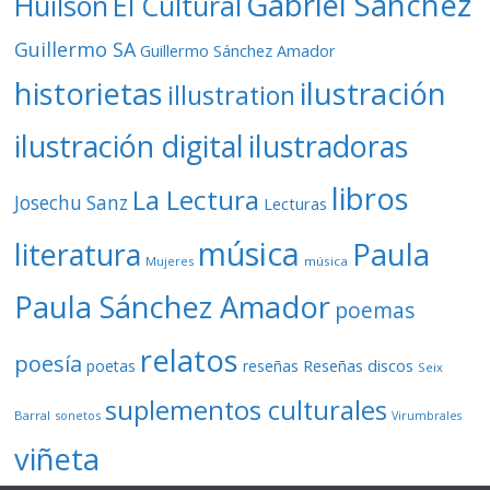
Gabriel Sánchez
Huilson
El Cultural
Guillermo SA
Guillermo Sánchez Amador
ilustración
historietas
illustration
ilustración digital
ilustradoras
libros
La Lectura
Josechu Sanz
Lecturas
música
literatura
Paula
Mujeres
música
Paula Sánchez Amador
poemas
relatos
poesía
Reseñas discos
poetas
reseñas
Seix
suplementos culturales
Barral
sonetos
Virumbrales
viñeta