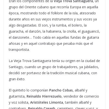
Eran los componentes de la
Vieja Trova Santiaguera
, un
grupo del Oriente cubano que recorría Europa en aquella
época, mostrando todo el folklore de la isla, atesorado
durante años en sus viejos instrumentos y sus voces ya
algo desgastadas. El son, y la rumba, el bolero, la
guaracha, el danzón, la habanera, la criolla, el guaguancó,
el danzonete… Todo cabía en aquellas fundas de guitarra
añosas y en aquel contrabajo que pesaba más que el
transportista.
La Vieja Trova Santiaguera tenía su origen en la ciudad de
Santiago, cuando un grupo de trabajadores, ya jubilados,
decidió ser portavoz de la tradición musical cubana, con
gran éxito.
El quinteto lo componían
Pancho Cobas
, albañil y
guitarrista,
Reinaldo Hierrezuelo
, vendedor de comercio
y voz solista,
Aristóteles Limonta
, también albañil y
contrabajo,
Reinaldo Creagh
, carpintero, claves y voz, y