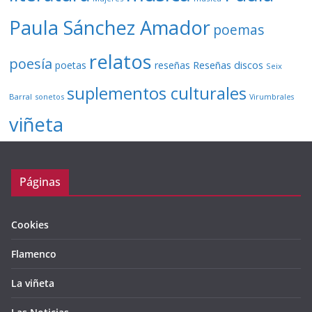
Paula Sánchez Amador
poemas
relatos
poesía
Reseñas discos
poetas
reseñas
Seix
suplementos culturales
Barral
sonetos
Virumbrales
viñeta
Páginas
Cookies
Flamenco
La viñeta