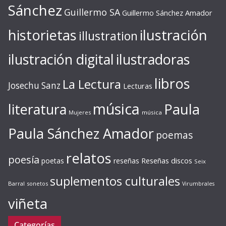
Sánchez
Guillermo SA
Guillermo Sánchez Amador
ilustración
historietas
illustration
ilustración digital
ilustradoras
libros
La Lectura
Josechu Sanz
Lecturas
música
literatura
Paula
Mujeres
música
Paula Sánchez Amador
poemas
relatos
poesía
Reseñas discos
poetas
reseñas
Seix
suplementos culturales
Barral
sonetos
Virumbrales
viñeta
Categorías