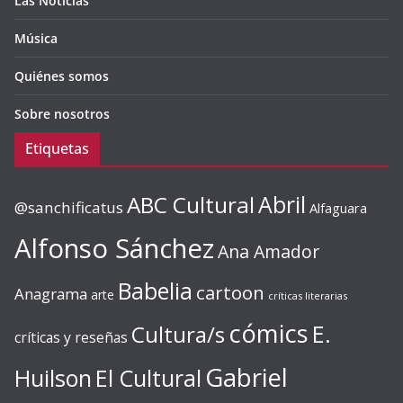
Las Noticias
Música
Quiénes somos
Sobre nosotros
Etiquetas
ABC Cultural
Abril
@sanchificatus
Alfaguara
Alfonso Sánchez
Ana Amador
Babelia
cartoon
Anagrama
arte
críticas literarias
cómics
E.
Cultura/s
críticas y reseñas
Gabriel
Huilson
El Cultural