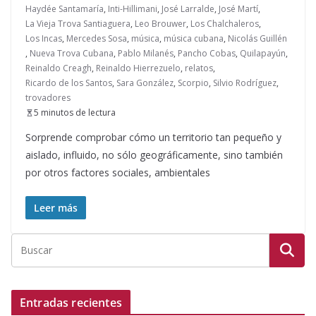
Haydée Santamaría
,
Inti-Hillimani
,
José Larralde
,
José Martí
,
La Vieja Trova Santiaguera
,
Leo Brouwer
,
Los Chalchaleros
,
Los Incas
,
Mercedes Sosa
,
música
,
música cubana
,
Nicolás Guillén
,
Nueva Trova Cubana
,
Pablo Milanés
,
Pancho Cobas
,
Quilapayún
,
Reinaldo Creagh
,
Reinaldo Hierrezuelo
,
relatos
,
Ricardo de los Santos
,
Sara González
,
Scorpio
,
Silvio Rodríguez
,
trovadores
5 minutos de lectura
Sorprende comprobar cómo un territorio tan pequeño y
aislado, influido, no sólo geográficamente, sino también
por otros factores sociales, ambientales
Leer más
Entradas recientes