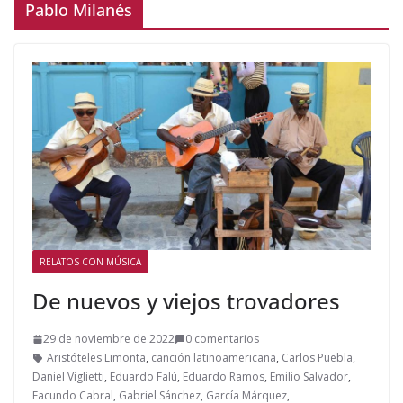
Pablo Milanés
RELATOS CON MÚSICA
De nuevos y viejos trovadores
29 de noviembre de 2022
0 comentarios
Aristóteles Limonta
,
canción latinoamericana
,
Carlos Puebla
,
Daniel Viglietti
,
Eduardo Falú
,
Eduardo Ramos
,
Emilio Salvador
,
Facundo Cabral
,
Gabriel Sánchez
,
García Márquez
,