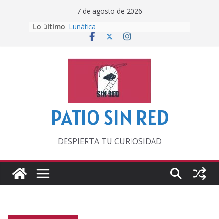
Saltar
7 de agosto de 2026
al
Lo último:
Lunática
contenido
Pero, hasta entonces…
Por los viejos tiempos
‘La broma infinita’ de recomendar
lecturas veraniegas
Otra del Mundial
PATIO SIN RED
DESPIERTA TU CURIOSIDAD