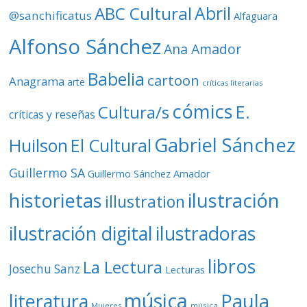
d
ABC Cultural
Abril
@sanchificatus
Alfaguara
e
o
Alfonso Sánchez
Ana Amador
Babelia
cartoon
Anagrama
arte
críticas literarias
cómics
E.
Cultura/s
críticas y reseñas
Gabriel Sánchez
Huilson
El Cultural
Guillermo SA
Guillermo Sánchez Amador
ilustración
historietas
illustration
ilustración digital
ilustradoras
libros
La Lectura
Josechu Sanz
Lecturas
música
literatura
Paula
Mujeres
música